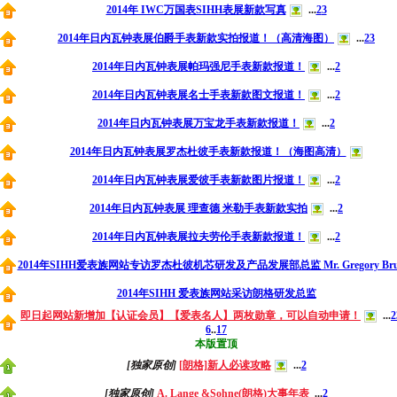
2014年 IWC万国表SIHH表展新款写真
...
2
3
2014年日内瓦钟表展伯爵手表新款实拍报道！（高清海图）
...
2
3
2014年日内瓦钟表展帕玛强尼手表新款报道！
...
2
2014年日内瓦钟表展名士手表新款图文报道！
...
2
2014年日内瓦钟表展万宝龙手表新款报道！
...
2
2014年日内瓦钟表展罗杰杜彼手表新款报道！（海图高清）
2014年日内瓦钟表展爱彼手表新款图片报道！
...
2
2014年日内瓦钟表展 理查德 米勒手表新款实拍
...
2
2014年日内瓦钟表展拉夫劳伦手表新款报道！
...
2
2014年SIHH爱表族网站专访罗杰杜彼机芯研发及产品发展部总监 Mr. Gregory Brut
2014年SIHH 爱表族网站采访朗格研发总监
即日起网站新增加【认证会员】【爱表名人】两枚勋章，可以自动申请！
...
2
6
..
17
本版置顶
[独家原创]
[朗格]新人必读攻略
...
2
[独家原创]
A. Lange &Sohne(朗格)大事年表
...
2