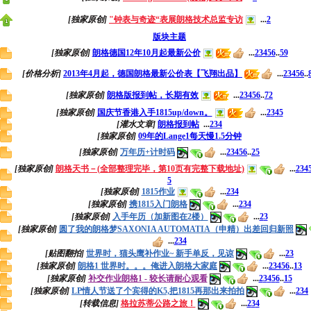
[独家原创]
"钟表与奇迹“表展朗格技术总监专访
...
2
版块主题
[独家原创]
朗格德国12年10月起最新公价
...
2
3
4
5
6
..
59
[价格分析]
2013年4月起，德国朗格最新公价表【飞翔出品】
...
2
3
4
5
6
..
[独家原创]
朗格版报到帖，长期有效
...
2
3
4
5
6
..
72
[独家原创]
国庆节香港入手1815up/down。
...
2
3
4
5
[灌水文章]
朗格报到帖
...
2
3
4
[独家原创]
09年的Lange1每天慢1.5分钟
[独家原创]
万年历+计时码
...
2
3
4
5
6
..
25
[独家原创]
朗格天书－(全部整理完毕，第10页有完整下载地址)
...
2
3
4
5
[独家原创]
1815作业
...
2
3
4
[独家原创]
携1815入门朗格
...
2
3
4
[独家原创]
入手年历（加新图在2楼）
...
2
3
[独家原创]
圆了我的朗格梦SAXONIA AUTOMATIA（申精）出差回归新照
...
2
3
4
[贴图翻拍]
世界时，猫头鹰补作业~ 新手单反，见谅
...
2
3
[独家原创]
朗格1 世界时。。。俺进入朗格大家庭
...
2
3
4
5
6
..
13
[独家原创]
补交作业朗格1 - 较长请耐心观看
...
2
3
4
5
6
..
15
[独家原创]
LP情人节送了个宾得的K5,把1815再那出来拍拍
...
2
3
4
[转载信息]
格拉苏蒂公路之旅！
...
2
3
4