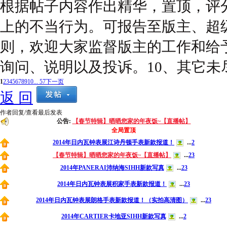
根据帖子内容作出精华，置顶，评
上的不当行为。可报告至版主、超
则，欢迎大家监督版主的工作和给
询问、说明以及投诉。10、其它
1
2
3
4
5
6
7
8
9
10
... 57
下一页
返 回
作者
回复/查看
最后发表
公告:
【春节特辑】晒晒您家的年夜饭~【直播帖】
全局置顶
2014年日内瓦钟表展江诗丹顿手表新款报道！
...
2
【春节特辑】晒晒您家的年夜饭~【直播帖】
...
2
3
2014年PANERAI沛纳海SIHH新款写真
...
2
3
2014年日内瓦钟表展积家手表新款报道！
...
2
3
2014年日内瓦钟表展朗格手表新款报道！（实拍高清图）
...
2
3
2014年CARTIER卡地亚SIHH新款写真
...
2