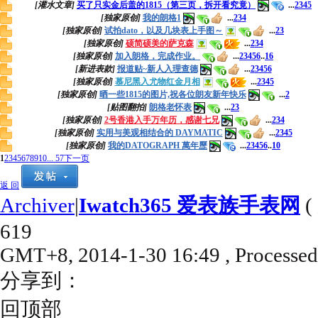
[灌水文章]
买了只实金后盖的1815（第三页，拆开看究竟）
...
2
3
4
5
[独家原创]
我的朗格1
...
2
3
4
[独家原创]
试拍dato，以及几块表上手图～
...
2
3
[独家原创]
硕简硕美的萨克森
...
2
3
4
[独家原创]
加入朗格，完成作业。
...
2
3
4
5
6
..
16
[新进表款]
报道贴~新人入理查德
...
2
3
4
5
6
[独家原创]
慕尼黑入尤物红金月相
...
2
3
4
5
[独家原创]
晒一些1815的图片,祝各位朗友新年快乐
...
2
[贴图翻拍]
朗格老怀表
...
2
3
[独家原创]
2号香港入手万年历，感谢七兄
...
2
3
4
[独家原创]
实用与美观相结合的 DAYMATIC
...
2
3
4
5
[独家原创]
我的DATOGRAPH 萬年歷
...
2
3
4
5
6
..
10
1
2
3
4
5
6
7
8
9
10
... 57
下一页
返 回
Archiver
|
Iwatch365 爱表族手表网
(
619
GMT+8, 2014-1-30 16:49
, Processed
分享到：
回顶部