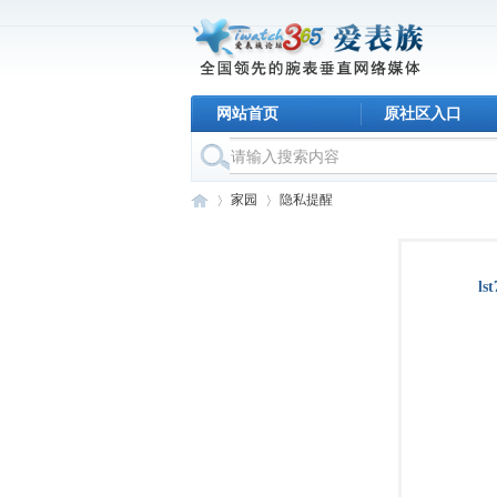
网站首页
原社区入口
家园
隐私提醒
ls
名
›
›