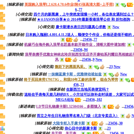
[独家原创]
英国购入浪琴L2.628.4.78.6作业[附45张高清大图+上手照]
6
..
77
[心得交流]
四个月的新黑康，上午突然发现慢一小时，各位表友遇到过么？
[独家原创]
★☆JASON分享★☆ 2014年最新香港浪琴公价 和 折扣咨詢
..
[心得交流]
康卡斯潜水表日历问题真心求教
New
[独家原创]
日本购入瑰丽L4.801.4.11.2送人，顺便交个作业，价格还是很不错
...
2
3
4
5
6
..
77
[独家原创]
机缘巧合海外购入浪琴名匠基本款开箱作业，清晰大图申请加精!
...
2
3
4
5
6
..
94
[新闻快报]
浪琴表携手优雅女神林志玲庆祝西安双店齐开康铂系列耀目亮相掀起
风
...
2
3
4
5
6
..
9
New
[心得交流]
微距下的黑面风采。
...
2
3
New
[独家原创]
一抹幽蓝康卡斯，优雅律动谁如兹
New
[独家原创]
终于买回来劳179173G， 和我10年工龄的浪琴， 组合为琴劳
4
5
6
..
73
[独家原创]
在新西兰当地买表便宜吗？
[转载信息]
送给在乎表每天差几秒的DX，小方法可以弥补走时误差，大家可以试
MEGA论坛
...
2
3
4
5
6
..
102
[新进表款]
LD节日礼物康卡斯L32584166，多图慎入
...
2
3
4
5
6
[独家原创]
而立之年生日礼物浪琴名将入门级（北京专卖店入）
N
[独家原创]
大陆专柜入手康卡斯
...
2
3
4
5
6
..
30
[心得交流]
你心目中的新康卡斯
...
2
3
[独家原创]
关于我，关于表。
...
2
3
4
5
6
..
10