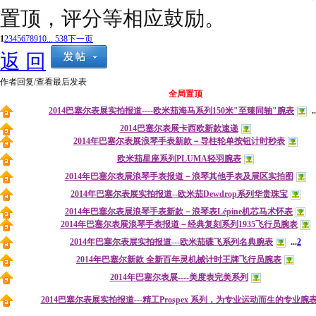
置顶，评分等相应鼓励。
1
2
3
4
5
6
7
8
9
10
... 538
下一页
返 回
作者
回复/查看
最后发表
全局置顶
2014巴塞尔表展实拍报道----欧米茄海马系列150米"至臻同轴"腕表
..
2014巴塞尔表展卡西欧新款速递
2014年巴塞尔表展浪琴手表新款－导柱轮单按钮计时秒表
欧米茄星座系列PLUMA轻羽腕表
2014年巴塞尔表展浪琴手表报道－浪琴其他手表及展区实拍图
2014年巴塞尔表展实拍报道--欧米茄Dewdrop系列华贵珠宝
2014年巴塞尔表展浪琴手表新款－浪琴表Lépine机芯马术怀表
2014年巴塞尔表展浪琴手表报道－经典复刻系列1935飞行员腕表
2014年巴塞尔表展实拍报道---欧米茄碟飞系列名典腕表
...
2
2014年巴塞尔新款 全新百年灵机械计时王牌飞行员腕表
2014年巴塞尔表展----美度表完美系列
2014巴塞尔表展实拍报道---精工Prospex 系列，为专业运动而生的专业腕