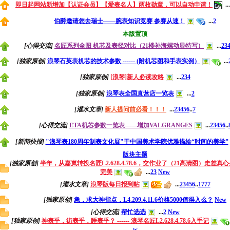
即日起网站新增加【认证会员】【爱表名人】两枚勋章，可以自动申请！
...
伯爵邀请您去瑞士——腕表知识竞赛 参赛从速！
...
2
本版置顶
[心得交流]
名匠系列全图 机芯及表径对比（21楼补海螺动显特写）
...
2
3
[独家原创]
浪琴石英表机芯的技术参数 ------ (附机芯图和手表实例）
...
[独家原创]
[浪琴]新人必读攻略
...
2
3
4
[独家原创]
浪琴表全国直营店一览表
...
2
[灌水文章]
新人提问前必看！！！
...
2
3
4
5
6
..
7
[心得交流]
ETA机芯参数一览表——增加VALGRANGES
...
2
3
4
5
6
..
[新闻快报]
"浪琴表180周年制表文化展"于中国美术学院优雅描绘“时间的美学”
版块主题
[独家原创]
半年，从嘉岚转投名匠L2.628.4.78.6，交作业了（21高清图）走差真
完美
...
2
3
New
[灌水文章]
浪琴版每日报到帖
...
2
3
4
5
6
..
1777
[独家原创]
急，求大神指点，L4.209.4.11.6价格5000值得入么？
New
[心得交流]
帮忙选选
...
2
New
[独家原创]
神表乎，街表乎，睡表乎？ ------ 浪琴名匠L2.628.4.78.6入手记
w