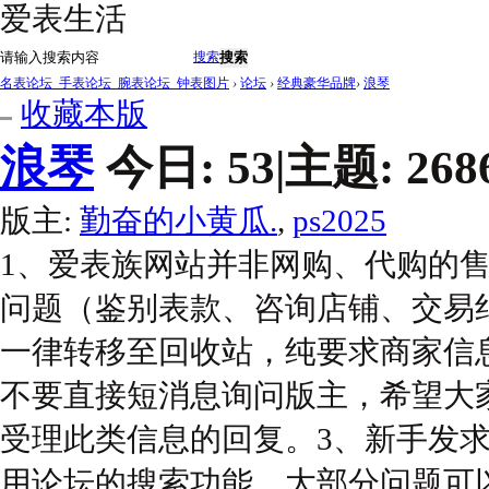
爱表生活
搜索
搜索
名表论坛_手表论坛_腕表论坛_钟表图片
›
论坛
›
经典豪华品牌
›
浪琴
收藏本版
浪琴
今日:
53
|
主题:
268
版主:
勤奋的小黄瓜.
,
ps2025
1、爱表族网站并非网购、代购的
问题（鉴别表款、咨询店铺、交易
一律转移至回收站，纯要求商家信
不要直接短消息询问版主，希望大
受理此类信息的回复。3、新手发
用论坛的搜索功能，大部分问题可