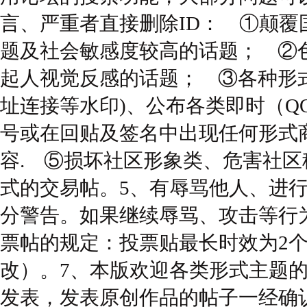
言、严重者直接删除ID： ①颠
题及社会敏感度较高的话题； ②
起人视觉反感的话题； ③各种形式
址连接等水印)、公布各类即时（Q
号或在回贴及签名中出现任何形式商
容. ⑤损坏社区形象类、危害社
式的交易帖。5、有辱骂他人、进
分警告。如果继续辱骂、攻击等行
票帖的规定：投票贴最长时效为2
改）。7、本版欢迎各类形式主题
发表，发表原创作品的帖子一经确