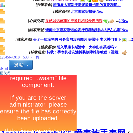
[独家原创]
想看看大家对于新老款康卡斯的喜爱程度。
[独家原创]
北京哪家折扣好
New
[心得交流]
发帖以记录我的浪琴月相和爱表历程
...
2
New
[独家原创]
请问北京哪家靠谱的表行浪琴能到8-8.5折左右啊
New
[独家原创]
买了一款浪琴的 可是官网没有图片 好蛋疼 求大神们看下
...
2
[独家原创]
想入手康卡斯潜水，大神们有渠道吗？
[转载信息]
转载：手表机芯洗油拆装故障维修教程（视频）
1
2
3
4
5
6
7
8
9
10
... 538
下一页
返 回