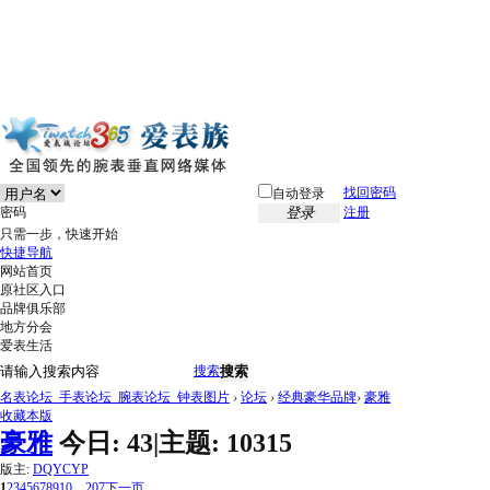
找回密码
自动登录
密码
登录
注册
只需一步，快速开始
快捷导航
网站首页
原社区入口
品牌俱乐部
地方分会
爱表生活
搜索
搜索
名表论坛_手表论坛_腕表论坛_钟表图片
›
论坛
›
经典豪华品牌
›
豪雅
收藏本版
豪雅
今日:
43
|
主题:
10315
版主:
DQYCYP
1
2
3
4
5
6
7
8
9
10
... 207
下一页