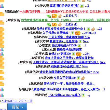
[新进表款]
我的传承6 更新上手照
...
2
[心得交流]
应该“嚎”还是选择“浪”
...
2
[独家原创]
一入豪门终不悔------我的豪雅WV2115.BA0787入手记（2012.10.14
...
2
3
4
5
6
..
79
[独家原创]
因为爱表族结缘豪雅，交作业（传承6），上图[更新福利，新旧合影]
...
2
3
4
5
6
..
45
[独家原创]
传承6 鳄鱼皮带换海弈施橡胶带作业！
...
2
3
[独家原创]
入手传承6 问题请教~
...
2
3
4
5
6
..
18
[独家原创]
下周去香港，求豪雅折扣啊
New
[灌水文章]
豪雅传承6，老是偷停
New
[心得交流]
新竞潜还是AT8500
...
2
[灌水文章]
豪雅传承6故障调查
[心得交流]
传承6 or 竞潜300
...
2
3
4
[独家原创]
准备去香港入手传承6，求渠道及折扣
[独家原创]
下周去香港，传承6或者浪琴月相，求渠道打折呀！
New
[独家原创]
刚买的传6不会跳日期了
New
[价格分析]
请问北京哪里豪雅和欧米茄折扣比较低？
New
[心得交流]
今日入手竞潜300
[独家原创]
传承6买了一年，最开始是偷停，然后...
[价格分析]
豪雅41的1887和O的AT8500的选择，各位大大帮忙~
...
2
[独家原创]
TAG传承6 or Omega蝶飞
...
2
1
2
3
4
5
6
7
8
9
10
... 207
下一页