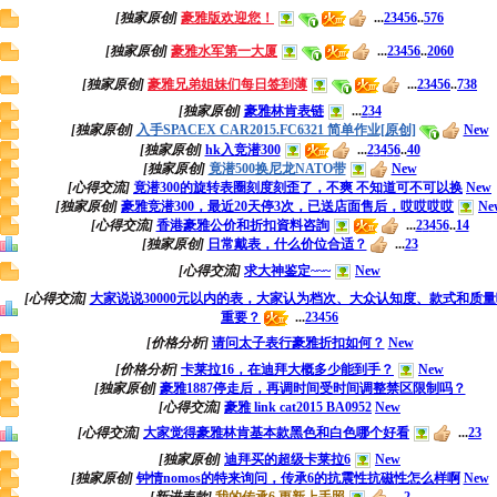
[独家原创]
豪雅版欢迎您！
...
2
3
4
5
6
..
576
[独家原创]
豪雅水军第一大厦
...
2
3
4
5
6
..
2060
[独家原创]
豪雅兄弟姐妹们每日签到薄
...
2
3
4
5
6
..
738
[独家原创]
豪雅林肯表链
...
2
3
4
[独家原创]
入手SPACEX CAR2015.FC6321 简单作业[原创]
New
[独家原创]
hk入竞潜300
...
2
3
4
5
6
..
40
[独家原创]
竟潜500换尼龙NATO带
New
[心得交流]
竟潜300的旋转表圈刻度刻歪了，不爽 不知道可不可以换
New
[独家原创]
豪雅竞潜300，最近20天停3次，已送店面售后，哎哎哎哎
Ne
[心得交流]
香港豪雅公价和折扣資料咨詢
...
2
3
4
5
6
..
14
[独家原创]
日常戴表，什么价位合适？
...
2
3
[心得交流]
求大神鉴定~~~
New
[心得交流]
大家说说30000元以内的表，大家认为档次、大众认知度、款式和质
重要？
...
2
3
4
5
6
[价格分析]
请问太子表行豪雅折扣如何？
New
[价格分析]
卡莱拉16，在迪拜大概多少能到手？
New
[独家原创]
豪雅1887停走后，再调时间受时间调整禁区限制吗？
[心得交流]
豪雅 link cat2015 BA0952
New
[心得交流]
大家觉得豪雅林肯基本款黑色和白色哪个好看
...
2
3
[独家原创]
迪拜买的超级卡莱拉6
New
[独家原创]
钟情nomos的特来询问，传承6的抗震性抗磁性怎么样啊
New