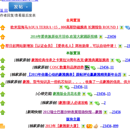
返 回
作者
回复/查看
最后发表
全局置顶
欧米茄海马AQUA TERRA >15，000高斯防磁腕表 长测报告 ROUND 1
2014年爱表族原创月活动,欢迎大家踊跃投稿
...
2
3
4
5
6
即日起网站新增加【认证会员】【爱表名人】两枚勋章，可以自动申请！
...
2
本版置顶
[独家原创]
豪雅经典传承之卡莱拉50周年杰克•豪雅典藏版腕表
...
2
3
[独家原创]
COSC数量和品牌趋势
...
2
3
4
5
6
..
11
[独家原创]
【2013年你最心动的豪雅腕表】跟帖评论赢豪雅精美新年台历
..
[独家原创]
豪雅、型号知识及一些机芯知识，，，，收集了一点豪雅的信息、供
...
2
3
4
5
6
..
11
[心得交流]
豪雅版会员花名册
...
2
3
4
5
6
..
15
[独家原创]
[豪雅]新人必读攻略
...
2
[新闻快报]
2012瑞士巴塞尔钟表展现场快报---豪雅
...
2
3
4
5
6
版块主题
[独家原创]
2013年【豪雅新大厦】
...
2
3
4
5
6
..
899