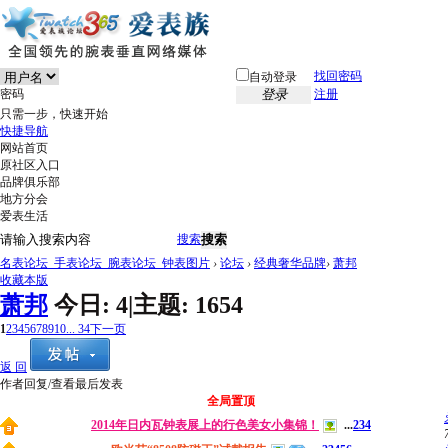
找回密码
自动登录
密码
登录
注册
只需一步，快速开始
快捷导航
网站首页
原社区入口
品牌俱乐部
地方分会
爱表生活
搜索
搜索
名表论坛_手表论坛_腕表论坛_钟表图片
›
论坛
›
经典奢华品牌
›
萧邦
收藏本版
萧邦
今日:
4
|
主题:
1654
1
2
3
4
5
6
7
8
9
10
... 34
下一页
返 回
作者
回复/查看
最后发表
全局置顶
2014年日内瓦钟表展上的行色美女小集锦！
...
2
3
4