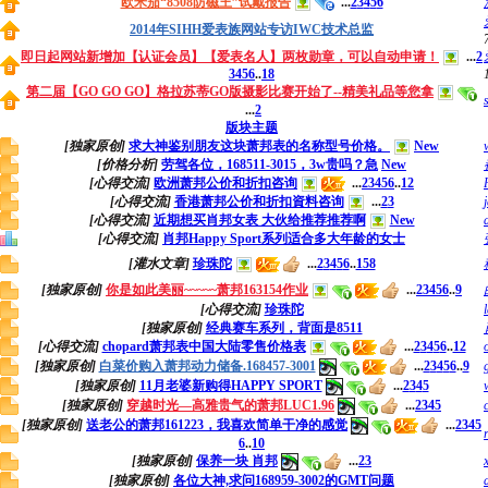
欧米茄“8508防磁王”试戴报告
...
2
3
4
5
6
2014年SIHH爱表族网站专访IWC技术总监
即日起网站新增加【认证会员】【爱表名人】两枚勋章，可以自动申请！
...
2
3
4
5
6
..
18
第二届【GO GO GO】格拉苏蒂GO版摄影比赛开始了--精美礼品等您拿
...
2
版块主题
[独家原创]
求大神鉴别朋友这块萧邦表的名称型号价格。
New
[价格分析]
劳驾各位，168511-3015，3w贵吗？急
New
[心得交流]
欧洲萧邦公价和折扣咨询
...
2
3
4
5
6
..
12
[心得交流]
香港萧邦公价和折扣資料咨询
...
2
3
[心得交流]
近期想买肖邦女表 大伙给推荐推荐啊
New
[心得交流]
肖邦Happy Sport系列适合多大年龄的女士
[灌水文章]
珍珠陀
...
2
3
4
5
6
..
158
[独家原创]
你是如此美丽~~~~~萧邦163154作业
...
2
3
4
5
6
..
9
[心得交流]
珍珠陀
[独家原创]
经典赛车系列，背面是8511
[心得交流]
chopard萧邦表中国大陆零售价格表
...
2
3
4
5
6
..
12
[独家原创]
白菜价购入萧邦动力储备.168457-3001
...
2
3
4
5
6
..
9
[独家原创]
11月老婆新购得HAPPY SPORT
...
2
3
4
5
[独家原创]
穿越时光—高雅贵气的萧邦LUC1.96
...
2
3
4
5
[独家原创]
送老公的萧邦161223，我喜欢简单干净的感觉
...
2
3
4
5
6
..
10
[独家原创]
保养一块 肖邦
...
2
3
[独家原创]
各位大神,求问168959-3002的GMT问题