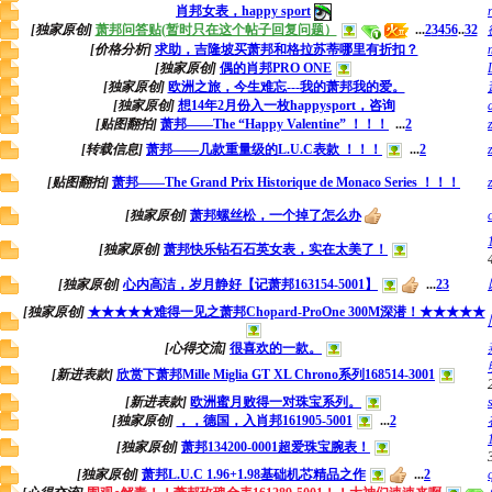
肖邦女表，happy sport
[独家原创]
萧邦问答贴(暂时只在这个帖子回复问题）
...
2
3
4
5
6
..
32
[价格分析]
求助，吉隆坡买萧邦和格拉苏蒂哪里有折扣？
[独家原创]
偶的肖邦PRO ONE
[独家原创]
欧洲之旅，今生难忘---我的萧邦我的爱。
[独家原创]
想14年2月份入一枚happysport，咨询
[贴图翻拍]
萧邦——The “Happy Valentine” ！！！
...
2
[转载信息]
萧邦——几款重量级的L.U.C表款 ！！！
...
2
[贴图翻拍]
萧邦——The Grand Prix Historique de Monaco Series ！！！
[独家原创]
萧邦螺丝松，一个掉了怎么办
[独家原创]
萧邦快乐钻石石英女表，实在太美了！
[独家原创]
心内高洁，岁月静好【记萧邦163154-5001】
...
2
3
[独家原创]
★★★★★难得一见之萧邦Chopard-ProOne 300M深潜！★★★★★
[心得交流]
很喜欢的一款。
[新进表款]
欣赏下萧邦Mille Miglia GT XL Chrono系列168514-3001
[新进表款]
欧洲蜜月败得一对珠宝系列。
[独家原创]
，，德国，入肖邦161905-5001
...
2
[独家原创]
萧邦134200-0001超爱珠宝腕表！
[独家原创]
萧邦L.U.C 1.96+1.98基础机芯精品之作
...
2