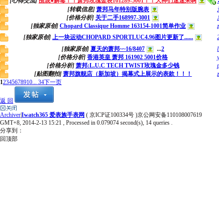
[心得交流]
围观●解毒！！萧邦玫瑰金表161289-5001！！大神们速速来啊
[转载信息]
萧邦马年特别版腕表
[价格分析]
关于二手168997-3001
[独家原创]
Chopard Classique Homme 163154-1001简单作业
[独家原创]
上一块运动CHOPARD SPORTLUC4.96图片更新了......
[独家原创]
夏天的萧邦~~16/8407
...
2
l
[价格分析]
香港英皇 萧邦 161902 5001价格
[价格分析]
萧邦:L.U.C TECH TWIST玫瑰金多少钱
[贴图翻拍]
萧邦旗舰店（新加坡）揭幕式上展示的表款！！！
1
2
3
4
5
6
7
8
9
10
... 34
下一页
返 回
Archiver
|
Iwatch365 爱表族手表网
( 京ICP证100334号 )京公网安备110108007619
GMT+8, 2014-2-13 15:21
, Processed in 0.079074 second(s), 14 queries .
分享到：
回顶部