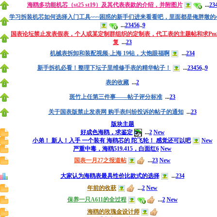
海鸥多功能机芯（st25 st19）及其代表表款的介绍，并附图片
...
2
3
学习拆装机芯如何选择入门工具~~~困惑的新手们进来看看吧，里面都是俺胖墩的心
...
2
3
4
5
6
..
9
国表论坛禁止发表假表，个人或某定制群组织的定制表，代工表的主题帖和求Pm
复
...
2
3
机械表拆卸和装配视频-上海 19钻，大饱眼福啊
...
2
3
4
新手拆机必看！整理下坛子里维修手表的精华帖子！
...
2
3
4
5
6
..
9
表的收藏
...
2
斑竹上任第三件事——帖子评分标准
...
2
3
关于国表版禁止发表网 购手表纠纷投诉的帖子的通知
...
2
3
版块主题
好成色海鸥，求鉴定
...
2
New
小弟！ 新人！入手 一个装有 海鸥芯的 陀飞轮！ 感觉还可以吧
New
严重中毒，海鸥519.415，白面红6
New
国表一月27之报道帖
...
2
3
New
大家认为海鸥表最具性价比款式的选择
...
2
3
4
年前的收获
...
2
New
保养一只A611的全过程
...
2
New
海鸥的玫瑰金设计师