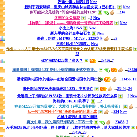
严重中毒，国表415
New
新到手西安蝴蝶，重庆山城表和吉林吉星女表（已补图）
New
你可能从没见过的 “间金钢链的金针1120”
...
2
3
4
冬季的朵朵梅花
...
2
New
【转载】【欣赏】------ 海鸥奇翼一号双轴陀飞轮腕表
New
小改上海215-5
New
新入手的金针金字钻石表
New
墨迹，纠结，M170S，M172S，222S之间
...
2
3
再谈519.415的精度。
New
作业～～～入手瑞士eta6497-2机芯完美打磨天文台认证 32楼更新装好手表式样
2
3
你的海鸥M222带了多久？
...
2
3
4
5
6
..
7
海量清图！海鸥816.351钢针小刻度圈款正式交作业。
...
2
3
4
5
6
潘家园淘老国表的秘诀—献给全国爱老国表的同仁
...
2
3
4
5
6
..
11
缘分啊我的第三块海鸥表215.325，中毒身亡
...
2
3
4
5
6
..
24
最近看上了海鸥的819.551款，宝玑针吧？求评价这款表怎么样
...
2
Ne
海鸥的D816.310到手了
...
2
神表M222S开始为我服役，大爱呀！(手工表带刚到，补上换带图）
..
从一枚“老东风十字线”谈谈腕表的经典元素
...
2
3
4
New
机械手表洗油时间的问题
再次中毒，我的第四只海鸥表：军表一号
...
2
3
4
5
6
..
7
入手海鸥816.345全钢码表，终于解毒了，2楼有精彩的补充，请大家继续关注
...
2
3
4
5
6
..
23