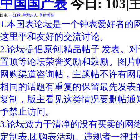
中国国产表
今日:
103
|
版主:
一江秋
,
胖墩超人
,
美时美刻
1.本国表论坛是一个钟表爱好者的
这里平和友好的交流讨论。
2.论坛提倡原创,精品帖子 发表。
置顶等论坛荣誉奖励和鼓励。图片
网购渠道咨询帖，主题帖不许有网
相同的话题有重复的保留最先发表
复制，版主看见这类情况要删帖通
予禁止访问。
3.论坛致力于清净的没有买卖的网
定制表.团购表活动。违规者一律封