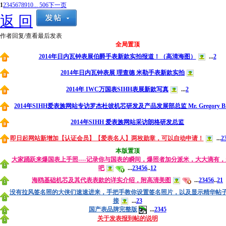
1
2
3
4
5
6
7
8
9
10
... 506
下一页
返 回
作者
回复/查看
最后发表
全局置顶
2014年日内瓦钟表展伯爵手表新款实拍报道！（高清海图）
...
2
2014年日内瓦钟表展 理查德 米勒手表新款实拍
2014年 IWC万国表SIHH表展新款写真
...
2
2014年SIHH爱表族网站专访罗杰杜彼机芯研发及产品发展部总监 Mr. Gregory Bru
2014年SIHH 爱表族网站采访朗格研发总监
即日起网站新增加【认证会员】【爱表名人】两枚勋章，可以自动申请！
...
2
本版置顶
大家踊跃来爆国表上手照----记录你与国表的瞬间，爆照者加分派米，大大滴有
吧
...
2
3
4
5
6
..
12
海鸥基础机芯及其代表表款的详实介绍，附高清美图
...
2
3
4
5
6
..
21
没有拉风签名照的大侠们速速进来，手把手教你设置签名照片，以及显示精华帖
接
...
2
3
国产表品牌完整版
...
2
3
4
5
关于发表报到帖的说明