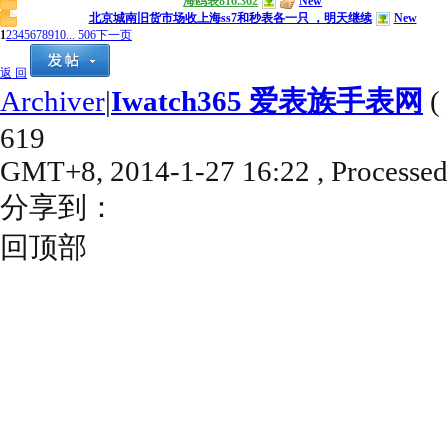
海鸥表816.362
New
北京城南旧货市场收上海ss7和秒表各一只 ，明天继续
New
1
2
3
4
5
6
7
8
9
10
... 506
下一页
返 回
Archiver
|
Iwatch365 爱表族手表网
(
619
GMT+8, 2014-1-27 16:22
, Processed
分享到：
回顶部