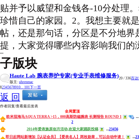
贴并予以威望和金钱各-10分处理
珍惜自己的家园。2。我想主要就
帖，还是那句话，分区是不分地界
提，大家觉得哪些内容影响我们的
子版块
Haute Lab 腕表养护专家(专业手表维修服务)
20
/ 336
百达翡
版主:
uhrenmac
1
2
3
4
5
6
7
8
9
10
... 101
下一页
返 回
作者
回复/查看
最后发表
全局置顶
欧米茄海马AQUA TERRA >15，000高斯防磁腕表 长测报告 ROUND 1
...
2
2014年爱表族原创月活动,欢迎大家踊跃投稿
...
2
3
4
5
6
即日起网站新增加【认证会员】【爱表名人】两枚勋章，可以自动申请！
...
2
3