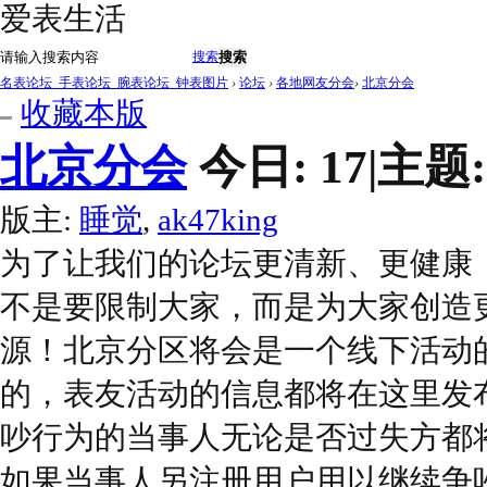
爱表生活
搜索
搜索
名表论坛_手表论坛_腕表论坛_钟表图片
›
论坛
›
各地网友分会
›
北京分会
收藏本版
北京分会
今日:
17
|
主题
版主:
睡觉
,
ak47king
为了让我们的论坛更清新、更健康
不是要限制大家，而是为大家创造
源！北京分区将会是一个线下活动
的，表友活动的信息都将在这里发
吵行为的当事人无论是否过失方都将
如果当事人另注册用户用以继续争