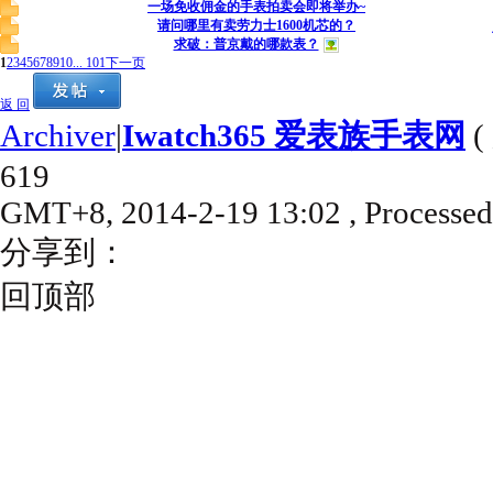
一场免收佣金的手表拍卖会即将举办~
请问哪里有卖劳力士1600机芯的？
求破：普京戴的哪款表？
1
2
3
4
5
6
7
8
9
10
... 101
下一页
返 回
Archiver
|
Iwatch365 爱表族手表网
(
619
GMT+8, 2014-2-19 13:02
, Processed
分享到：
回顶部