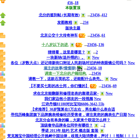
4
5
6
..
18
本版置顶
北分的签到帖 (长期有效)
...
2
3
4
5
6
..
412
发图教程
...
2
3
4
版块主题
北京公交十大传奇神车
...
2
3
4
5
6
..
61
十八岁以下勿进.
...
2
3
4
5
6
..
136
猜猜看，这里是哪里？
...
2
一块新纳(送外甥的）。
New
各位（岁数大点）还记得新街口附近人民剧场对过的钟表眼镜公司吗？
New
顽主的故事(慢慢聊)
...
2
3
4
5
6
..
18
调查一下北分的户籍结构.
...
2
3
4
5
6
请教一下，这款石英机芯，还能配什么表壳。
New
【不要买七彩的杰士邦，你们懂的】
...
2
3
4
5
6
..
69
求在北京能翻新和修理老表的靠谱店家~
New
我们家边牧小朋友的一段视频
New
江诗丹顿81180对比宝珀6606-3642-55b
【求推荐】30岁预算在1万左右，男生戴什么表合适
寻找历峰集团旗下品牌腕表维修经历受害者，请注意您的腕表生产日期
New
北京分会有单身的嘛，大家来个联谊怎么样？
顶级奢华品牌各位同学有哪些？
...
2
季诺 2013年 纽约 艺术 概念版 套装
梵克雅宝中国经理公开挑衅中国法律，歧视大陆消费者，声讨！！抵制！！！！