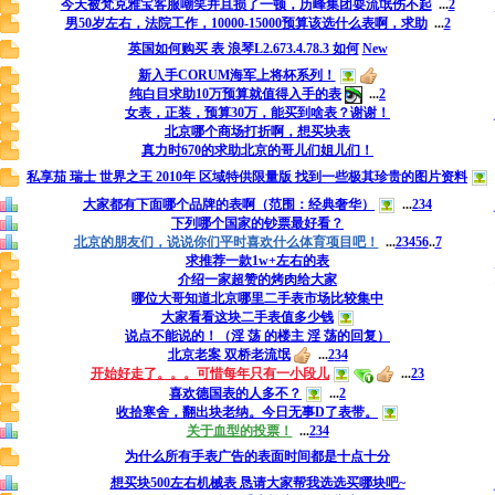
今天被梵克雅宝客服嘲笑并且损了一顿，历峰集团耍流氓伤不起
...
2
男50岁左右，法院工作，10000-15000预算该选什么表啊，求助
...
2
英国如何购买 表 浪琴L2.673.4.78.3 如何
New
新入手CORUM海军上将杯系列！
纯白目求助10万预算就值得入手的表
...
2
女表，正装，预算30万，能买到啥表？谢谢！
北京哪个商场打折啊，想买块表
真力时670的求助北京的哥儿们姐儿们！
私享茄 瑞士 世界之王 2010年 区域特供限量版 找到一些极其珍贵的图片资料
大家都有下面哪个品牌的表啊（范围：经典奢华）
...
2
3
4
下列哪个国家的钞票最好看？
北京的朋友们，说说你们平时喜欢什么体育项目吧！
...
2
3
4
5
6
..
7
求推荐一款1w+左右的表
介绍一家超赞的烤肉给大家
哪位大哥知道北京哪里二手表市场比较集中
大家看看这块二手表值多少钱
说点不能说的！（淫 荡 的楼主 淫 荡的回复）
北京老案 双桥老流氓
...
2
3
4
开始好走了。。。可惜每年只有一小段儿
...
2
3
喜欢德国表的人多不？
...
2
收拾寒舍，翻出块老纳。今日无事D了表带。
关于血型的投票！
...
2
3
4
为什么所有手表广告的表面时间都是十点十分
想买块500左右机械表 恳请大家帮我选选买哪块吧~