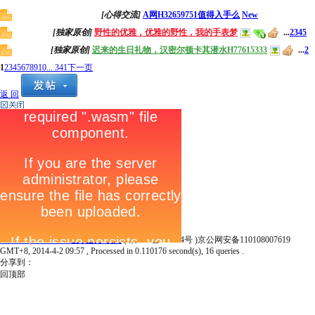
[心得交流]
A网H32659751值得入手么
New
[独家原创]
野性的优雅，优雅的野性，我的手表梦
...
2
3
4
5
[独家原创]
迟来的生日礼物，汉密尔顿卡其潜水H77615333
...
2
1
2
3
4
5
6
7
8
9
10
... 341
下一页
返 回
Archiver
|
Iwatch365 爱表族手表网
( 京ICP证100334号 )京公网安备110108007619
GMT+8, 2014-4-2 09:57
, Processed in 0.110176 second(s), 16 queries .
分享到：
回顶部