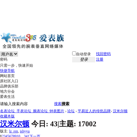
找回密码
自动登录
密码
登录
注册
只需一步，快速开始
快捷导航
网站首页
原社区入口
品牌俱乐部
地方分会
爱表生活
搜索
搜索
名表论坛_手表论坛_腕表论坛_钟表图片
›
论坛
›
平易近人的传统品牌
›
汉米尔顿
收藏本版
汉米尔顿
今日:
43
|
主题:
17002
版主:
lz_ren
,
ishyyu
1
2
3
4
5
6
7
8
9
10
... 341
下一页