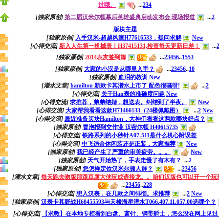
过哦。
...
2
3
4
[独家原创]
第二届汉米尔顿幕后英雄盛典启动发布会 现场报道
...
2
版块主题
[独家原创]
入手汉米-超越风速H77616533，疑问求解
New
[心得交流]
新入人生第一机械表！H37415131,检查每天更新日差！
...
[独家原创]
2014表友签到簿
...
2
3
4
5
6
..
1553
[独家原创]
大家的小汉是从哪里入手？
...
2
3
4
5
6
..
10
[独家原创]
血泪的教训
New
[灌水文章]
hamilton 新款卡其潜水上市了 配色很骚呀!
...
2
[心得交流]
关于Han表的准确度问题
New
[心得交流]
求推荐，弟弟结婚，想送表。纠结到了半夜。
New
[心得交流]
大家帮我看看这款H71466133（24楼佩戴图）
...
2
New
[心得交流]
最近准备买块Hamilton，大神们看看这两款哪块好点？
[独家原创]
冒泡报到交作业 汉密尔顿 H40615735
[心得交流]
铁路系列的小秒针A07-511是什么机心附误差
[心得交流]
中飞适合休闲装还是正装，大家推荐
New
[独家原创]
我已经产生了严重的审美疲劳。。。
New
[独家原创]
天气开始热了，手表走慢了有木有？
...
2
[独家原创]
您怎样定位汉米尔顿人群？
...
2
3
4
5
6
[灌水文章]
每天跑去吻版那跟豆腐大侠玩成语接龙。。咱们汉版也可以开一个玩
...
2
3
4
5
6
..
228
[心得交流]
想入汉表，在几款之间徘徊。求推荐
...
2
New
[独家原创]
汉表卡其野战H60455593与天梭海星潜水T066.407.11.057.00选哪个？
[心得交流]
【求教】在本地专柜看到白盘、蓝针、钢带爵士，怎么没在网上见过