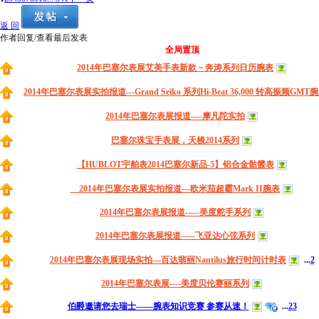
返 回
作者
回复/查看
最后发表
全局置顶
2014年巴塞尔表展艾美手表新款－奔涛系列日历腕表
2014年巴塞尔表展实拍报道---Grand Seiko 系列Hi-Beat 36,000 转高振频GMT
2014年巴塞尔表展报道----摩凡陀实拍
巴塞尔珠宝手表展，天梭2014系列
【HUBLOT宇舶表2014巴塞尔新品-5】铝合金骷髅表
2014年巴塞尔表展实拍报道---欧米茄超霸Mark II腕表
2014年巴塞尔表展报道-----美度舵手系列
2014年巴塞尔表展报道-----飞亚达心弦系列
2014年巴塞尔表展现场实拍---百达翡丽Nautilus旅行时间计时表
...
2
2014年巴塞尔表展----美度贝伦赛丽系列
伯爵邀请您去瑞士——腕表知识竞赛 参赛从速！
...
2
3