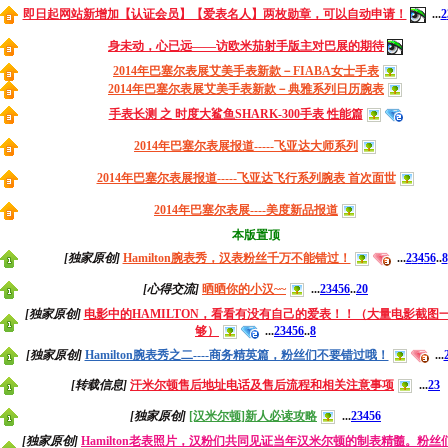
即日起网站新增加【认证会员】【爱表名人】两枚勋章，可以自动申请！
...
2
身未动，心已远——访欧米茄射手版主对巴展的期待
2014年巴塞尔表展艾美手表新款－FIABA女士手表
2014年巴塞尔表展艾美手表新款－典雅系列日历腕表
手表长测 之 时度大鲨鱼SHARK-300手表 性能篇
2014年巴塞尔表展报道-----飞亚达大师系列
2014年巴塞尔表展报道-----飞亚达飞行系列腕表 首次面世
2014年巴塞尔表展----美度新品报道
本版置顶
[独家原创]
Hamilton腕表秀，汉表粉丝千万不能错过！
...
2
3
4
5
6
..
8
[心得交流]
晒晒你的小汉~~
...
2
3
4
5
6
..
20
[独家原创]
电影中的HAMILTON，看看有没有自己的爱表！！（大量电影截图
够）
...
2
3
4
5
6
..
8
[独家原创]
Hamilton腕表秀之二----商务精英篇，粉丝们不要错过哦！
...
[转载信息]
汗米尔顿售后地址电话及售后流程和相关注意事项
...
2
3
[独家原创]
[汉米尔顿]新人必读攻略
...
2
3
4
5
6
[独家原创]
Hamilton老表照片，汉粉们共同见证当年汉米尔顿的制表精髓。粉丝