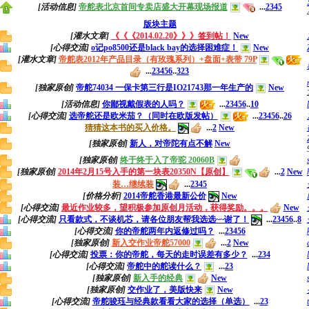
[活动信息]
帝舵表北京首间专卖店盛大开幕现场报道
...
2
3
4
5
版块主题
[灌水文章]
《《《2014.02.20》》》签到帖！
New
[心得交流]
o记po8500还是black bay的选择困难症！
New
[灌水文章]
帝舵表2012年产品目录（有玫瑰系列）+盘面+表带 79P
...
2
3
4
5
6
..
323
[独家原创]
帝舵74034 一保卡第三行是IO21743那一年生产的
New
[活动信息]
你鄙视戴假表的人吗？
...
2
3
4
5
6
..
10
[心得交流]
选帝舵还是欧米茄？（同时在欧版发帖）
...
2
3
4
5
6
..
26
猜猜这本书的买入价格。
...
2
New
[独家原创]
新人，对帝陀有点不解
New
[独家原创]
终于终于入了帝驼 20060B
[独家原创]
2014年2月15号入手的第一块表20350N【原创】
...
2
New
装…继续装
...
2
3
4
5
[价格分析]
2014帝舵香港最新公价
New
[心得交流]
最近作业较多，望积极参加原创月活动，获得奖励。。。
New
[心得交流]
只看款式，不谈机芯，请各位朋友帮我选选~~谢了！
...
2
3
4
5
6
..
8
[心得交流]
你的帝舵两年内返修过吗？
...
2
3
4
5
6
[独家原创]
新入交作业帝舵57000
...
2
New
[心得交流]
投票：你的帝舵，每天的走时误差有多少？
...
2
3
4
[心得交流]
帝舵中的舵读什么？
...
2
3
[独家原创]
新入手的经典
New
[独家原创]
交作业了，美版快来
New
[心得交流]
帝舵骏珏与经典款看看大家的选择（单选）
...
2
3