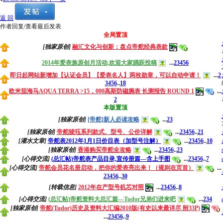
返 回
作者
回复/查看
最后发表
全局置顶
[独家原创]
融汇文化与创新：盘点帝舵经典表款
2014年爱表族原创月活动,欢迎大家踊跃投稿
...
2
3
4
5
6
即日起网站新增加【认证会员】【爱表名人】两枚勋章，可以自动申请！
...
2
3
4
5
6
..
18
欧米茄海马AQUA TERRA >15，000高斯防磁腕表 长测报告 ROUND 1
...
2
本版置顶
[独家原创]
[帝舵]新人必读攻略
...
2
3
[独家原创]
帝舵骏珏系列款式、型号、公价详解
...
2
3
4
5
6
..
21
[灌水文章]
帝舵表2012年1月1日价目表（加型号注解）
...
2
3
4
5
6
..
10
[独家原创]
香港购买帝舵全攻略
...
2
3
4
5
6
..
23
[心得交流]
(总汇帖)帝舵表产品目录,宣传册篇---含上手图
...
2
3
4
5
6
..
7
[心得交流]
帝舵会员花名册启动，把你的爱表亮出来！（规则在页首）
...
2
3
4
5
6
..
30
[转载信息]
2012年在产型号机芯对照
...
2
3
4
5
6
..
8
[心得交流]
(总汇帖)帝舵资料大总汇篇---Tudor兄弟们进来吧
...
2
3
4
[独家原创]
帝舵(Tudor)历史及资料大汇编2010版(有史以来最详尽 附33P)
...
2
3
4
5
6
..
9