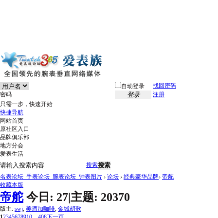
找回密码
自动登录
密码
登录
注册
只需一步，快速开始
快捷导航
网站首页
原社区入口
品牌俱乐部
地方分会
爱表生活
搜索
搜索
名表论坛_手表论坛_腕表论坛_钟表图片
›
论坛
›
经典豪华品牌
›
帝舵
收藏本版
帝舵
今日:
27
|
主题:
20370
版主:
swj
,
美酒加咖啡
,
金城胡歌
1
2
3
4
5
6
7
8
9
10
... 408
下一页