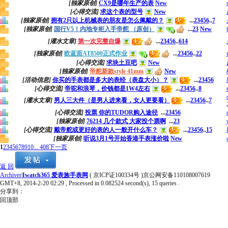
[独家原创]
CX9是哪年生产的表
New
[心得交流]
求这个表的型号
New
[独家原创]
拥有2只以上机械表的朋友是怎么佩戴的？
...
2
3
4
5
6
..
7
[独家原创]
国行V5！内地专柜入手帝舵 （原创）
...
2
3
New
[灌水文章]
第一次完整自爆
...
2
3
4
5
6
..
614
[独家原创]
欧蓝面AT8500正式作业
...
2
3
4
5
6
..
22
[心得交流]
求块土豆吧
New
[独家原创]
帝舵新款style 41mm
New
[活动信息]
你买的手表都是多大的表经（表盘大小）？
...
2
3
4
5
6
[心得交流]
帝驼和浪琴，价钱都是1W4左右
...
2
3
4
5
6
..
8
[灌水文章]
男人三大件（是男人进来看，女人更要看）
...
2
3
4
5
6
..
7
[心得交流]
投票 你的TUDOR购入途径
...
2
3
4
5
6
[独家原创]
76214 几个款式 大家投个票啊
...
2
3
[心得交流]
戴帝舵或更好的表的人一般开什么车？
...
2
3
4
5
6
..
15
[独家原创]
听说3月1号开始香港手表涨价啦
New
1
2
3
4
5
6
7
8
9
10
... 408
下一页
返 回
Archiver
|
Iwatch365 爱表族手表网
( 京ICP证100334号 )京公网安备110108007619
GMT+8, 2014-2-20 02:29
, Processed in 0.082524 second(s), 15 queries .
分享到：
回顶部