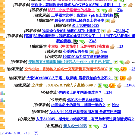
[独家原创]
交作业，韩国乐天超值够入心仪已久的8791，多图！！！
.
[独家原创]
8837，小女子送老公的礼物！
...
2
3
4
[独家原创]
上手图大比拼：豪雅超卡pk名士里维拉
[独家原创]
最美的里维拉...经典名士共分享
[独家原创]
名士克里顿10055
[独家原创]
我结婚心爱的礼物BM 8870 上新图了
...
2
3
4
5
6
..
7
[独家原创]
[落淚]80後的電玩迷，我們真的永遠回不去了！！！別了GAME集中
我的青春~
...
2
3
4
5
[独家原创]
小肃版《中国简史》无别字赠订稿发布
...
2
3
[独家原创]
心爱的宝贝合影
New
[心得交流]
10085的动力储存是有缺陷吗
[独家原创]
美国黑五A家海淘10047无税入手作业（图片已上完）
...
[独家原创]
交作业啦，香港购入的名士克莱斯曼系列钢带表8837
...
2
[独家原创]
大爱MOA08833入手啦，联保噢~看看我拍的专业不？~
.
[独家原创]
交作业，JOMASHOP购入卡普兰10000！
...
2
3
4
5
[心得交流]
你的名士两年内返修过吗？
...
2
3
4
[心得交流]
你的名士表返修过吗？
[独家原创]
求问这名士的型号，是哪一年的？
New
[独家原创]
Ash入手10085 已到美国朋友家 圣诞节回天朝
[心得交流]
入手A10085，感觉动力储存不足，有兄弟出现过类似情况吗？
[贴图翻拍]
新入名士10055
...
2
3
1
2
3
4
5
6
7
8
9
10
... 73
下一页