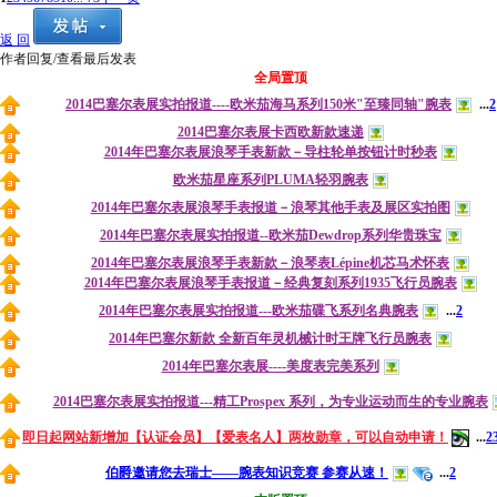
返 回
作者
回复/查看
最后发表
全局置顶
2014巴塞尔表展实拍报道----欧米茄海马系列150米"至臻同轴"腕表
...
2
2014巴塞尔表展卡西欧新款速递
2014年巴塞尔表展浪琴手表新款－导柱轮单按钮计时秒表
欧米茄星座系列PLUMA轻羽腕表
2014年巴塞尔表展浪琴手表报道－浪琴其他手表及展区实拍图
2014年巴塞尔表展实拍报道--欧米茄Dewdrop系列华贵珠宝
2014年巴塞尔表展浪琴手表新款－浪琴表Lépine机芯马术怀表
2014年巴塞尔表展浪琴手表报道－经典复刻系列1935飞行员腕表
2014年巴塞尔表展实拍报道---欧米茄碟飞系列名典腕表
...
2
2014年巴塞尔新款 全新百年灵机械计时王牌飞行员腕表
2014年巴塞尔表展----美度表完美系列
2014巴塞尔表展实拍报道---精工Prospex 系列，为专业运动而生的专业腕表
即日起网站新增加【认证会员】【爱表名人】两枚勋章，可以自动申请！
...
2
伯爵邀请您去瑞士——腕表知识竞赛 参赛从速！
...
2