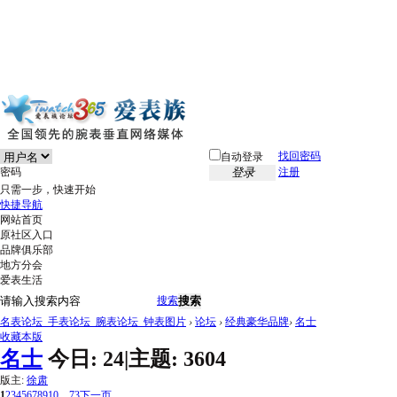
找回密码
自动登录
密码
登录
注册
只需一步，快速开始
快捷导航
网站首页
原社区入口
品牌俱乐部
地方分会
爱表生活
搜索
搜索
名表论坛_手表论坛_腕表论坛_钟表图片
›
论坛
›
经典豪华品牌
›
名士
收藏本版
名士
今日:
24
|
主题:
3604
版主:
徐肃
1
2
3
4
5
6
7
8
9
10
... 73
下一页