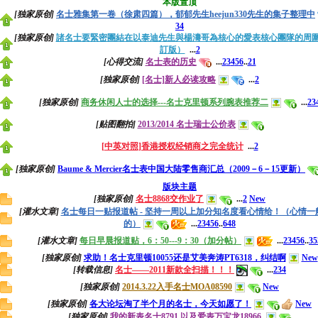
本版置顶
[独家原创]
名士雅集第一卷（徐肃四篇），郁郁先生heejun330先生的集子整理中
3
4
[独家原创]
諸名士要緊密團結在以泰迪先生與楊濤哥為核心的愛表核心團隊的周
訂版）
...
2
[心得交流]
名士表的历史
...
2
3
4
5
6
..
21
[独家原创]
[名士]新人必读攻略
...
2
[独家原创]
商务休闲人士的选择---名士克里顿系列腕表推荐二
...
2
3
[贴图翻拍]
2013/2014 名士瑞士公价表
[中英对照]香港授权经销商之完全统计
...
2
[独家原创]
Baume & Mercier名士表中国大陆零售商汇总（2009－6－15更新）
版块主题
[独家原创]
名士8868交作业了
...
2
New
[灌水文章]
名士每日一贴报道帖 - 坚持一周以上加分知名度看心情给！（心情一
的）
...
2
3
4
5
6
..
648
[灌水文章]
每日早晨报道贴，6：50---9：30（加分帖）
...
2
3
4
5
6
..
35
[独家原创]
求助！名士克里顿10055还是艾美奔涛PT6318，纠结啊
New
[转载信息]
名士——2011新款全扫描！！！
...
2
3
4
[独家原创]
2014.3.22入手名士MOA08590
New
[独家原创]
各大论坛淘了半个月的名士，今天如愿了！
New
[独家原创]
我的新表名士8791.以及爱表万宝龙18966.