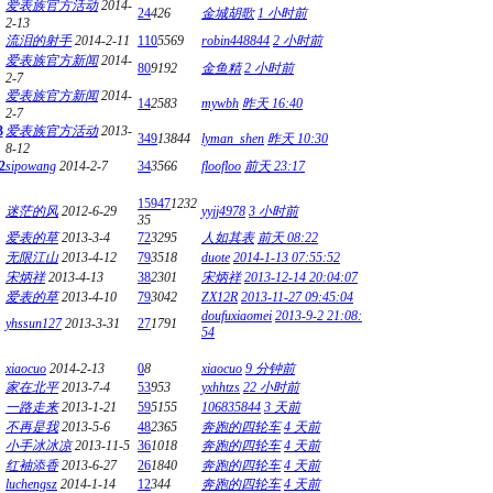
爱表族官方活动
2014-
24
426
金城胡歌
1 小时前
2-13
流泪的射手
2014-2-11
110
5569
robin448844
2 小时前
爱表族官方新闻
2014-
80
9192
金鱼精
2 小时前
2-7
爱表族官方新闻
2014-
14
2583
mywbh
昨天 16:40
2-7
3
爱表族官方活动
2013-
349
13844
lyman_shen
昨天 10:30
8-12
2
sipowang
2014-2-7
34
3566
floofloo
前天 23:17
15947
1232
迷茫的风
2012-6-29
yyjj4978
3 小时前
35
爱表的草
2013-3-4
72
3295
人如其表
前天 08:22
无限江山
2013-4-12
79
3518
duote
2014-1-13 07:55:52
宋炳祥
2013-4-13
38
2301
宋炳祥
2013-12-14 20:04:07
爱表的草
2013-4-10
79
3042
ZX12R
2013-11-27 09:45:04
doufuxiaomei
2013-9-2 21:08:
yhssun127
2013-3-31
27
1791
54
xiaocuo
2014-2-13
0
8
xiaocuo
9 分钟前
家在北平
2013-7-4
53
953
yxhhtzs
22 小时前
一路走来
2013-1-21
59
5155
106835844
3 天前
不再是我
2013-5-6
48
2365
奔跑的四轮车
4 天前
小手冰冰凉
2013-11-5
36
1018
奔跑的四轮车
4 天前
红袖添香
2013-6-27
26
1840
奔跑的四轮车
4 天前
luchengsz
2014-1-14
12
344
奔跑的四轮车
4 天前