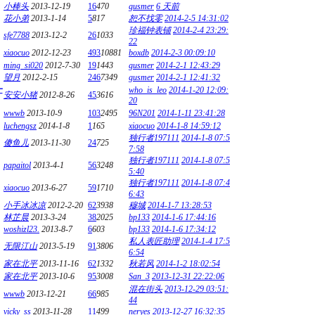
小棒头
2013-12-19
16
470
gusmer
6 天前
花小弟
2013-1-14
5
817
恕不找零
2014-2-5 14:31:02
珍福钟表铺
2014-2-4 23:29:
sfe7788
2013-12-2
26
1033
22
xiaocuo
2012-12-23
493
10881
boxdb
2014-2-3 00:09:10
ming_si020
2012-7-30
19
1443
gusmer
2014-2-1 12:43:29
望月
2012-2-15
246
7349
gusmer
2014-2-1 12:41:32
一
who_is_leo
2014-1-20 12:09:
安安小猪
2012-8-26
45
3616
20
wwwb
2013-10-9
103
2495
96N201
2014-1-11 23:41:28
luchengsz
2014-1-8
1
165
xiaocuo
2014-1-8 14:59:12
独行者197111
2014-1-8 07:5
傻鱼儿
2013-11-30
24
725
7:58
独行者197111
2014-1-8 07:5
papaitol
2013-4-1
56
3248
5:40
独行者197111
2014-1-8 07:4
xiaocuo
2013-6-27
59
1710
6:43
小手冰冰凉
2012-2-20
62
3938
穆城
2014-1-7 13:28:53
林芷晨
2013-3-24
38
2025
bp133
2014-1-6 17:44:16
woshizl23.
2013-8-7
6
603
bp133
2014-1-6 17:34:12
私人表匠助理
2014-1-4 17:5
无限江山
2013-5-19
91
3806
6:54
家在北平
2013-11-16
62
1332
秋若风
2014-1-2 18:02:54
家在北平
2013-10-6
95
3008
San_3
2013-12-31 22:22:06
混在街头
2013-12-29 03:51:
wwwb
2013-12-21
66
985
44
vicky_ss
2013-11-28
11
499
neryes
2013-12-27 16:32:35