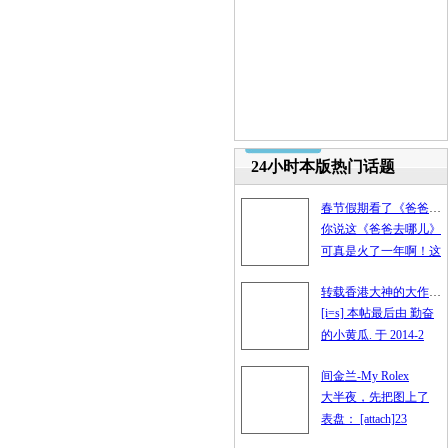
24小时本版热门话题
春节假期看了《爸爸去哪儿》的进来讨论
你说这《爸爸去哪儿》
可真是火了一年啊！这
转载香港大神的大作-----中東之路 Part I (分享) & Part II (Q & A )
[i=s] 本帖最后由 勤奋
的小黄瓜. 于 2014-2
间金兰-My Rolex
大半夜，先把图上了
表盘： [attach]23