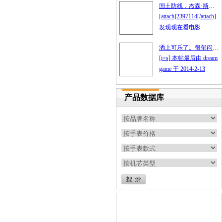
国土防线，杰森·斯坦森，沛纳海。stronger.
[attach]2397114[/attach]
发现现在看电影
洒上可乐了。很郁闷。有啥好办法呀
[i=s] 本帖最后由 dream
game 于 2014-2-13
产品数据库