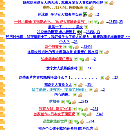
既然这里是女人的天地，就来发发女人喜欢的男生吧
香奈儿 J12 GMT 陶瓷腕表
冰冰说--奢华女人戴奢华女表
...
2
一只小蜜蜂 飞到花丛中...（欢迎大家踊跃参与）
...
2
3
4
5
6
..
25
欣赏一下。。。。美女
2012年的愿望 求小昕照片
...
2
3
4
5
6
..
13
经历过伤痛，我变得胆小了，我好像失去了爱人的能力，谁能教我怎样重新爱上
个人？
...
2
3
两个熊孩子
...
2
3
4
5
6
冬季女性必吃的五大养颜水果 皮肤更白皙水润
说走就走的厦门周末
...
2
发个女人羡慕的身材
...
2
3
这些图片内容您能感悟出什么？！。。。。。。。。
...
2
3
都说男人喜欢女儿
...
2
3
4
除了爱表，还有它~（更新了3张图）
...
2
内心的兽。
芝加哥
...
2
3
4
5
独家方创 - 新买的CD
...
2
3
4
独家创作 - 日本女子面面观
...
2
3
4
5
晶莹剔透的世界
...
2
3
4
推荐个女孩子戴的表 价格在1W以内