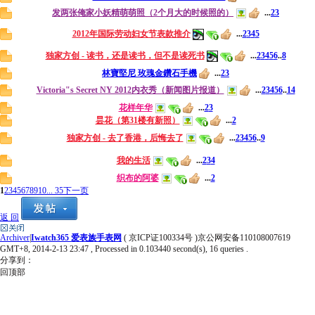
发两张俺家小妖精萌萌照（2个月大的时候照的）
...
2
3
2012年国际劳动妇女节表款推介
...
2
3
4
5
独家方创 - 读书，还是读书，但不是读死书
...
2
3
4
5
6
..
8
林寶堅尼 玫瑰金鑽石手機
...
2
3
Victoria"s Secret NY 2012内衣秀（新闻图片报道）
...
2
3
4
5
6
..
14
花样年华
...
2
3
昙花（第31楼有新照）
...
2
独家方创 - 去了香港，后悔去了
...
2
3
4
5
6
..
9
我的生活
...
2
3
4
织布的阿婆
...
2
1
2
3
4
5
6
7
8
9
10
... 35
下一页
返 回
Archiver
|
Iwatch365 爱表族手表网
( 京ICP证100334号 )京公网安备110108007619
GMT+8, 2014-2-13 23:47
, Processed in 0.103440 second(s), 16 queries .
分享到：
回顶部