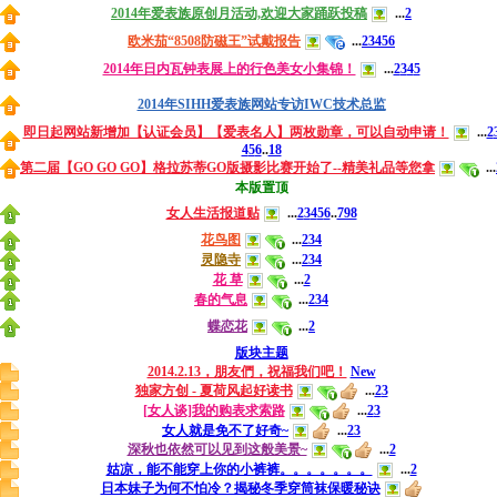
2014年爱表族原创月活动,欢迎大家踊跃投稿
...
2
欧米茄“8508防磁王”试戴报告
...
2
3
4
5
6
2014年日内瓦钟表展上的行色美女小集锦！
...
2
3
4
5
2014年SIHH爱表族网站专访IWC技术总监
即日起网站新增加【认证会员】【爱表名人】两枚勋章，可以自动申请！
...
2
4
5
6
..
18
第二届【GO GO GO】格拉苏蒂GO版摄影比赛开始了--精美礼品等您拿
...
本版置顶
女人生活报道贴
...
2
3
4
5
6
..
798
花鸟图
...
2
3
4
灵隐寺
...
2
3
4
花 草
...
2
春的气息
...
2
3
4
蝶恋花
...
2
版块主题
2014.2.13，朋友們，祝福我们吧！
New
独家方创 - 夏荷风起好读书
...
2
3
[女人谈]我的购表求索路
...
2
3
女人就是免不了好奇~
...
2
3
深秋也依然可以见到这般美景~
...
2
姑凉，能不能穿上你的小裤裤。。。。。。。
...
2
日本妹子为何不怕冷？揭秘冬季穿筒袜保暖秘诀