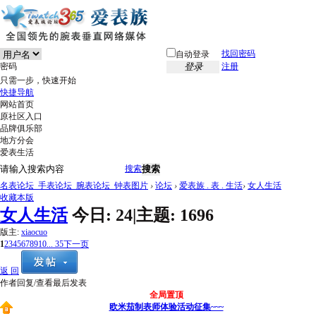
找回密码
自动登录
密码
登录
注册
只需一步，快速开始
快捷导航
网站首页
原社区入口
品牌俱乐部
地方分会
爱表生活
搜索
搜索
名表论坛_手表论坛_腕表论坛_钟表图片
›
论坛
›
爱表族 . 表 . 生活
›
女人生活
收藏本版
女人生活
今日:
24
|
主题:
1696
版主:
xiaocuo
1
2
3
4
5
6
7
8
9
10
... 35
下一页
返 回
作者
回复/查看
最后发表
全局置顶
欧米茄制表师体验活动征集~~~