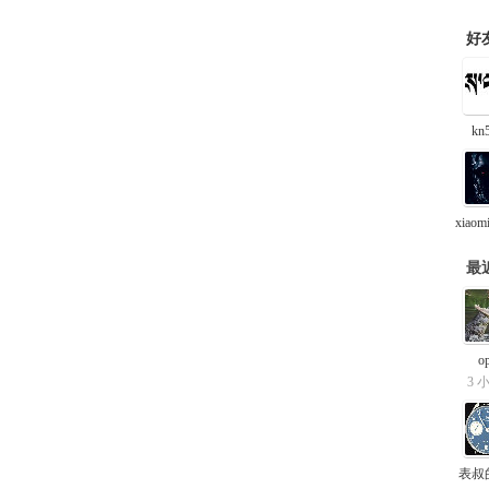
好
kn
最
o
3 
表叔