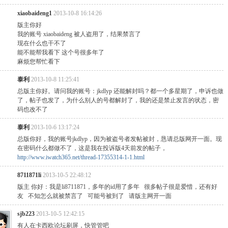
xiaobaideng1
2013-10-8 16:14:26
版主你好
我的账号 xiaobaideng 被人盗用了，结果禁言了
现在什么也干不了
能不能帮我看下 这个号很多年了
麻烦您帮忙看下
泰利
2013-10-8 11:25:41
总版主你好。请问我的账号：jkdlyp 还能解封吗？都一个多星期了，申诉也做
了，帖子也发了，为什么别人的号都解封了，我的还是禁止发言的状态，密
码也改不了
泰利
2013-10-6 13:17:24
总版你好，我的账号jkdlyp，因为被盗号者发帖被封，恳请总版网开一面。现
在密码什么都做不了，这是我在投诉版4天前发的帖子，
http://www.iwatch365.net/thread-17355314-1-1.html
8711871li
2013-10-5 22:48:12
版主 你好：我是li8711871，多年的id用了多年 很多帖子很是爱惜，还有好
友 不知怎么就被禁言了 可能号被到了 请版主网开一面
sjb223
2013-10-5 12:42:15
有人在卡西欧论坛刷屏，快管管吧