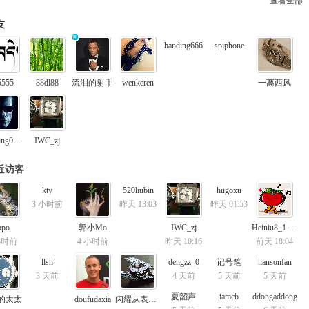
查看全部
友
handing666
spiphone
5555
88dl88
流泪的射手
wenkeren
一离西风
xiaoming0623
IWC_zj
近访客
kty
520liubin
hugoxu
3 小时前
昨天 13:03
昨天 01:53
ppo
郭小Mo
IWC_zj
Heiniu8_1985
小时前
4 小时前
昨天 10:16
前天 18:04
llsh
dengzz_0
记号笔
hansonfan
3 天前
4 天前
5 天前
5 天前
夏韶声
iamcb
ddongaddong
的太太
doufudaxia
闪耀从表开始