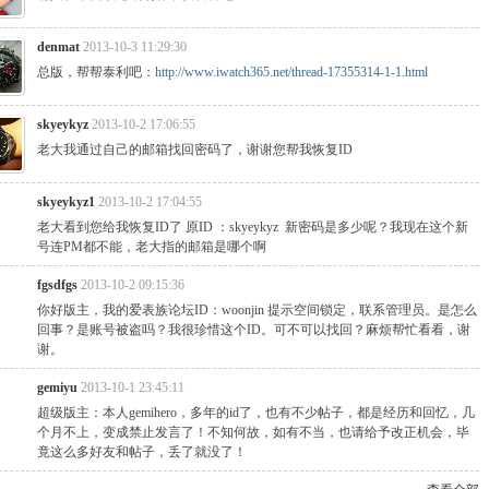
denmat
2013-10-3 11:29:30
总版，帮帮泰利吧：
http://www.iwatch365.net/thread-17355314-1-1.html
skyeykyz
2013-10-2 17:06:55
老大我通过自己的邮箱找回密码了，谢谢您帮我恢复ID
skyeykyz1
2013-10-2 17:04:55
老大看到您给我恢复ID了 原ID ：skyeykyz 新密码是多少呢？我现在这个新
号连PM都不能，老大指的邮箱是哪个啊
fgsdfgs
2013-10-2 09:15:36
你好版主，我的爱表族论坛ID：woonjin 提示空间锁定，联系管理员。是怎么
回事？是账号被盗吗？我很珍惜这个ID。可不可以找回？麻烦帮忙看看，谢
谢。
gemiyu
2013-10-1 23:45:11
超级版主：本人gemihero，多年的id了，也有不少帖子，都是经历和回忆，几
个月不上，变成禁止发言了！不知何故，如有不当，也请给予改正机会，毕
竟这么多好友和帖子，丢了就没了！