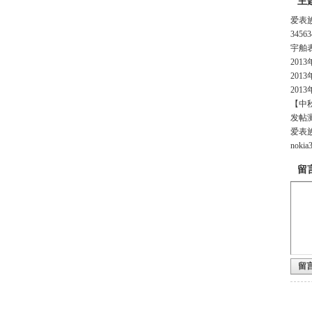
主
爱表
34563
宇舶表
201
201
201
【中
发帖
爱表
nok
留
留