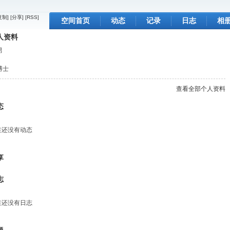
复制]
[分享]
[RSS]
空间首页
动态
记录
日志
相
人资料
留言板
个人资料
男
博士
查看全部个人资料
态
在还没有动态
享
志
在还没有日志