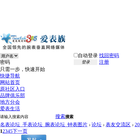
自动登录
找回密码
密码
注册
登录
只需一步，快速开始
快捷导航
网站首页
原社区入口
品牌俱乐部
地方分会
爱表生活
搜索
搜索
名表论坛_手表论坛_腕表论坛_钟表图片
›
论坛
›
表友交流区
›
2
1
2
3
4
5
下一页