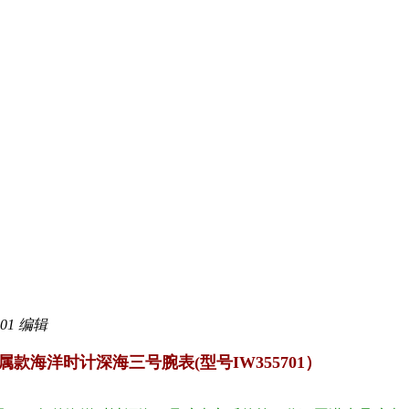
01 编辑
款海洋时计深海三号腕表(型号IW355701）