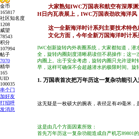
金币
大家熟知IWC万国表和航空有深厚渊源
165817
H日内瓦表展上，IWC万国表劲吹海洋
社区知名度
1208
这一全新海洋时计系列主要技术特色就是
威望
文化方面，今年全新万国海洋时计系列
78543
积分
IWC创新旋转内外表圈系统，大家都知道，
107994
全，旋转内圈刻度清晰易读但不易操作；这一
帖子
7070
内圈上。出于安全考虑，旋转内圈只允许逆时
精华
早，这样可确保不会超越潜水的极限时间。旋转内圈
165
UID
1. 万国表首次把万年历这一复杂功能引入
100035
串个门
加好友
打招呼
这无疑是一枚硕大的腕表，表径足有49毫米，
发消息
这是由几个方面因素所致：
首先万年历这一复杂功能造成自产机芯8980