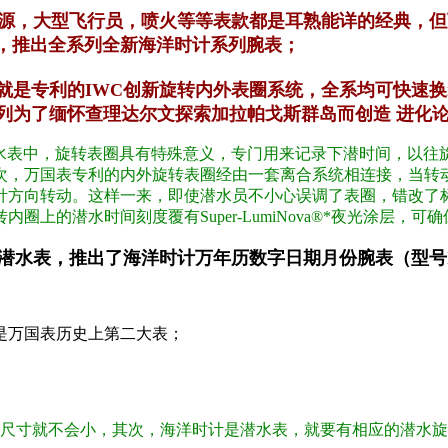
，大型飞行员，喷火等等表款都是耳熟能详的经典，但万国
风，推出全系列全新海洋时计系列腕表；
专利的IWC创新旋转内外表圈系统，全系均可快速换装
为了缅怀查理达尔文探索加拉帕戈斯群岛而创造 进化论
潜水表中，旋转表圈具有特殊意义，专门用来记录下潜时间，以往
次，万国表专利的内外旋转表圈经由一套离合系统相连接，当转
针方向转动。这样一来，即使潜水员不小心误调了表圈，错改了
上的潜水时间刻度覆有Super-LumiNova®*夜光涂层，
潜水表，推出了海洋时计万年历数字日期月份腕表（型号IW3
是万国表历史上第二大表；
1的尺寸就不会小，其次，海洋时计是潜水表，就要有相应的潜水