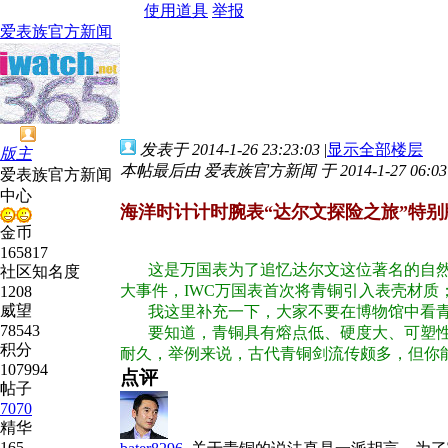
使用道具
举报
爱表族官方新闻
发表于 2014-1-26 23:23:03
|
显示全部楼层
版主
本帖最后由 爱表族官方新闻 于 2014-1-27 06:0
爱表族官方新闻
中心
海洋时计计时腕表“达尔文探险之旅”特别版（
金币
165817
这是万国表为了追忆达尔文这位著名的自然
社区知名度
大事件，IWC万国表首次将青铜引入表壳材质
1208
威望
我这里补充一下，大家不要在博物馆中看青
78543
要知道，青铜具有熔点低、硬度大、可塑性强
积分
耐久，举例来说，古代青铜剑流传颇多，但你
107994
点评
帖子
7070
精华
165