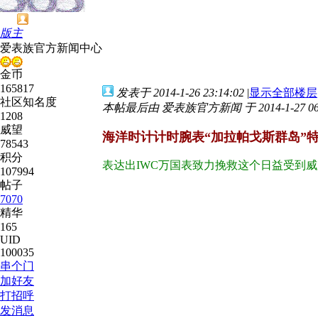
版主
爱表族官方新闻中心
金币
165817
发表于 2014-1-26 23:14:02
|
显示全部楼层
社区知名度
本帖最后由 爱表族官方新闻 于 2014-1-27 06
1208
威望
海洋时计计时腕表“加拉帕戈斯群岛”
78543
积分
表达出IWC万国表致力挽救这个日益受到
107994
帖子
7070
精华
165
UID
100035
串个门
加好友
打招呼
发消息