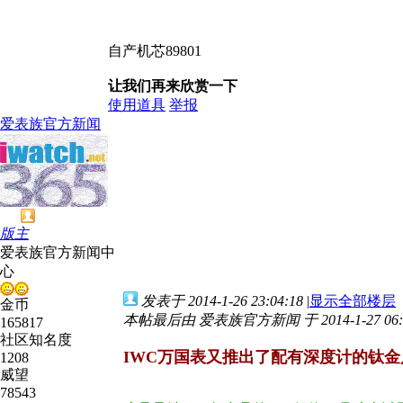
自产机芯89801
让我们再来欣赏一下
使用道具
举报
爱表族官方新闻
版主
爱表族官方新闻中
心
发表于 2014-1-26 23:04:18
|
显示全部楼层
金币
本帖最后由 爱表族官方新闻 于 2014-1-27 06:
165817
社区知名度
IWC万国表又推出了配有深度计的钛金属
1208
威望
78543