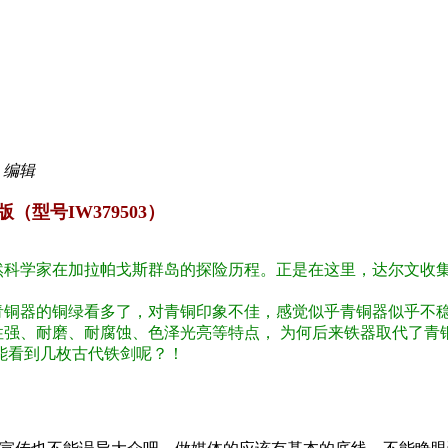
3 编辑
型号IW379503）
科学家在加拉帕戈斯群岛的探险历程。正是在这里，达尔文收集
；
铜器的铜绿看多了，对青铜印象不佳，感觉似乎青铜器似乎不稳
、耐磨、耐腐蚀、色泽光亮等特点， 为何后来铁器取代了青
能看到几枚古代铁剑呢？！