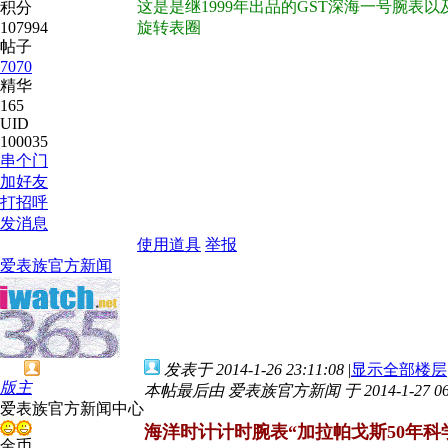
这是是继1999年出品的GST深海一号腕
积分
107994
旋转表圈
帖子
7070
精华
165
UID
100035
串个门
加好友
打招呼
发消息
使用道具
举报
爱表族官方新闻
发表于 2014-1-26 23:11:08
|
显示全部楼层
版主
本帖最后由 爱表族官方新闻 于 2014-1-27 06
爱表族官方新闻中心
海洋时计计时腕表“加拉帕戈斯50年科学成
金币