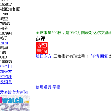
165817
社区知名度
1208
威望
78543
积分
全球限量500枚，是IWC万国表对达尔文
107994
帖子
点评
7070
精华
165
旭日东方
三角指针有瑞士毛！
详情
回复
UID
100035
串个门
加好友
打招呼
发消息
使用道具
举报
爱表族官方新闻