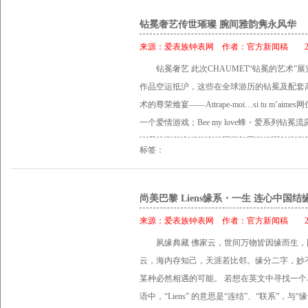
钻冕奢艺传世璀璨 腕间雅韵隽永风华
来源：
爱表族钟表网
作者：
官方新闻稿
201
钻冕奢艺 此次CHAUMET“钻冕的艺术”
作品空运抵沪，这些在全球游历的钻冕及配套
术的尊荣飨宴――Attrape-moi…si tu m’
一个爱情游戏；Bee my love蜂・爱系列钻冕流
更是将昔日拿破仑为约瑟芬加冕的皇冠幻化为
标签：
曼妙延续；尤其是价值逾180万的公主方形钻戒、镶嵌7
逅一刻 深・心跳系列白金镶钻项链，件件都是夺
CHAUMET尚美巴黎是世界众多皇室政要的
尚美巴黎 Liens缘系・一生 连心中国结
史珠宝修葺名家。从品牌诞生至今的233年的历史
来源：
爱表族钟表网
作者：
官方新闻稿
201
钻冕，当之无愧地被誉为“钻冕大师”――从其
夙缘典藏 佛家云，世间万物皆因缘而生
奢华精致的定制钻冕开始，到那个以自然编织
云，海内存知己，天涯若比邻。缘分二字，妙
美以“白鹭冠”钻冕引领社交风潮，而紧随这一
某种必然相遇的可能。 若想在英文中寻找一个
格”钻冕更是令CHAUMET在1925年的巴
语中，“Liens” 的意思是“连结”、“联系”，与
艺术风格。 时光更迭，到了近代，CHAUM