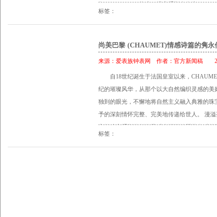
年，CHAUMET将这一经典系列命名为“Lie
漫与爱的宣言――西方世界的名门望族，在女
标签：
来会来到中国。多年之后，随着CHAUMET在中
都会为其定制或购买钻冕以纪念人生中的重要时
国人表达“缘分”的完美诠释，由此看来，“缘
1500小时，相当于5个星期至4个月的工作，而
CHAUMET与中国的缘分。 追溯到CHAUM
尚美巴黎 (CHAUMET)情感诗篇的隽永
宝坊掌握着这类专门知识和技能。 与时俱进的
满载于作品之中的情感，贯穿于品牌钻冕、胸
今天，也不断引领既低调奢华又趣味摩登的新
来源：
爱表族钟表网
作者：
官方新闻稿
201
蝶结一样广为流传。CHAUMET历史上著名的创
权位象征，更是凭借极富内涵的巴黎格调与饱
自18世纪诞生于法国皇室以来，CHAU
Chaumet），在二十世纪初也多次以“「X」
不落俗流的华美展现。 同期展览中，4枚于今年1月在日内
纪的璀璨风华，从那个以大自然编织灵感的美
胸针、交织雏菊花环项链等风靡一时的珠宝作
m’aimes网住我…若你爱我系列全新珍贵腕
独到的眼光，不懈地将自然主义融入典雅的珠
是缘。展柜中陈列着的古董草图与古董作品，
与精湛的西方工艺完美融合，卓越出众的珠宝
予的深刻情怀完整、完美地传递给世人。 漫溢芬芳的灵
Liens系列于时光轮转中的成长与蜕变――
CHAUMET特有的巴黎格调。 法兰西的日
高级珠宝系列的创作灵感来源于约瑟芬皇后的
簇拥之下的Bowknot钻冕，精巧别致的Bowk
前，CHAUMET尚美巴黎带着别具一格的法
标签：
形，以红、粉、蓝、白四色渐变融于设计之中
主义设计的LIENS D’OR戒指、手镯、项链
书写了一段悠长不朽的中国情缘，纯正法式血
变幻，各样细微差别缔造了绣球花的缤纷姿态
号”贯穿于系列设计始末，是Liens的灵魂与标
式浓情如一曲动人的巴黎香颂，让人情不自禁沉
瓣间恣意流转，纵情盛开的花朵漫溢着别样的芬
历史的传承，现代作品的诸多灵感也源自与此 此
蕊，CHAUMET试图通过大胆的线条来描绘
是“钻冕大师” CHAUMET打造出的3000
变化。绣球花的设计与雕琢无一不遵循力量与
宝石打造而成。其中“「X」交叉符号”作为CH
CHAUMET恒久经典的自然主义风格，呈现出Ho
形态各异的蝴蝶结，将中间的宝石簇拥得奢华梦
品，温润抑或娇艳的花瓣间散发着扑面而来的