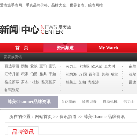
爱表族手表网、手表品牌价格、品牌大全、世界名表、腕表网站
首 页
资讯频道
My Watch
爱表族资讯
百达翡丽
朗格
爱彼
宝珀
宝玑
劳力士
卡地亚
欧米茄
真力时
帝舵
江诗丹顿
积家
伯爵
雅典
宇舶
沛纳海
万 国
百年灵
萧邦
瑞宝
波尔
格拉苏蒂
罗杰・杜彼
雅克德罗
柏莱士
芝柏
尚维沙
雷达
帕玛强尼
绰美Chaumet品牌资讯
百达翡丽
珍珠贝母
自动机械
劳力士
所在的位置：
网站首页
>>
资讯频道
>> 绰美Chaumet品牌资讯