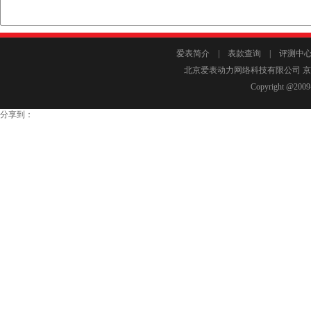
不二选择，以其诠释个人与彼此间的唯美关系，
义。 Liens系列中的“「X」交叉符号”，更
符号――城市很大，世界很小，有缘相拥的一刻，胜
爱表简介
|
表款查询
|
评测中
戒指设计现代、纤细轻盈，满钻款于18K黄金
北京爱表动力网络科技有限公司 京I
Copyright @2009-
割钻石，圆形设计结合时尚的浪漫复古风格，
系列手链、吊坠等作品也都成为当下引领风潮
分享到：
了众多潮流人士的青睐与追捧。 续写新篇 源
奇妙的火花，Liens的深刻象征意义使其成为感恩
志，同「月老」的一根红线，将世界上两个不
联在一起。Liens系列中的双连结标志，则是
大，世界很小，有缘相拥的一刻，胜过千言万语。
距”设计，代表两人之间有空间，也有联系；
这承载着结合与承诺的暗喻，代表着永恒的婚
是两人相约时相勾的两个小指，代表着一段缘
个特殊的日子、一种情感还是一个时刻，Lie
意义的珍贵象征。 自1977年现代款式出现以来
已经是一个涵盖戒指、吊坠、手链、钻冕与腕