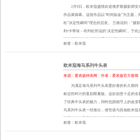
的冰刀滑过终点线的瞬间，计分板和电视屏幕
新秀带来的现场表演。 11岁的Elizaveta Sta
2月9日，欧米茄盛情欢迎俄罗斯摄影师安
终作为官方比赛结果的是由光感应摄影机测定的时
的冠军，她为陈美现场演奏了格奥尔格•泰勒曼
作品展揭幕。这组作品以“时间如金”为主题，
奥运会上，欧米茄成为史上首个被委以奥运会
曲”。表演结束后，她向自己的偶像寻求指导并
松“决定性瞬间”理念的启发。 兰格说到：“
项目的计时工作。与奥运会的不解之缘促使欧
Elizaveta 说：“要执着专注、勇敢追寻自己
利•卡蒂埃－布列松所说的‘决定性瞬间’。于
先锋体育计时技术。如今在2014年索契冬奥会
艺、极富才华的名人大使合作而深感自豪，同
些转瞬即逝、永远无法重来的瞬间。” 安东•
时。
项目中的精彩表现。 欧米茄展馆 欧米茄展馆
标签：欧米茄
镜头和摄影师所特有的艺术感染力，将转瞬即
欧米茄将在此举办一系列主题活动，包括制表
来，并将其化为可以世代珍藏的永恒艺术。 兰
互动。欧米茄展馆于当地时间每天上午9点开馆，
影是以视觉画面说故事，就像音乐或香水一样
欧米茄海马系列牛头表
年洛杉矶奥运会上，欧米茄成为史上首个被委
需用镜头创作故事，就像作曲家谱写乐曲一样自
来源：
爱表族钟表网
作者：
爱表族官方新闻
所有比赛项目的计时工作。与奥运会的不解之
和运动员――包括专业运动员和业余运动爱好
发出诸多先锋体育计时技术。如今在2014年索
为满足海马系列牛头表爱好者的长久期待，
艺术中，是一件非常激动人心的事情。业余运
指定计时。
标志性时计的复刻限量版。这款创意十足的全
寻常的事，我小时候曾多次看到过，印象十分深
了经典牛头表的魅力，同时也因细节上的改变彰
会指定计时重任之间的联系时，欧米茄全球总
马系列牛头表一经推出，便凭借与其他欧米茄
于捕捉‘决定性瞬间’。唯一的不同是，就计时
为最稀有、最具收藏价值以及最具辨识度的计
在安东•兰格的世界中，‘决定性瞬间’的时机则
标签：欧米茄
计亦将为收藏者们再现永恒经典。 牛头表以
胶片摄影的热衷和欧米茄对机械制表的坚持进
及计时按钮和表冠的独特位置，在腕表爱好者
工艺的执着热情，宁愿使用或被认为已经是“过