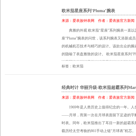
欧米茄星座系列‘Pluma’腕表
来源：
爱表族钟表网
作者：
爱表族官方新闻
典雅的外观 欧米茄“星座”系列腕表一直
座“Pluma”腕表的问世，该系列腕表又添新成员
的机械机芯技术与精巧的设计。该款出众的腕表
的隐喻了表盘雅致的设计。 欧米茄星座系列“Plu
别具匠心的设计是其珍珠贝母表盘，有两种色
标签：欧米茄
是把白色珍珠贝母表盘的底面涂上深色的颜料
标志性的“托爪”呈现柔和的波纹图案，让人联想
均采用18K金镶嵌钻石，让表盘更加熠熠生辉，
经典时计 华丽升级-欧米茄超霸系列Mark
列“Pluma”腕表的中央时针、分针和秒针以18K金制
来源：
爱表族钟表网
作者：
爱表族官方新闻
层，与奢华表盘完美搭配。3时位置设有日历窗
1969年是人类历史上值得纪念的一年。
金镶钻表圈与精钢表壳的映衬下显得格外醒目。
――月球，而第一次在月球表面留下足迹的宇
珍珠贝母表盘的表圈铺嵌钻石，配有光滑的精
时表。同年，欧米茄推出了耳目一新的超霸系列M
机械腕表的心脏位置，搭载着欧米茄革命性的8
载历经太空考验的861手动上链“月球表”机芯。
欧米茄为此款腕表提供长达4年的售后服务。欧米