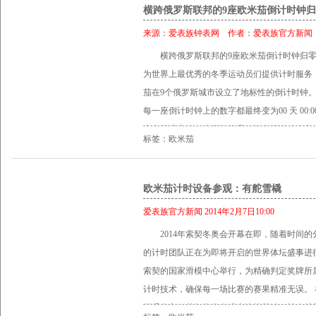
表冠左右两侧各设有一个计时按钮，其昵称“牛
横跨俄罗斯联邦的9座欧米茄倒计时钟
出来的二者的相似之处。 互动问答环节的最
位置设有另一表冠，用于控制可旋转式内表圈
谢，他说到：“十分感谢欧米茄给予我这次合
来源：
爱表族钟表网
作者：
爱表族官方新闻
设于表的顶部，但原版腕表的圆形按钮被扁平
与艺术家合作，开展艺术项目，为世人展现艺
横跨俄罗斯联邦的9座欧米茄倒计时钟归
表的机芯。新款牛头表搭载欧米茄3113自动
难能可贵的。我非常荣幸能参与到欧米茄的艺术
为世界上最优秀的冬季运动员们提供计时服务！
代了原版腕表中搭载的欧米茄930手动上链机
金”摄影展将于奥林匹克公园内的欧米茄展馆
茄在9个俄罗斯城市设立了地标性的倒计时钟。如
的诸多经典设计元素：标志性的内表圈，12时
可在开馆时间内到访参观。 欧米茄展馆 欧米
每一座倒计时钟上的数字都最终变为00 天 00:
样，新款牛头表在3时位置设置有日历窗口。
期间，欧米茄将在此举办一系列主题活动，包
赛事正式启动，这无疑将是一场真正激动人心
色表盘清晰可见。旋入式表背镌刻有著名的海
大使的互动。欧米茄展馆于当地时间每天上午9
标签：欧米茄
米茄自1932年以来第26次担任奥运会指定计时
有24小时刻度，白色小时数字刻度与代表白
会 1932年洛杉矶奥运会上，欧米茄成为史
遣260位现场专业计时人员，在170名训练有
比。 这款令人瞩目的计时腕表搭配棕色皮表带。防
负责了所有比赛项目的计时工作。与奥运会的
时设备为所有比赛计时，阵容强大，令世人瞩
欧米茄计时设备参观：有舵雪橇
限量发行669枚。欧米茄海马系列牛头表享有
新，研发出诸多先锋体育计时技术。如今在201
爱表族官方新闻 2014年2月7日10:00
奥运会指定计时。
2014年索契冬奥会开幕在即，随着时间
的计时团队正在为即将开启的世界体坛盛事进
索契的国家滑模中心举行，为精确判定奖牌所
计时技术，确保每一场比赛的赛果精准无误。
至千分之一秒都往往会成为决胜关键。就有舵