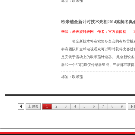
标签：欧米茄
先最终可能演变为终点线处十分之三秒的重大优
团队沿赛道设置了多对激光电子眼，用于测量
间，以及每位参赛选手加速冲过终点线时的最大
欧米茄全新计时技术亮相2014索契冬奥
计时器首次亮相于2012年伦敦奥运会，其分辨
来源：
爱表族钟表网
作者：
官方新闻稿
201
着新一代欧米茄计时设备的问世。与前代设备相
一项全新技术将在索契冬奥会的有舵雪橇
倍。此外，其精度也达到了千万分之一。这意
参赛团队和全球电视观众可以即时获得比赛过
一秒，换而言之，即每116天最多只可能产生1
是安装于雪橇上的欧米茄计速器。 此创新设备
米茄计速器将装载在有舵雪橇比赛的开道雪橇
器和一个3D陀螺仪传感器组成，三者都可获得
即时获得比赛过程中的重要数据。此创新设备
程中雪橇的速度。三轴陀螺仪传感器则不间断
器和一个3D陀螺仪传感器组成，三者均可获得
标签：欧米茄
过弯道时的速度，以单位时间内雪橇相对赛道
冬奥会指定计时以外，欧米茄自2002年起就
感器可连续测定滑行过程中作用于舵手的离心
和平底雪撬联合会（FIBT）举办的各项赛事
米茄计速器令有舵雪橇运动员及其团队受益匪
欧米茄一直积极推动单人有舵雪橇这项全新运
相关数据，进而相应地调整和改进训练计划。 欧
欧米茄很荣幸能与国际奥委会、国际单项体育联
上10页
1
2
3
4
5
6
7
8
9
下
月开始研发计速器，开发过程中遇到了种种挑
索契冬奥会和冬季残奥会中运用的计时技术助
面，才能作为教练员和技术人员赛后深入分析
性的精彩瞬间。
实时数据，因此无延迟的数据无线传输以及快