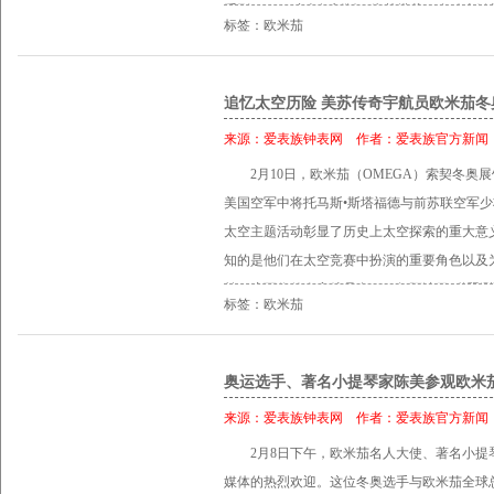
系列Mark II腕表复刻版，为其搭载了自动上链机
100米。
标签：欧米茄
刻度经处理，在极其微弱的光线下依然清晰可
精钢表壳经过磨砂及抛光打磨，呈酒桶形，带
壳上10时位置。表盘上带有三个小表盘：3时位
追忆太空历险 美苏传奇宇航员欧米茄冬
小时计时小表盘和9时位置的小秒针小表盘。
来源：
爱表族钟表网
作者：
爱表族官方新闻
灰色表盘提供有效的保护。覆有Super-Lumi
2月10日，欧米茄（OMEGA）索契冬
表镜内侧，下方的黑色铝环令其格外醒目。黑
美国空军中将托马斯•斯塔福德与前苏联空军少
以Super-LumiNova夜光涂层。 如果欧
太空主题活动彰显了历史上太空探索的重大意
典设计，那么灰色表盘的超霸系列Mark II
知的是他们在太空竞赛中扮演的重要角色以及
秒针和与之搭配的分钟刻度令人眼前一亮。欧米茄
献，这两位传奇宇航员在1975年阿波罗-联
表链以及欧米茄专利可伸缩按压折叠扣。此表
标签：欧米茄
战的结束，极富历史意义。阿波罗-联盟测试
全新超霸系列Mark II腕表相较1969年的最
任务，本次太空主题活动的媒体互动环节就这
纵轮计时装置的3330自动上链同轴机芯。 全新欧
在谈及这一太空项目的重要性时，斯塔福德先生
奥运选手、著名小提琴家陈美参观欧米
达100米。欧米茄为其提供长达4年的售后服务
界展示了，美国和前苏联即便语言不同、度量
来源：
爱表族钟表网
作者：
爱表族官方新闻
这两个伟大国家可以为了完成共同目标而携手合
2月8日下午，欧米茄名人大使、著名小
述了欧米茄与太空探索的长久渊源，他说到：“
媒体的热烈欢迎。这位冬奥选手与欧米茄全球
划中美苏对接任务的价值。”他指出在测试计