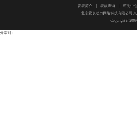
单人有舵雪橇系列赛促成了该计速器的研发。
爱表简介
|
表款查询
|
评测中
雪橇上的应用令其技术得到极为迅速的改善和
北京爱表动力网络科技有限公司 京I
单。在最初阶段，为了保证基本功能，设计人
Copyright @2009-
关重要的无线传输功能。雪橇底盘内的原型设
数据必须直接记录在这台微电脑上。显然，当
分享到：
器――雷达、陀螺仪和加速器――的运作良好。
距离的户外和室内测试。2012年年初便已能
并配以赛后从同步感应数据中获取的图表。 2
部件。经过数月的测试评估，一台经重新设计的样机
各种现场测试。显然，该设备各个功能均已达
撬中获取的实时数据转换为图表显示到电视屏
它的使用将令2014年索契冬奥会的有舵雪橇