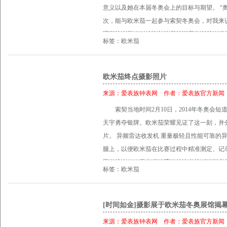
意义以及她在本届冬奥会上的目标与期望。 “
务，这让人们认为登月才是真正非凡的科技壮
次，能与欧米茄一起参与索契冬奥会，对我来
政治和社会意义，影响至今。 在参观欧米茄
需要掐自己一下才能相信我并不是在做梦，这一
斯塔福德先生表达了他对欧米茄的感激之情，
标签：欧米茄
在本届冬奥会中的目标时陈美表示：“我必须
到：“我们对欧米茄为太空探索所做出的贡献深
并不在于和世界上最优秀的运动员们一较高下
锋精神而闻名，曾积极参与过人类历史上众多
事中来，这才是真正的奥林匹克精神，也是奥运
欧米茄终点摄影照片
包括全部六次远征太空的登月任务。太空传奇巴
人大使，是因为我们确信她能体现欧米茄的品
斯塔福德能加入品牌名人大使大家庭，欧米茄
来源：
爱表族钟表网
作者：
爱表族官方新闻
示，“每一届奥运会我们都会邀请欧米茄名人
索契当地时间2月10日，2014年冬奥会短
位名人大使不仅是享誉世界的音乐家，更是本
天宇勇夺银牌。欧米茄荣耀见证了这一刻，并
陈美4岁开始接触小提琴演奏和滑雪，并很快成
片。 异频雷达收发机 重量极轻且性能可靠的
时，陈美就已经完成了世界巡演并已发行了3
腿上，以便欧米茄在比赛过程中精准测定、记
跨界音乐，并不断在这条非同寻常的音乐之路
最终排名。一旦出现选手跨越终点线时冰鞋高
表示：“作为一位音乐家，我在演奏时并不需
标签：欧米茄
将依据异频雷达收发机的记录确定完赛时间与最终排名
更能激发音乐灵感。而参与到滑雪比赛中之后
速度滑冰比赛以冰鞋的冰刀穿过终点线冰面上
时间，又何以构建自己的人生。所有这些经历
旦出现任何争议，则依据欧米茄光感应摄影机
[时间如金]摄影展于欧米茄冬奥展馆揭
天、每一步组成的，这是我对比滑雪与音乐生涯
以在终点拍下2000帧图片 ，计时员靠它来
后，陈美收到了一份来自欧米茄的特别礼物：
来源：
爱表族钟表网
作者：
爱表族官方新闻