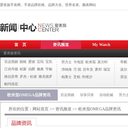
爱表族手表网、手表品牌价格、品牌大全、世界名表、腕表网站
首 页
资讯频道
My Watch
爱表族资讯
百达翡丽
朗格
爱彼
宝珀
宝玑
劳力士
卡地亚
欧米茄
真力时
帝舵
江诗丹顿
积家
伯爵
雅典
宇舶
沛纳海
万 国
百年灵
萧邦
瑞宝
波尔
格拉苏蒂
罗杰・杜彼
雅克德罗
柏莱士
芝柏
尚维沙
雷达
帕玛强尼
欧米茄OMEGA品牌资讯
百达翡丽
珍珠贝母
自动机械
劳力
所在的位置：
网站首页
>>
资讯频道
>> 欧米茄OMEGA品牌资讯