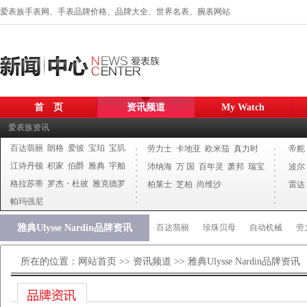
爱表族手表网、手表品牌价格、品牌大全、世界名表、腕表网站
首 页
资讯频道
My Watch
爱表族资讯
百达翡丽
朗格
爱彼
宝珀
宝玑
劳力士
卡地亚
欧米茄
真力时
帝舵
江诗丹顿
积家
伯爵
雅典
宇舶
沛纳海
万 国
百年灵
萧邦
瑞宝
波尔
格拉苏蒂
罗杰・杜彼
雅克德罗
柏莱士
芝柏
尚维沙
雷达
帕玛强尼
雅典Ulysse Nardin品牌资讯
百达翡丽
珍珠贝母
自动机械
劳
所在的位置：
网站首页
>>
资讯频道
>> 雅典Ulysse Nardin品牌资讯