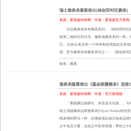
瑞士雅典表最新推出[独创双时区腕表]
来源：
爱表族钟表网
作者：
爱表族官方新闻
沿自雅典表传奇腕表系列，《独创双时区腕表》Dua
校第二地时区和日历，像航海腕表系列一样，
芯。 以前从来没有一个钟表制造商如此完美
望。贵为雅典传奇腕表系列之一，《独创双时
个重要里程碑。第一次推出的时候，腕表可以
标签：雅典
这非凡腕表还选用一个由雅典表厂自主构思、研
备一个同样可以前后调校的双窗口大日期显示
够掌握的高水平制表技术。 通过敢于创新成
雅典表隆重推出《鎏金骐骥腕表》迎接20
不断追求陡峭的路径，但这一切都是值得的。
来源：
爱表族钟表网
作者：
官方新闻稿
读时和调校最简易的腕表，拥有小时和分钟显
「乘骐骥以驰骋兮，来吾道夫先路。」马
时间功能；9点钟位置是24小时制式的「原居
瑞士顶级腕表品牌雅典表(Ulysse Nardin
针运行的情况下，只需轻按10点钟和8点钟位置(+
绳束缚的野马一样，仿佛体现出独立制表品牌
移动，与当地时间同步调整。当然，不能缺少
之中包含力量；自由之中富有情感；野性之中
调校日历功能。 在这项简易操作的背后，有制表