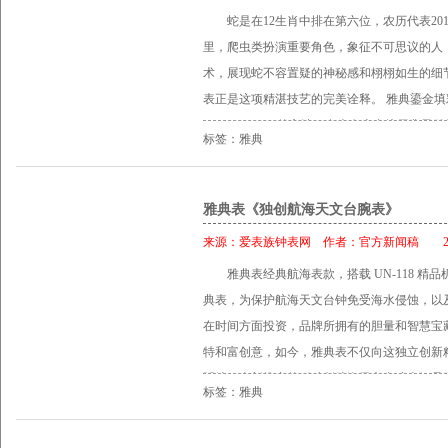
起，抬起手腕自是欣然一笑，表上的显示与预
蛇是在12生肖中排在第六位，农历代表2
平浪静，余晖洒向互相依偎在船头的一对身影
里，爬虫类扮演重要角色，象征不可思议的人
一白的情侣手表――精准计时的《独创航海天
术，展现蛇不容置疑的神秘感和栩栩如生的细
晴，但哪怕是狂风暴雨，也会坚定地守护彼此
表正是这项精湛技艺的完美诠释。 雅典鎏金填
样精准的时计，感应同步的人生。 《独创航
（champlevé）的方法，在表盘上直接用凿
款，搭载UN-118自主研发机芯，配备时针、
标签：雅典
琅，不同金属的氧化物可提炼成不同颜色。表
力储备显示，6点钟位置则是日期显示，可以连
表面冷却后，加以抛光便得以完成，制成品是
校，每枚手表都配有雅典表证书。瑞士COSC
势待发的姿势，为攻击作好准备。它张牙吐舌
雅典表《独创航海天文台腕表》
作测试，而雅典表证书则是针对整只手表，进
色和绿色宝石色调在蛇皮上跳动着。迷惑攻击
来源：
爱表族钟表网
作者：
官方新闻稿
201
的洗礼与考验，才能真正成为精品。正如不会
特质。 Classico鎏金Serpent腕表选用1
折，但只要同心同步，便能让彼此的人生更加
雅典表经典航海表款，搭载 UN-118 精
文台认证 COSC，42小时动力储存。腕表限
航海仪器的经典标志，包括：直径43毫米的
典表，为保护航海天文台钟免受海水侵蚀，以
和稀有珐琅工艺上的领导地位，以及作为当代
表耳确保手表可以紧贴手腕；旋入式表冠，防水
在时间方面投资，品牌所拥有的胆量和智慧宝
内部专家，在业界，雅典表是这门精致艺术的
易掌握。相信你的伴侣，就像相信一枚精准的
特和富创意，如今，雅典表不仅向这独立创新
展示引人注目的创意和精准度。 技术参数 型号：8156
光，请记得时常牵手。 《独创航海天文台手表》 型号
延续。全新推出的《独创航海天文台腕表》是雅
动上链机芯， 瑞士官方天文台认证 (C.O.S.C
标签：雅典
RMB 83,300 型号：1183-126-3/61 参考售价：RM
118 机芯，采用硅和 DIAMonSIL (钻石
秒 表壳：18K玫瑰金，直径40毫米 表镜：
机芯提醒我们传统的制表技术和自信的创造力反
计，蓝宝石水晶玻璃，螺丝固定 表带：鳄鱼皮真