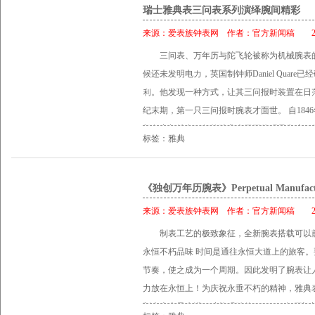
腕表可以缔造永恒。 遗传自 2001 年推出首枚
瑞士雅典表三问表系列演绎腕间精彩
想》，并参照 2007 年《Freak 奇想DIAMonS
来源：
爱表族钟表网
作者：
官方新闻稿
201
合力改良，全新《独创航海天文台腕表》得以面世。腕
三问表、万年历与陀飞轮被称为机械腕表
机芯，首次装配自家生产的 DIAMonSIL 擒纵装
候还未发明电力，英国制钟师Daniel Quar
DIAMonSIL 是一种结合硅和人造钻石层
利。他发现一种方式，让其三问报时装置在日
超轻巧又坚硬，可以消除摩擦力，因此没有需要为
纪末期，第一只三问报时腕表才面世。 自18
是品牌发展基石，也成为雅典表独立发展的关
想象力相结合。每枚雅典表无不体现贯彻这一
针、分针和直驱式小秒针，12 点钟位置设有动
标签：雅典
1983年被Rolf W. Schnyder（罗夫•史耐德
示，可以连续运行60 小时。《独创航海天文
Oechslin（欧克林博士）加盟后，更将天
腕表都附上一张雅典表证书。瑞士COSC 天
呈现出一幅幅美丽惊人的方寸表盘。 雅典表
《独创万年历腕表》Perpetual Manufact
而雅典表证书是针对整只腕表，进一步检测整
表技术的先锋。然而雅典表并不单单满足三问
表》备有 18K 玫瑰金或不锈钢两种材质供
来源：
爱表族钟表网
作者：
官方新闻稿
201
基础上加入精雕细琢的活动人偶，给人以听觉与
括：直径 43 毫米的表壳让读时更清晰；钱
制表工艺的极致象征，全新腕表搭载可以前
代后期推出的San Marcon（圣马可腕表）到2013年Ba
腕；旋入式表冠保证防水达 100 米，橡胶凹
永恒不朽品味 时间是通往永恒大道上的旅客
斯嘉年华），雅典表用精湛的技术向世人彰显
时标，可搭配黑色、蓝色或银色。腕表可以装上
节奏，使之成为一个周期。因此发明了腕表让
横生 表盘上的活动人偶（Jaquemart）会
瑰金或不锈钢链带。 《独创航海天文台腕表》 技术资料 
力放在永恒上！为庆祝永垂不朽的精神，雅典
情节的一部份，为腕表增添了趣味性。时至今
118机芯，13.75 自制设计研发机芯 专利DIA
制表史上最先进、功能强劲的UN-32万年历
使用活动人偶制作三问报时表的制表品牌。 Circus 