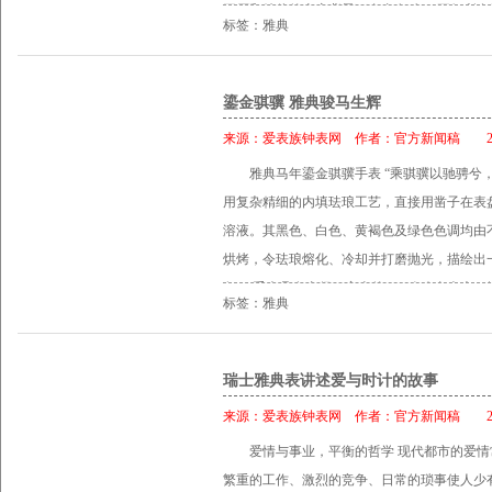
平原和雄伟的山峦背景下自由奔驰。 正如所
机芯的发明是经过多年来努力不懈的研发成果
标签：雅典
栩栩如生地展现马匹的神态，令人过目难忘。
锚型擒纵、擒纵轮和摆碟。震频4Hz 的震荡器也选
琅工艺在表盘上写实地诠释一份真实感。201
度。感谢雅典在十多年前的努力，首创革命性
琅表盘厂──DonzéCadrans。雅典表是现
鎏金骐骥 雅典骏马生辉
加润滑油，其抗磨损能力比其他材质更强。硅
新的《鎏金骐骥腕表》采用复杂精细的内填珐琅工艺
数制表师拥有的特权；透过表背的蓝宝石水晶
来源：
爱表族钟表网
作者：
官方新闻稿
201
表盘上雕刻出需要上色的区域，然后填上珐琅
工。 《独创双时区腕表》极富时代感，同时
雅典马年鎏金骐骥手表 “乘骐骥以驰骋兮
绿色组成的暖色调是从不同的金属氧化物提炼
30米，配以全新设计的42毫米不锈钢或18K
用复杂精细的内填珐琅工艺，直接用凿子在表
动物。表盘再经过高温烘烤令珐琅F化，待珐
玫瑰金链带连折迭表扣。为确保完美读时，黑
溶液。其黑色、白色、黄褐色及绿色色调均由
珐琅工艺大师之手的非凡作品诞生。 腕表选用1
添一份细腻和永恒。无论是在日间工作，或是
烘烤，令珐琅熔化、冷却并打磨抛光，描绘出
米，搭载UN-815自动上链机芯，透过表背
术资料 型号 3346-126-91 机芯 UN-334机芯
象。 手表具有直径40毫米的18K玫瑰金表壳
拥有约42小时动力储存，瑞士官方天文台认证C
摆轮：专利惯性摆轮I8和硅游丝 49 颗宝石 动力
标签：雅典
带，并辅之以玫瑰金针扣。同时，还搭载经瑞士官
情，正如人需要为生活拼搏，《鎏金骐骥》是
芯 功能 九点钟位置第二时区专利时针快调装置
上链机芯，拥有约42小时动力储存，可透过
与自律得以平衡的象征，像雅典表的自主能力
双窗口大日期显示、日历前后调校 超大小秒针显
瑞士雅典表讲述爱与时计的故事
资料 型号8156-111-CHEV_V518K玫瑰金材
表盘 内填珐琅表盘，骏马图案 表冠 防水表冠 尺
文台认证 (C.O.S.C.) 动力储存约42 小时
来源：
爱表族钟表网
作者：
官方新闻稿
201
40毫米 表盘内填珐琅表盘，骏马图案 表冠防水
爱情与事业，平衡的哲学 现代都市的爱
水晶玻璃 表背透视表背设计，蓝宝石水晶玻璃
繁重的工作、激烈的竞争、日常的琐事使人少