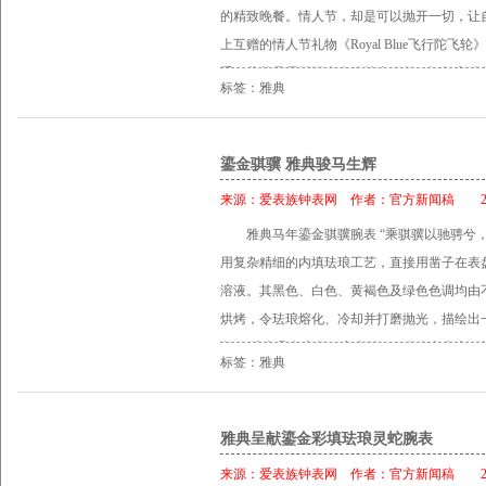
玫瑰金针扣
的精致晚餐。情人节，却是可以抛开一切，让
上互赠的情人节礼物《Royal Blue飞行陀飞轮》
手，共赴只属于两个人的烛光晚餐。酒杯交错
标签：雅典
面庞。成就了平衡之美的两枚时计似在提醒：
活的真谛。指针转动，时间流逝，情人节的夜
《Royal Blue飞行陀飞轮》和《Royal R
鎏金骐骥 雅典骏马生辉
与桥板，搭配隐形上链机制，创新设计别具一
来源：
爱表族钟表网
作者：
官方新闻稿
201
在基板之上进行自转，更显现出极致的平衡美
雅典马年鎏金骐骥腕表 “乘骐骥以驰骋兮
飞行陀飞轮有别于一般陀飞轮以桥板固定机械
用复杂精细的内填珐琅工艺，直接用凿子在表
在运转稳定度上更加难以掌控，雅典表著名制
溶液。其黑色、白色、黄褐色及绿色色调均由
题，使其达到完美平衡的效果，成功为钟表技
烘烤，令珐琅熔化、冷却并打磨抛光，描绘出
针、及陀飞轮以直线排列于表盘之上，环环相
象。 腕表具有直径40毫米的18K玫瑰金表壳
力。男士佩戴《Royal Blue飞行陀飞轮》
标签：雅典
带，并辅之以玫瑰金针扣。同时，还搭载经瑞士官
士佩戴《Royal Ruby飞行陀飞轮》，鲜艳的红宝
上链机芯，拥有约42小时动力储存，可透过
飞行陀飞轮》 型号799-90BAG 参考售价：RMB 2,
雅典呈献鎏金彩填珐琅灵蛇腕表
型号 799-88 参考售价：RMB 2,655,90
自己冲动一回的借口。收拾好行囊，买两张船
来源：
爱表族钟表网
作者：
官方新闻稿
201