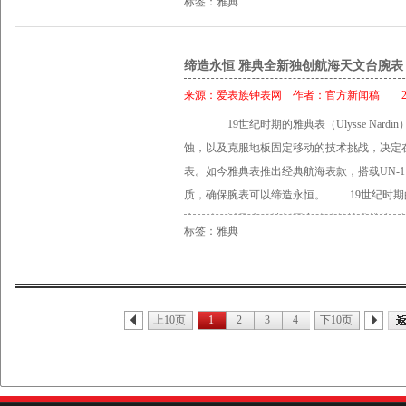
轮 I 10和硅游丝 50颗宝石 动力储存:约60小
标签：雅典
永远自然地配合时间的不断改变。表盘特意印有
问报时表） 雅典表制表师在42mm直径的表盘
天文台认证 C.O.S.C，12点钟位置显示动力
表像征着永恒。 万年历是一个非常复杂的机械
猴子、耍球的小丑、可爱的大熊、优雅的芭蕾
显示 日期前后快速调校装置 表壳:18K玫瑰金
天，还会辨别2月有28天，以及在每四年一次的
缔造永恒 雅典全新独创航海天文台腕表
雅典表精雕师的手中被赋予生命，活灵活现地
痕 直径:43 毫米 防水:100 米 表面：防眩
表拥有1,461天的机械记忆。《独创万年历腕表
动三问功能，他们演绎着不同的动作。霎时间
来源：
爱表族钟表网
作者：
官方新闻稿
201
石水晶玻璃 表带 真皮表带、18K玫瑰金或钛金
因为在阳历上2100年本应为闰年，但却没有2
起。 【报时】调皮的小猴子会伸出它的手掌干
玫瑰金或不锈钢链带
19世纪时期的雅典表（Ulysse Nar
除此之外，只需轻松地沿顺时针或逆时针方向
老虎挥动着鞭子； 【报分】随着驯兽师的动作
蚀，以及克服地板固定移动的技术挑战，决定
期及星期四个窗口。此精湛腕表搭载的UN-3
程，站在优美芭蕾舞者身旁的大熊则是低头鞠
表。如今雅典表推出经典航海表款，搭载UN-
钟和8点钟位置的(+)(-)键，时针可以迅速
的喜爱。 Forgerons Minute Repeat
质，确保腕表可以缔造永恒。 19世纪时期
变更线时，年份、月份、双窗口大日期及星期
雕刻，细致至人体肌肉曲线、衣物皱折、脸部
水侵蚀，以及克服地板固定移动的技术挑战，
至复杂机械腕表的最高境界；而红色GMT箭头
工艺再次令人叹为观止。 【报时】左方的铁人
标签：雅典
量和智慧宝藏延续了几百年。雅典表的作品向
精湛的腕表极品，必须配衬最华丽的龙袍。秉承
铁人极有默契地同时举起手上的锤子，上演一
向这独立创新精神致敬，还自豪地庆祝不朽传
彷如一片深不见底的白色海洋。镂空时、分针
起锤子开始敲击。 悦耳响铃 相较一般的腕表
文台腕表》是雅典表航海系列的最新成员，搭载UN
美的可读性，又能突显其永恒不朽的珍贵价值；
发条盒、调节器、刻尺、报时阶梯轮、音锤和
(钻石硅晶体) 为材质，完全由雅典表厂自制
上。表壳直径43毫米，每只腕表9点钟位置皆
上10页
1
2
3
4
下10页
真正的挑战在于控制乐声的音质。透过音锤敲
自信的创造力反映了雅典表的意识形态 就是确
铂金表款各限量250枚。 技术数据 型号329-10，3
表便会奏出乐声。 调校完美的问表音色是个
年推出首枚搭载硅质擒纵装置的标志表款《Freak奇
力储存约48 小时 上链方式自动上链机芯，荣获瑞士
大师独立调校。 每次调校音色，都要先从弦
DIAMonSIL》制成，再经过雅典表与Siga
年历功能，单一表冠调校所有功能； 中央位
为只有对装嵌完成的腕表进行测试，才能得到