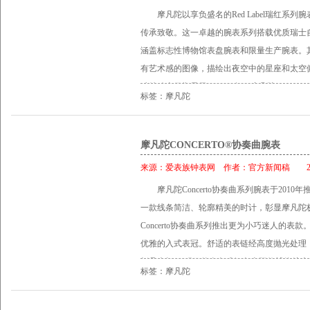
纹表盘，风格简洁干练，银色镂空指针、纤薄
锐系列情侣对表 摩凡陀Seiro思锐系列带来
彰显简约之美。 产品资料： 机芯： 精准瑞士
小时刻度指示不同时区的时间。表盘配备银色
摩凡陀以享负盛名的Red Label瑞红系
圆形26.5毫米表壳配备优雅的嵌入式表冠。
面太阳圆点搭配出强烈的视觉呈现。 产品资料
择。黑色Museum®博物馆表盘，配衬优雅的
配同色调蓝色外圈，饰以银色标志性凹面圆点及
12时位置饰有摩凡陀标志性凹面太阳圆点。 全新Ca
传承致敬。这一卓越的腕表系列搭载优质瑞士
央链节相连接，配隐密式折叠表扣。 醒目的金
芯。 表盘： 蓝色太阳纹表盘设有11个银色柱
身更贴和手腕。抛光和拉丝相间的精钢链节式
锈钢；蓝宝石水晶玻璃表镜；防水深度达30米
皮表带款式，外侧为同色缝线，内侧为红色缝
涵盖标志性博物馆表盘腕表和限量生产腕表。
置饰有摩凡陀标志性金色凹面太阳圆点，搭配
以摩凡陀标志性凹面太阳圆点。 表壳： 抛光
情网，网着你，网住他，无论身在何处，都如近
经典舌扣。 尺寸： 男款（40毫米） 女款（28毫米）
链节式表链款式，哑光/抛光处理的链节交替分布，
有艺术感的图像，描绘出夜空中的星座和太空
全新小巧的摩凡陀Concerto协奏曲腕表，
表镜；防水深度达30米。 表带： 三排链节
芯：精准瑞士石英机芯。 表盘：黑色博物馆表
红Calendomatic 世界时腕表设计别具特色
独特动态日期显示。 2013年，摩凡陀Red La
英机芯，防水深度达30米。 机芯： 精密瑞士
交替分布，折叠式表扣。 尺寸： 男款（40毫米）
太阳圆点设计，配衬银色皇太子指针。 表壳
标签：摩凡陀
眼人士的理想选择。 机芯： 机械自动上链ETA机
Calendomatic腕表，配有皮带和表链款式
盘，饰以标志性金色凹面太阳圆点；皇太子指
机芯：精密瑞士石英机芯。 表盘：黑色太阳纹
有26颗美钻，共计0.126克拉。蓝宝石水晶表镜
中央为标有世界各地城市名称的旋转圆盘，24
1946年带有全日历显示的初版Calendomatic腕表
18K镀金精纯不锈钢；嵌入式表冠，防刮伤蓝
镂空指针，12时位置饰以摩凡陀标志性凹面太
相间的精纯不锈钢链节式表链，搭配折叠表扣。
标志性凹面太阳圆点，银色镂空皇太子时针/
心精纯不锈钢打造而成。其圆形抛光42毫米
表链： 三排式表链设计，18K镀金精纯不锈钢
摩凡陀CONCERTO®协奏曲腕表
防刮伤蓝宝石水晶玻璃表镜；防水深度达30米
米） 型号：男款 0606382 女款 060638
红色刻字。 表壳： 抛光精纯不锈钢表壳；防
水晶玻璃可以一睹精致、优美的自动机芯。在
（26.5毫米）
或哑光打磨处理的链节交替分布，折叠式表扣。
验的，才是真爱，能历久弥新的，才是永恒，
来源：
爱表族钟表网
作者：
官方新闻稿
201
防水深度达30米。 表带： 哑光黑色小牛皮
独具一格的哑光黑色表盘中央为标有世界各地
0606690 摩凡陀瑞红系列情侣对表 摩凡陀
在一起，互相配合，互相映衬，彰显最纯粹的
摩凡陀Concerto协奏曲系列腕表于20
经典精纯不锈钢舌扣。 表链： 运动型哑光/
度指示不同时区的时间。表盘配备银色镂空皇
型纯粹尺寸上的改变，而力求在细节上寻求共
18K镀金不锈钢表壳搭配经典黑色博物馆表盘
一款线条简洁、轮廓精美的时计，彰显摩凡陀极
按钮式折叠表扣。 规格： 男款（42毫米） 摩凡陀
置饰有摩凡陀标志性凹面太阳圆点。 全新Calen
覆。男款腕表是摩凡陀瑞红博物馆Calendoma
产品资料： 机芯：精准瑞士石英机芯。 表盘
Concerto协奏曲系列推出更为小巧迷人的表款
代外观和触感的精纯不锈钢表壳彰显出前卫的设计
款式，外侧为同色缝线，内侧为红色缝线，配
按钮式折叠表扣，现代感十足；纯黑表盘搭配
圆点及皇太子指针。 表壳：18K镀金不锈钢；
优雅的入式表冠。舒适的表链经高度抛光处理
款腕表，超凡脱俗：超薄、舒适的表壳和纤细
表链款式，哑光/抛光处理的链节交替分布，配有按钮
色刻字独特醒目；独创的旋转日期显示圆环更
米。 表带：黑色细粒状皮质表带。 尺寸：男款（
折叠表扣。 醒目的金色或银色太阳纹博物馆表
现代感十足的腕表以最简洁的装饰带来最强烈的视
Calendomatic 世界时腕表设计别具特色，
镜，6时位的日期显示窗口清晰可见；而透过
标签：摩凡陀
款0606180 女款0606088 摩凡陀瑞红系列
性金色或银色凹面太阳圆点，搭配皇太子指针
实心精纯不锈钢打造，配有灵活的三排链节式
人士的理想选择。 机芯： 机械自动上链ETA机芯
致瑞士自动机芯，以及红色“M”字样的自动盘
表，不再是同款造型纯粹尺寸上的改变，而力
摩凡陀Concerto协奏曲腕表，细节丰富精
布，搭配隐藏式折叠表扣。 散发着彩虹光彩
央为标有世界各地城市名称的旋转圆盘，24小
博物馆自动镶钻腕表则是一款现代主义的代表作
的概念进行创意颠覆。男款腕表是摩凡陀瑞红博物馆C