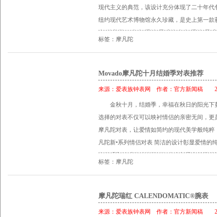
色小牛皮表带，外侧为同色缝线，内侧为红色缝
藏式折叠表扣。 瑞红CALENDOMATI
现代主义的典范，该设计充分体现了二十年代包
发着神秘魅力的全新Cerena™赛蕾娜腕表，
动型哑光/抛光精纯不锈钢表链，三排式链节设
成。其圆形抛光42毫米表壳配有延长式表耳
纽约现代艺术博物馆永久珍藏，是史上第一款
米。 机芯： 精密瑞士石英机芯。 表盘： 黑
（42毫米） 摩凡陀经典圆点 MOVADO DOT
致、优美的自动机芯。在防反射蓝宝石水晶玻
表”的美誉。 内森•乔治•霍威特 内森•乔治•霍威特(Nat
性平面太阳圆点，6时位置设圆形日期显示窗；饰以
新MOVADO DOT经典圆点系列腕表。以圆
标签：摩凡陀
表盘中央为标有世界各地城市名称的旋转圆盘，
是作家、艺术家，又是世界级的工业设计大师
色镂空指针。 白色款：白色表盘，12时位置
凡陀五十年代古董表，集怀旧情怀与优雅气质
间。表盘配备银色镂空皇太子时针、分针，设
成自己的设计观念，专注于最基本的以及功能性
圆形日期显示窗，饰以10颗美钻时标(0.065
滑圆形表壳由精纯不锈钢打造，白色珍珠母贝
凹面太阳圆点。哑光黑色小牛皮表带，外侧为
的创意创作出了一款全无任何装饰的表盘，仅
Movado摩凡陀十月结婚季对表推荐
针。 表壳： 光滑黑色陶瓷/黑色PVD涂层精
表链柔软而又贴合手腕，防刮伤蓝宝石水晶表镜
不锈钢舌扣。 产品资料（男款）： 机芯：机械自动
按数字顺序排列的，我们只知道时间是地球沿
颗美钻(0.504克拉)；防刮伤蓝宝石水晶玻璃表
来源：
爱表族钟表网
作者：
官方新闻稿
201
镀金精纯不锈钢表壳款式可供选择。 机芯： 精
黑色表盘，中央为标有世界各地城市名称的旋转
种理论，霍威特简化表盘，排除表盘上的数字
式链节设计，黑色陶瓷配搭黑色PVD涂层精
博物馆表盘，12时位置饰有银色标志性凹面
金秋十月，结婚季，幸福在秋日的阳光下
置饰有银色标志性凹面太阳圆点，银色镂空皇
的金色圆点和暗示地球运动的指针，完美地诠
钢链节，折叠式表扣。 尺寸： 女款（36毫米） 摩
太阳纹博物馆表盘，12时位置饰有金色标志
选择的对表不仅可以映衬情侣的亲密无间，更
度环，精致红色刻字。 表壳：抛光精纯不锈
运转的位置，而一贯采用的背景黑色就成为茫
这个圣诞，让腕上的瑞红为节日氛围增添色彩！摩凡
表壳： 抛光精纯不锈钢表壳；或18K镀金精
摩凡陀对表，让爱情如简约的现代美学般纯粹
玻璃表镜；防水深度达30米。 表带：哑光黑
20年代包豪斯设计学派的精髓：朴素，雅致、实
列腕表向品牌的悠久历史和优秀的制表工艺传
防水深度30米。 表链： 精纯不锈钢编织表链，
凡陀新•系列情侣对表 简洁的设计彰显爱情的
红色缝线，经典精纯不锈钢舌扣。 规格：男款（42
珍藏表 如今，摩凡陀腕表为世界各地著名的
瑞士自动机芯，饰有标志性红色刻字。2013年，摩
米） 摩凡陀CONCERTO®协奏曲腕表 在
代外观和触感的精纯不锈钢表壳彰显出前卫的
（女款）： 机芯：精密瑞士石英机芯。 表盘
钟表史上被誉为最简洁的纯净设计。作为注册
特的男款Calendomatic腕表，配有皮带和
标签：摩凡陀
是摩凡陀Museum®博物馆腕表。这款腕表由
计营造出宽大表盘的视觉效果。现代感十足的
面太阳圆点，6时位置设圆形日期显示窗；饰以10
盘已演变成一系列风格别致的腕表，且成为摩
感源自1946年带有全日历显示的初版Calendomati
（Nathan George Horwitt）于1947
冲击。 摩凡陀 TC新•系列腕表以实心精纯不
空指针。 表壳：光滑黑色陶瓷/黑色PVD涂
经典系列腕表 摩凡陀全新博物馆经典系列腕
采用实心精纯不锈钢打造而成。其圆形抛光4
一个圆点，象征正午的太阳，无数字表盘在钟
经抛光和哑光打磨的链节交替分布，搭配隐藏
璃表镜；防水深度达30米。 表链：三排雕刻
摩凡陀瑞红 CALENDOMATIC®腕表
设计之中，颇具新意又不失怀旧情怀。深蓝色
蓝宝石水晶玻璃可以一睹精致、优美的自动机
陀Concerto协奏曲系列腕表，线条简洁、
米，搭配颇具冲击力的蓝色太阳纹表盘，女款
精纯不锈钢链节；折叠式表扣。 尺寸：女款（36毫米
圈，饰以银色皇太子指针及标志性凹面圆点，
来源：
爱表族钟表网
作者：
官方新闻稿
201
护下，独具一格的哑光黑色表盘中央为标有世
学。2013年，摩凡陀女款Concerto协奏