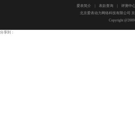
誉。 今天，摩凡陀腕表已成为世界各地多家
爱表简介
|
表款查询
|
评测中
目：玫瑰金色代表白天，灰色代表夜间。第二
为品牌独一无二的设计元素。
北京爱表动力网络科技有限公司 京I
头。表盘12时位置饰有玫瑰金色标志性凹面
Copyright @2009-
玫瑰金色时针和分针带有白色夜光功能，3时位
表带以及高性能不锈钢折叠表扣，防水深度均达
分享到：
芯 表盘： 灰色圆形磨砂表盘搭配灰色反射圆
色标志性凹面太阳圆点；玫瑰金色时针/分针/
金色秒针，镶贴抛光/刻面玫瑰金色时标；灰色/
期显示窗。 表壳： 磨砂/抛光黑色PVD涂层
色PVD涂层单向旋转表圈印有白色的世界城
水深度50米。 表带： 黑色打孔小牛皮表带，
格： 男款（42毫米）