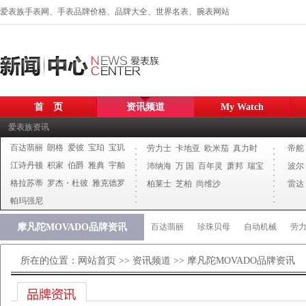
爱表族手表网、手表品牌价格、品牌大全、世界名表、腕表网站
首 页
资讯频道
My Watch
爱表族资讯
百达翡丽
朗格
爱彼
宝珀
宝玑
劳力士
卡地亚
欧米茄
真力时
帝舵
江诗丹顿
积家
伯爵
雅典
宇舶
沛纳海
万 国
百年灵
萧邦
瑞宝
波尔
格拉苏蒂
罗杰・杜彼
雅克德罗
柏莱士
芝柏
尚维沙
雷达
帕玛强尼
摩凡陀MOVADO品牌资讯
百达翡丽
珍珠贝母
自动机械
劳
所在的位置：
网站首页
>>
资讯频道
>> 摩凡陀MOVADO品牌资讯