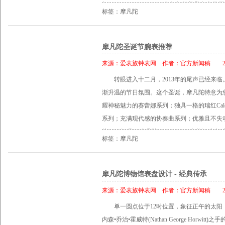
红 CALENDOMATIC®腕表 凭借着带有全日历显示
太阳纹表盘设有11个银色柱形时标；搭配银色
标签：摩凡陀
摩凡陀开创了自动钟表史的新时代。这款产品
凹面太阳圆点。 表壳：抛光实心精纯不锈钢
收藏家引以为豪。2013年，摩凡陀Red Label瑞
达30米。 表带：三排链节式表链设计，经抛
腕表，配有皮带和表链款式，具备24小时世界时
摩凡陀圣诞节腕表推荐
式表、扣。 尺寸：男款（40毫米） 型号：060
初版Calendomatic腕表。 新款世界时Calen
士石英机芯。 表盘：白色珍珠母贝表盘，饰有
来源：
爱表族钟表网
作者：
官方新闻稿
201
其圆形抛光42毫米表壳配有延长式表耳，透
银色镂空指针，12时位置饰以摩凡陀标志性凹
转眼进入十二月，2013年的尾声已经来
优美的自动机芯。在防反射蓝宝石水晶玻璃表
钢；防刮伤蓝宝石水晶玻璃表镜；防水深度达3
渐升温的节日氛围。这个圣诞，摩凡陀特意为
中央为标有世界各地城市名称的旋转圆盘，周
抛光或哑光打磨处理的链节交替分布，折叠式表，
耀神秘魅力的赛蕾娜系列；独具一格的瑞红Calen
表盘配备银色镂空皇太子时针、分针，设中央
号：0606691 瑞红系列搭配赛蕾娜系列 一
系列；充满现代感的协奏曲系列；优雅且不失动
太阳圆点。 全新Calendomatic腕表提供
性，也会有一条条有力的情感纽带将他们联系在一
接2014年吧！ 摩凡陀 CERENA™赛蕾娜
内侧为红色缝线，配有精纯不锈钢舌扣；另备
世界时腕表与黑色赛蕾娜腕表的相遇，各自炫
标签：摩凡陀
Cerena™赛蕾娜系列，以柔美造型轮廓捕捉
的链节交替分布，配有按钮式折叠表扣。 Red Labe
学紧密相连，成为别具一格的都市情侣。 
不锈钢搭配陶瓷打造，12时位置标志性太阳
别具特色，防水深度达30米，是全球旅行者和
列，以柔美造型轮廓捕捉摩凡陀的现代设计美
的致敬。 2013年，引领时尚潮流的Ceren
摩凡陀博物馆表盘设计 - 经典传承
自动上链ETA机芯2893-3。 表盘： 哑光
雅；别具特色的瑞红CALENDOMATIC世
圈双排镶钻款。黑色款以光滑黑色陶瓷及黑色
转圆盘，24小时全球时间显示；12时位置饰
来源：
爱表族钟表网
作者：
官方新闻稿
201
理想选择。 黑色款赛蕾娜腕表以光滑黑色陶瓷
则采用优雅光滑的白色陶瓷打造，与精纯不锈
太子时针/分针和中央秒针；蚀刻分钟刻度环，
36毫米超大表壳搭配三指针表盘，12时位置
单一圆点位于12时位置，象征正午的太阳
配三指针表盘，12时位置饰有标志性平面太阳
钢表壳；防刮伤、防反射平面蓝宝石水晶玻璃表
日期显示窗，10颗璀璨美钻时标耀眼夺目。
内森•乔治•霍威特(Nathan George Horw
璀璨美钻时标耀眼夺目。雕刻外观的混合材质