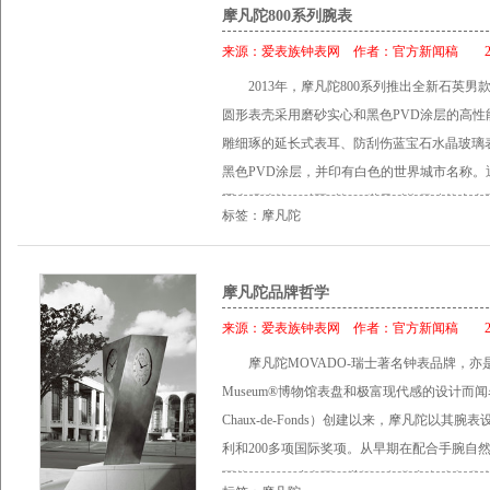
水深度达30米。 机芯： 精密瑞士石英机芯。
代外观增添一抹温暖色调，直径达30毫米的表壳
摩凡陀800系列腕表
志性凹面太阳圆点，银色镂空皇太子时针/分
念，简洁的圆形表壳缀以78颗闪耀美钻，黑
式表链、高抛光的按钮式折叠表扣，现代感十
志性银色或金色凹面太阳圆点；或金色太阳纹
针，搭配9颗璀璨美钻时标以及3时和9时位置
色刻字。 表壳： 抛光精纯不锈钢表壳；防刮
来源：
爱表族钟表网
作者：
官方新闻稿
201
表链搭配蝴蝶式表扣，温柔婉约和简洁稳重的
子指针；精致的红色刻字独特醒目；独创的旋
圆点；皇太子指针，低调内敛的分钟刻度环。 
志性凹面太阳圆点。 男款腕表表壳直径达40
水深度达30米。 表带： 哑光黑色小牛皮表
映衬，就如两个亲密无间的恋人，独特个性的
面蓝宝石水晶表镜，6时位的日期显示窗口清
2013年，摩凡陀800系列推出全新石英男
钢；嵌入式表冠，防刮伤蓝宝石水晶玻璃表镜，
太阳纹表盘有深蓝色和黑色可供选择。银色镂
典精纯不锈钢舌扣。 表链： 运动型哑光/抛
紧联系在一起。 产品资料（男款）： 机芯： ETA c
则可以欣赏其精致瑞士自动机芯，以及红色“M
圆形表壳采用磨砂实心和黑色PVD涂层的高
设计，实心精纯不锈钢链节；或双色精纯不锈
凡陀标志性凹面太阳圆点搭配出强烈的视觉呈现。
钮式折叠表扣。 规格： 男款（42毫米）
钻，39小时动力储存；特别设计的红“M”形自动
遗。而女款瑞红博物馆自动镶钻腕表则是一款现
雕细琢的延长式表耳、防刮伤蓝宝石水晶玻璃
蝴蝶式折叠表扣。 规格： 女款（26.5毫米）
表，以全新方式探索简洁设计之美，防水深度达
型表盘，带旋转圆环日期显示；6时位置设有
经典 的设计理念，简洁的圆形表壳缀以78颗
黑色PVD涂层，并印有白色的世界城市名称。
表盘： 白色珍珠母贝表盘，饰有9颗美钻时标
12时位置为经典的凹面太阳圆点设计；红色刻
字，精纯不锈钢表链搭配蝴蝶式表扣，温柔婉
置来跟踪第二时区时间。世界时指示功能由表
表盘设有11个银色柱形时标；男女表款均搭配
标签：摩凡陀
损蓝宝石水晶表镜。蓝宝石水晶表后盖。防水深
互相配合、互相映衬，就如两个亲密无间的恋
表盘，配以带白色分钟时标的反射圆环。24
志性凹面太阳圆点。 表壳： 抛光实心精纯不
搭配7排高抛光链节；按钮式折叠表扣。 尺寸： 男
气场，将他们紧紧联系在一起。 产品资料（男款）： 机
灰色代表夜间。第二时区指针为玫瑰金色，搭
深度达30米。 表链： 三排链节式表链设计
资料（女款）： 机芯：镶有25颗宝石的ETA2
链机械机芯；25钻，39小时动力储存；特别设
瑰金色标志性凹面太阳圆点；镶贴玫瑰金色刻
摩凡陀品牌哲学
折叠式表扣。 规格： 女款（30毫米） 男款（
盘，带有Movado红色的 “M”形标志。 表
Museum®博物馆珍藏型表盘，带旋转圆环日
白色夜光功能，3时位置设日期显示。 配备黑
的生活方式各有不同，情人间无时无刻的陪伴
来源：
爱表族钟表网
作者：
官方新闻稿
201
置为经典的凹面太阳圆点设计，红色刻字。 表
口；银色皇太子指针；12时位置为经典的凹面
叠表扣，防水深度达50米。 机芯： 精密瑞士
却可以通过腕表这一个特殊的信物来永恒留住
摩凡陀MOVADO-瑞士著名钟表品牌，
(（0.431克拉），平面抗刮伤蓝宝石水晶表镜
不锈钢表壳。平面抗磨损蓝宝石水晶表镜。蓝宝
盘搭配灰色反射圆圈和白色分钟时标；12时
备一对腕表作为圣诞礼物吧：今后无论身在何
Museum®博物馆表盘和极富现代感的设计而闻
纯不锈钢砖条型表链，搭配按钮式蝴蝶型表扣。
带：精纯不锈钢表带，搭配7排高抛光链节；按
玫瑰金色时针/分针/第二时区时针，带有白色
男士协奏曲自动腕表，摩登优雅中又不失男性
Chaux-de-Fonds）创建以来，摩凡陀以其
0606289 摩凡陀Serio思锐系列情侣对表 摩
米） 型号：0606284 产品资料（女款）： 机
面玫瑰金色时标；灰色/玫瑰金色24小时时区环
备了嵌入式表冠，标志性的Museum®博物
利和200多项国际奖项。从早期在配合手腕自
表，将是情人们的明智选择。黑色Museum
芯，经过特别设计的自动盘，带有Movado红色
抛光黑色PVD涂层和实心高性能不锈钢，配延
间的时标、银色调的指针，6时位置设有日期显
面的Polyplan腕表至20世纪50年代由自动盘驱
尚超薄的表壳设计，令表身更贴和手腕。抛光
盘，皇太子指针，12时位置为经典的凹面太阳
印有白色的世界城市名称；防刮伤蓝宝石水晶玻