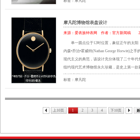
标签：摩凡陀
设计。女士协奏曲腕表则凭借柔美优雅的设计于
感，永恒的设计，使摩凡陀时计享誉全球。 在M
扣，就如一张无法逃脱的情网，网着你，网住
钢表壳，表圈镶78颗美钻(（0.431克拉）
打孔小牛皮表带，搭配高性能精纯不锈钢折叠表
释了女性典雅灵动的气质。 摩凡陀协奏曲系
Museum®博物馆腕表，它那传奇的表盘至
漫相依。 产品资料： 机芯：精准瑞士石英机芯
水深度达30米。 表链：精纯不锈钢砖条型表
旧与传奇性表盘设计为一体，凸显了尊贵的独特
看不到任何数字，单一圆点位于12时位置，
为经典的银色标志性凹面太阳圆点设计，配衬
（26毫米） 型号：0606289
摩凡陀博物馆表盘设计
优质瑞士自动机芯。 表盘： 三指针黑色Mus
艺术家内森•乔治•霍威特先生于1947年设计
壳；女表表壳左右两侧镶有26颗美钻，共计0.1
来源：
爱表族钟表网
作者：
官方新闻稿
201
刻度环, 深浅相间的时标，12时位为经典的
计，霍威特设计的表盘于1960年被选为纽约
30米。 表链：抛光和拉丝相间的精纯不锈钢链
针；6时位设有日期显示。 表壳： 精纯不锈
单一圆点位于12时位置，象征正午的太阳
获此殊荣的第一个表盘。今天，Movado腕
款（38毫米） 女款（26毫米） 型号： 男款 0606
表镜，防水深度达30米。 表链： 抛光相间拉
内森•乔治•霍威特(Nathan George Horw
性表盘也从各种著名钟表中脱颖而出。 一直以
系列情侣对表 摩凡陀博物馆经典系列对表，
寸： 男士（40毫米） 型号： 0606542 产
现代主义的典范，该设计充分体现了二十年代包
年，摩凡陀就特别邀请到波普艺术大师安迪•沃霍尔(
馆表盘饰以银色标志性凹面太阳圆点及黑色外
芯。 表盘： 白色珍珠母贝Museum®博物馆表
纽约现代艺术博物馆永久珍藏，是史上第一款
量版腕表，此举标志着摩凡陀“艺术家系列”腕
间爱情的历久弥新。 产品资料： 机芯：精准
置为经典的镀铑凹面太阳圆点设计，配衬银色皇
表”的美誉。 1947_horwitt Nathan George
二十世纪最具影响力的艺术大师延续摩凡陀“艺
搭配黑色外圈，饰以银色标志性凹面圆点及皇
标签：摩凡陀
表圈镶嵌36颗美钻(0.36克拉)；嵌入式表冠
物馆珍藏表(Movado Museum ® Watch)诞生了。
如此。由著名建筑师菲利普•强森(Philip Jo
钢；蓝宝石水晶玻璃表镜；防水深度达30米。
米。 表链： 抛光不锈钢表链，搭配蝴蝶式表扣。
Horwitt)通过对时间的独特诠释：“我们不
间雕塑，以及由摩凡陀特别设立的、表彰及支
叠式表扣。 尺寸： 男款（40毫米） 女款（28毫米）
0606421 摩凡陀800系列腕表 2013年，
时间是地球沿着其轨道围绕太阳运转的位置”
传奇(Future Legend)奖项，皆象征了摩凡
载世界时机芯。42毫米圆形表壳采用磨砂实心
设计成只有象征正午太阳位置的金色圆点和暗
的意为“永动不息”，公司在1905年就选用了
上10页
1
2
3
4
下10页
其表面经抛光处理。精雕细琢的延长式表耳、
时间就是地球沿着其轨道围绕太阳运转的位置
择。今天，在颂扬其传奇性的Museum®博
冠。单向旋转表圈涂有黑色PVD涂层，并印
宙的一种象征，可谓时间艺术的经典之作，充
断创造融合优秀瑞士工艺与独特设计感的高品
所需城市定位到12时位置来跟踪第二时区时间
的精髓，并于1960年被纽约现代艺术博物馆永
间雕塑
用优雅冷灰色圆形磨砂表盘，配以带白色分钟