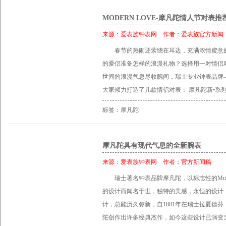
MODERN LOVE-摩凡陀情人节对表推
来源：
爱表族钟表网
作者：
爱表族官方新闻
春节的热闹还萦绕在耳边，充满浓情蜜意
的爱侣准备怎样的浪漫礼物？选择用一对情侣
世间的浪漫气息尽收腕间，瑞士专业钟表品牌―
大家倾力打造了几款情侣对表： 摩凡陀新•系列
超现代外观和触感的精纯不锈钢表壳彰显出前
标签：摩凡陀
圈设计营造出宽大表盘的视觉效果。现代感十
的视觉冲击，以纯粹的爱情迎接幸福的未来。
不锈钢打造，配有灵活的三排链节式表链，经
摩凡陀具有现代气息的全新腕表
隐藏式折叠表扣。男款腕表表壳直径达40毫米
来源：
爱表族钟表网
作者：
官方新闻稿
砂太阳纹表盘，银色镂空指针、纤薄柱形时标
瑞士著名钟表品牌摩凡陀，以标志性的Mu
点搭配出强烈的视觉呈现。散发着彩虹光 彩
的设计而闻名于世，独特的美感，永恒的设计
代外观增添一抹温暖色调，直径达30毫米的表壳
计，总能历久弥新，自1881年在瑞士拉夏德芬（La 
针，搭配9颗璀璨美钻时标以 及3时和9时位置
陀创作出许多经典杰作，如今这些设计已演变
标志性凹面太阳圆点。 产品资料（男款）： 