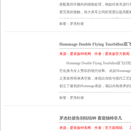
传统工艺的相遇 Hommage Chronograph计时秒
使这些腕表更具有鲜明特色。客户们可以依照
搭配着些许额外的细致处理，例如对表耳进行
Dubuis罗杰杜彼时计的表盘装饰经常采用细
有相似的Guilloché镌刻饰纹表盘。Guillo
例如深浓的红宝石，强烈的蓝色、粉红色或黄色
更完美的接触，加大表耳之间的宽度以提高配
腕表添增个性与深度。玫瑰金或白金表款搭配
在于塑造出精美的重复图案，经常被视为是高级
Dubuis罗杰杜彼的宝石专家以非常严格的切
产生和谐的对比――从中央的白色圆圈向外辐
秒针定时器，其银色和碳灰色底色精致搭配着
Dubuis罗杰杜彼的期望，便是提供他们具有
标签：罗杰杜彼
颗宝石，使得每一枚时计更为超凡出众、一枝
搭配着白色数字；随后是白色的分刻环圈，搭
圈则搭配着白金或玫瑰金镶贴的5分钟刻度以
工艺技术和对细节的悉心关注，而这也正是Roger
有当它们被摆置在最有利、最能彰显其优点的方位
的阶梯状下沉表圈――这些组合彰显了无穷的
玫瑰金腕表在表圈镶嵌了具有F-G或Top Wesse
在。这些表盘的制作相当复杂， 要求极为精确
Haute Joaillerie高级珠宝腕表展现出Roge
特殊部位更为显著：位于12点钟位置、双倍
Hommage Double Flying Tourb
式切割钻石，散发着璀璨风华。
此饰纹图案完全镌刻完成，全然散发着精湛技术与美学
用了三种主要的传统手工镶嵌技术：长角阶梯
边，搭配白色数字格，显得十分清晰突出；弓
来源：
爱表族钟表网
作者：
爱表族官方新闻
杰杜彼严守着为传统带入现代风格的惯例，并
制成的底座高高托举着钻石，使其傲立于腕表
轮廓勾勒；而位于7点钟位置、带着精钢与玫
在一起，不仅将它们展现在腕表表圈、分钟刻度环圈
Hommage Double Flying Tourb
长方形切割钻石采用双头长狭式镶嵌技术，在
属颜色框边，呈现一个完美通透的空间。几何线条与
挥于计时秒表、刻度和数字的设计之上。这些
艺化身为令人赞叹的现代诠释。 此款Homma
嵌误差，以保持腕表弧度的顺畅；表盘与表环
杰杜彼腕表中扮演重要的角色，以达成设计明晰感
的当代形式进行诠释，表达出Roger Dubu
之美发挥得淋漓尽致，体现出传统与现代工艺的
独特的手工镶嵌方式，所有钻石紧密相连，完
Tribute to Mr. Roger Dubuis（
讯息的识别性和视觉的吸引力。
创立了最初的Hommage表款，藉以向制表界
时计无与伦比的璀璨光芒。 这些表款皆配备
技艺和对古典顶级制表表达深刻敬意的标志性
与赞扬。在设计此款超卓出众的Hommage Double F
来独特而细致的触感。由于纯正的缎面表带非
所设定的优质标准的尊崇，而Roger Dubu
标签：罗杰杜彼
镂腕表之时， Gregory Bruttin先生与
鱼皮表带，以供客户日后更换使用。 透过这
必须取得此优质印记的制表厂。此款时计更是
型来包装机芯，以期更接近Hommage系列的
新表款，每一位女性可以选择白金或玫瑰金时
先生对钟表技艺一直保持热衷学习的精神，并
的演绎空间。 由452个手工精修零件组成、配备
格：每个希望在表圈、表盘、表环、表耳、表
罗杰杜彼告别咕咕钟 喜迎独特非凡
享其丰富的知识与深广的智慧。 Hommage系列Tribute
在多次研发讨论之后诞生了，其制作耗时1,20
化处理的要求，都会经过审慎专注的可行性研究
杜彼先生致敬）腕表的设计灵感来自这位创始者
来源：
爱表族钟表网
作者：
官方新闻稿
201