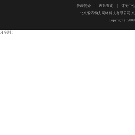
槽表圈、坚固的表冠护肩及三枚连接表带的表
Roger Dubuis罗杰杜彼无与伦比的专业工艺与
出庄重简约的高雅气质。璀璨耀眼的玫瑰金表
爱表简介
|
表款查询
|
评测中
子气概得以完美的诠释。 一般来说，我们用
Dubuis 罗杰杜彼的非凡世界 在 WATCHE
表圈装饰着封闭式镶嵌长方形切割钻石，其完
北京爱表动力网络科技有限公司 京I
腕表可以让人用寸镜看时标的塑造和形态，当
钟表展当中，Roger Dubuis 罗杰杜彼的展场以”加冕雄
表耳以及黑色鳄鱼皮表带上的玫瑰金可调节折
Copyright @2009-
的是28枚的限量支数，为何不是12枚？ 参数
Key)为主题，淋漓尽致地展现日内瓦印记的
石镶嵌的玫瑰金表款呈现出亮丽的风采，其表
价格：80万
分享到：
在 Roger Dubuis 罗杰杜彼制表厂创造
――5N玫瑰金，然而前者表面以抛光处理，
可击的质量保证。展场布置来自骑士世界的侠
同的光影作用而产生细微差异，进而达到同色
合并融的天地；6 米高的金色雄鹰象征着日内
褐色鳄鱼皮表带，与腕表主体相得益彰。 上述三
的目光邀请人们前来体验 Roger Dubuis 罗杰杜彼
Dubuis罗杰杜彼制表厂全面追求完美的精神
行政总裁 Jean-Marc Pontroué 对于
日内瓦波纹（Côtes de Genève）调整成
示：「对于不少合作伙伴、媒体以及贵宾光临 Rog
生呼应，确保整体美观上的流畅与和谐。 最
验佩戴了 Excalibur Quatuor 黑色 D
发行88枚，其机芯（RD102）同样采用玫瑰
非常鼓舞！」 WATCHES&WONDERS 非凡
值，也与表壳达成完美的和谐。表壳上镶贴的
举行，Roger Dubuis 罗杰杜彼于 9 月 2
暗色调相得益彰。此款独家限量表款的背面也
晚宴，宾客来自香港社交界名人、Roger Dubui
体，当中包括著名本地时装设计师 Johanna
后，目光纷纷投射到华丽隆重的 Excalibur
具感染力的场景之中。贵宾们除了能感受到罗