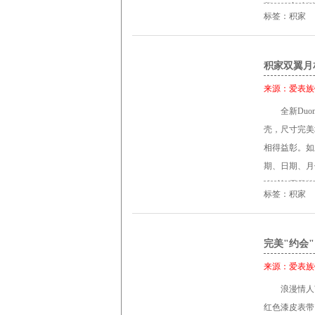
释了积家独创
标签：积家
就，为钟爱精
二时区精确调
节第二时区时间。
积家双翼月
Duomèt
来源：
爱表族
机械精准，气
全新Duom
这枚作品中实
壳，尺寸完美
置：一组显示
相得益彰。如
制，而又都拥
期、日期、月
耗。第二时区
响时间显示的精
个机械装置拥
标签：积家
一法宝，才能
极为便捷。逆
致表盘上，显示小
功能复杂，表
月相日历腕表
完美"约会"
上，体现腕表
越机芯以“Du
旅行时区的跳
来源：
爱表族
高级制表业中的
区显示盘，将
浪漫情人节
点是拥有两个
时间，0档可
红色漆皮表带
摆轮调节的动