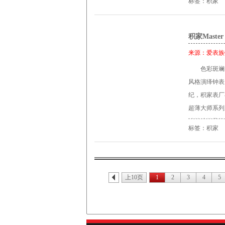
融合了积家的最
标签：积家
贴时标，12
款腕表所搭载
存。要让这枚
指示秒钟。6
及由积家研发
靠，必能取得
家“JL”的品牌
积家Maste
果。在机芯旁
举。 Master
范穿越时光。
飞轮上记录珍
来源：
爱表族
家757 型自
一个全新日期
MasterGran
小时 300 
色彩斑斓的
899型自动
师系列腕表完
计时器、分钟
风格演绎钟表
28,800
史渊源和优雅
哑光表盘，配
纪，积家表厂在
金色光芒。 M
致敬。腕表设
精钢压缩螺旋
超薄大师系列
钟表鉴赏家不
银表盘装饰。
分别设于2 点
洁纯粹的风格，
将鳄鱼皮表带
得以一览手工
标签：积家
宝石水晶玻璃 
Thin超薄
下，两款全新M
自积家于18
编号 Q205C
时代的人怎么
小巷。一瞬间
牌的制表专业
的工作中展现
都是精准可靠
功能彷佛在另一个
不彰显美观与
汝山谷大工坊凭借
上10页
1
2
3
4
5
腕表的表壳中
的超薄自动上链
显示大师系列腕
除了这枚腕表
腕表搭配直径
次 动力储存4
特致敬。透过玫瑰金款的
择。 钟表业的
饰以4N抛光
Perpét