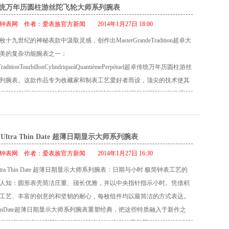
的可读性。表盘中心设有两枚镂空夜光指针指示小时和分钟，与之相伴
统万年历圆柱游丝陀飞轮大师系列腕表
真皮表带或玫瑰金链带，隽永典雅，为品牌经典传统的高级制表工艺，
的红色计时秒针，而采用金银丝细工制成的第二时区指针则在旁映衬。
的优雅风范。 Rendez-Vous Date约会系列日期显示腕表技术特性 机
钟表网
作者：
爱表族官方新闻
2014年1月27日 18:00
保持腕表可读性的同时，确保佩戴者一瞥便能读取最重要的信息。为满
6型自动上链机械机芯 每小时振频28,800次 动力储存42小时 宝石数：28颗
十九世纪的神秘表款中汲取灵感，创作出MasterGrandeTradition超卓大
求，该腕表的双时区功能借鉴表厂独创的“家乡时间/旅行时间”概念，并
分、秒、日期显示 表盘： 银色，扭索饰纹 指针： 时针和分针：花形 表
美的复杂功能腕表之一：
的昼/夜显示功能，该功能位于“Jaeger-LeCoultre”字样下方的视窗中。
冠，用于为腕表上链及调校时、分、日期之用 表壳： 18K玫瑰金，直径
eTraditionTourbillonCylindriqueàQuantièmePerpétuel超卓传统万年历圆柱游丝
时计时器和分钟计时器分别位于9 点和3 点位置，表盘下方的6 点位置设
焊接表耳 抛光饰面 钻石总重：0.42克拉 蓝宝石水晶 防水深度：30米 表带与
列腕表。这款作品专为收藏家和制表工艺爱好者而设，顶尖的技术使其
期显示则位于4 点和5 点位置之间，尽现协调和谐之美。表盘秉承积家设
鱼皮表带，搭配18K玫瑰金针扣，18K玫瑰金表链 编号： Q3512520（直
确的万年历腕表。 积家自创立起便不断突破制表工艺的限制，推出具备
本原则――美感源自功能，布局鲜明清晰，任何功能显示都只需一瞥便
Q3512120（直径27.5毫米）
和高水平机械装置的怀表作品。积家矢志在复杂功能历史上谱下新章，
er Compressor Chronograph Ceramic 大师系列陶瓷计时码表限量发行500
度和可靠度视为己任。积家作品秉承创始人安东尼・勒考特的创新精
ster Compressor 大师系列表款的标志性特征――确保最佳防水性能的品
的制表之道，研发功能卓越的机芯。Master Grande Tradition
r Ultra Thin Date 超薄日期显示大师系列腕表
旋表冠。将其转动半周即可使表冠的四个环形密封垫之一压紧，并将其
 Cylindrique à Quantième Perpétuel超卓传统万年历圆柱游丝陀飞轮大师系列腕
置，以避免任何意外的操作。 这个高度精密的装置被安置在一枚结合了
钟表网
作者：
爱表族官方新闻
2014年1月27日 16:30
，展现纯粹美感之余，搭载凝聚积家最新技术的机芯，目标始终如一：
和尖端技术的表壳中。该表壳采用高科技陶瓷打造而成，并搭配蓝宝石
r Ultra Thin Date 超薄日期显示大师系列腕表：日期与小时 极简钟表工艺的
新赋予性能涵义。 最新推出的作品搭载积家985型自动上链机械机芯，
，具有超强的抗刮性，碓保表镜在历经数年后仍可光亮如新。腕表搭配
人知：圆形表壳简洁庄重、颀长优雅，并以中央指针指示小时。凭借积
堪称一场小型制表革命。机芯的陀飞轮配备圆柱游丝，展现动人心弦的
rieste 表带，并备有压缩螺旋表冠和经过缎面打磨的精钢按钮。 只有描
工艺、丰富的创意的和坚韧的耐心，每枚组件均以最简洁的方式表达。
枚腕表搭载飞行陀飞轮和万年历，制作过程严格遵循制表传统，完美体
Compressor Chronograph Ceramic 大师系列陶瓷计时码表最重要的部分，才
ltraThinDate超薄日期显示大师系列腕表重塑经典，把这些特质融入于新作之
始人追求的理念――极致的精准度。玫瑰金表壳直径42毫米，搭载其中
的魅力。它搭载由表厂打造的757 型自动上链机械机芯，运作流畅。它
玫瑰金抛光表壳，搭配细长表耳，厚度仅7.4毫米。柔美蛋壳白表盘饰以镶
型机芯配有飞行陀飞轮和圆柱游丝，确保腕表整体无与伦比的计时性能。该