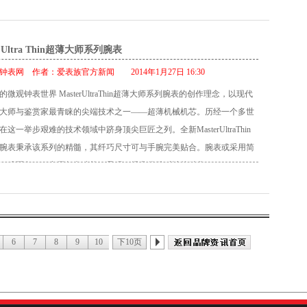
新研究成果，振频高达每小时28,800 次，并具备长达65 小时的动力储
点位置为双时标。玫瑰金太子妃式指针指示小时和分钟，中央蓝色指针则
的陀飞轮是名副其实的制表工艺结晶，5级钛金框架、14K大型摆轮、以
腕表多项的复杂功能完美运作，至少需要300 枚零件。此腕表坚固可
点位置的窗口通过转盘以简洁清晰的方式指示日期。表盘上方则镌刻积
的圆柱游丝，陀飞轮彷佛悬挂在机芯之上，营造悬浮于空中的视觉效
运动爱好者的信任，每天见证他们在陆地、海上和空中创造的各项壮
标志。 MasterUltraThin Date超薄日期显示大师系列腕表以经典的优雅风
r Ultra Thin超薄大师系列腕表
的万年历则清楚显示星期、日期、月份、年份和月相。小秒针在飞行陀
 Compressor Chronograph Ceramic 大师系列陶瓷计时码表技术参数 机芯 积
日复一日，年复一年，每当时针在表盘上跨越两圈，日期窗口就会显示
贵时刻，展现积家大胆创新的气魄。 在美学方面，
钟表网
作者：
爱表族官方新闻
2014年1月27日 16:30
动上链机械机芯，手工制作、组装、装饰 每小时振频28,800 次 动力储存65
。然而，此款时计纯粹简约的设计风格并非长久耐用的唯一保障，积家
deTraditionCylindriqueàQuantièmePerpétuel超卓传统万年历圆柱游丝陀飞轮大
枚零部件 厚度：6.27 毫米 45 颗宝石 功能 时、分、日期显示 计时功能：小时
微观钟表世界 MasterUltraThin超薄大师系列腕表的创作理念，以现代
上链机械机芯的可靠性与精确度也是幕后英雄。机芯摆轮振频高达每小时
美融合古典风格、简洁美感和利落线条，以独特设计巧妙结合品牌的历
计时器和中央秒针 机芯运作显示 第二时区时间带昼/夜显示 表盘 黑色半
大师与鉴赏家最青睐的尖端技术之一――超薄机械机芯。历经一个多世
次，22K金摆陀随着前臂摆动即可为机芯上链，通过蓝宝石水晶表背透出温润的
的现代感。 其18K玫瑰金表壳从怀表的设计元素汲取灵感，向十九世纪
以夜光压印数字及时标 指针 镂空夜光梯形指针 表冠 3 点钟位置设有1 枚
这一举步艰难的技术领域中跻身顶尖巨匠之列。全新MasterUltraThin
asterUltraThinDate超薄日期显示大师系列腕表在踏上生命之旅前，仍需
计秉持相同的美学细节，如表盘的时标、传统刻度盘显示、以及粒纹镀
表冠，用于启动腕表、调校时、分、日期与第二地时间 2 枚精钢按钮，
腕表秉承该系列的精髓，其纤巧尺寸可与手腕完美贴合。腕表或采用简
厌其烦、乐此不疲地进行一道程序――在手腕上扣上玫瑰金针扣，不但
含蓄优雅的太子妃指针完美衬托腕表的古典风格。 蓝宝石水晶底盖让人
钟位置和4 点钟位置，用于操作计时功能 表壳 陶瓷表壳，直径46 毫米 蓝
或配备一项实用复杂功能，呈现了经典优雅时计的精华。 Master Ultra
的两端合在一起，更将时计的命运与永恒魅力融为一体。 帷幕徐徐落
装饰细节，装饰工序遵循最纯粹的传统制表工艺。22K金摆陀的设计来
防水深度：100米 表带与表扣 黑色Trieste 小牛皮表带 缎面打磨精钢针扣
大师系列腕表：永恒经典 谁说简约派是现代风格的敌人？不管那些竭力脱离
aster Ultra Thin超薄大师系列腕表已开始走下舞台，步入城市中的大街
89年巴黎万国博览会所获得的金质奖章。当时万国博览会以此奖章奖励品
570，限量发行500
看，当代钟表的技术突破一如既往的美化日常生活，让腕表在日复一日
的相遇，无论在晚间剧场里，在公务会面中，还是在休闲一刻间，他们
和创新精神。透过表镜亦可欣赏飞行陀飞轮的圆柱游丝，时计内的复杂
傲人的精准度与可靠性能。2014年，积家推出全新表款，每一处细节无
与优雅风姿的化身，是持久耐用与纤细精巧的象征。展现着180多年来，
制表空间中演变幻化。 这款MasterGrandeTradition超卓传统大师系列
简洁操作的完美融合，唯美的设计让人联想到钟表业的鼎盛时光，搭载
才华与热情孕育而出的高贵品质。 Master Ultra Thin Date 超薄日期
6
7
8
9
10
下10页
搭载飞行陀飞轮和万年历，要取得两者之间的平衡，难度极高。因此，
机械机芯让日常佩戴和操作更为便利。MasterUltraThin超薄大师系列
表：技术特性 机芯： 积家899型自动上链机械机芯 每小时振频28,800
外，尚无任何其他作品可以同时向高级制表和著名制表师安东尼・勒考
38.5毫米的表壳，高级制表爱好者再不必惆怅于精致与乐趣的两难选
3小时 零件数：219件 宝石数：32颗 厚度：3.30毫米 表盘： 蛋壳白表盘
MasterGrandeTradition Tourbillon Cylindrique à Quantième
鼎盛时光 无疑，积家MasterUltraThin超薄大师系列腕表囊括了表厂精致
镶贴时标 指针：太子妃式指针 功能： 时、分显示，中央秒针，日期显示
uel超卓传统万年历圆柱游丝陀飞轮大师系列腕表，积家彰显自创立以来始终秉