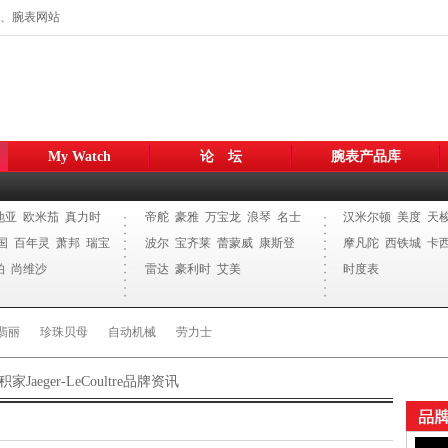
、腕表网站
My Watch
论 坛
腕表产品库
地亚
欧米茄
真力时
帝舵
豪雅
万宝龙
浪琴
名士
汉米尔顿
美度
天
国
百年灵
萧邦
瑞宝
波尔
宝齐莱
蕾蒙威
康斯登
摩凡陀
西铁城
卡
柏
尚维沙
雷达
豪利时
艾美
时度表
翡丽
珍珠贝母
自动机械
劳力士
积家Jaeger-LeCoultre品牌资讯