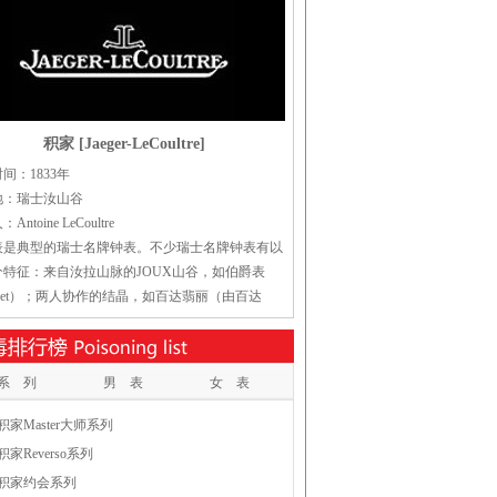
积家 [Jaeger-LeCoultre]
间：1833年
地：瑞士汝山谷
ntoine LeCoultre
表是典型的瑞士名牌钟表。不少瑞士名牌钟表有以
个特征：来自汝拉山脉的JOUX山谷，如伯爵表
aget）；两人协作的结晶，如百达翡丽（由百达
EK和翡丽PHILLIPE两人创制）、芝柏（由Grardt和
regaux协作）等。两项特征兼具的，则如在全世界享
声誉的爱彼表（audemars piguet）以及积家表
系 列
男 表
女 表
积家Master大师系列
积家Reverso系列
积家约会系列