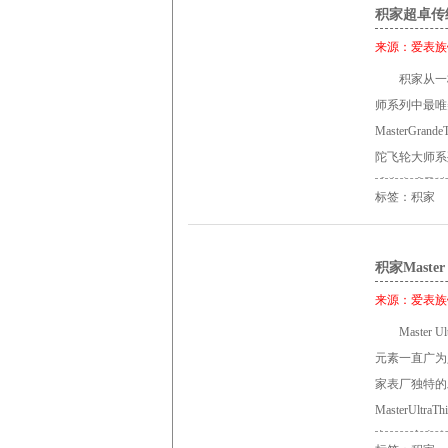
项均拥有绝佳
积家超卓传
腕表搭配米色
的是一枚醒目
赋予了无可取代
来源：
爱表族
这样的布局在
芯： 积家96
积家从一枚
足旅行家的需
功能： 时、
师系列中最唯
加入了不可或缺
冠： 1枚表
MasterGrand
计时码表的小
27.5毫米 
陀飞轮大师系
小秒针，而日
表扣： 米色鳄
成为全球最精
计师遵循的基
径27.5毫米） 
标签：积家
优雅细节装饰
可获知。 Mast
将追求高精准
枚，它拥有Ma
神，开启前所未见
积家Maste
牌专利压缩螺
Tourbillon
固定在安全位
来源：
爱表族
表亦遵循此道
卓越机械性能
Maste
为制表传统重
水晶玻璃表镜
元素一直广为
仅这枚机芯就
以针扣固定的T
家表厂独特的
制表之美。这
绘出Master 
MasterU
现积家表厂创
能完全领略它
内。40毫米
的积家985