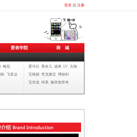
登录
或
注册
爱表学院
商 城
梭
梅花
爱马仕
香奈儿
迪奥
LV
古驰
西欧
飞亚达
宝格丽
梵克雅宝
博柏利
宝诗龙
绰美
施华洛世奇