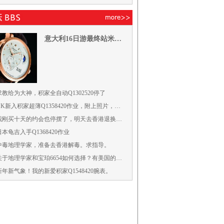
意大利16日游最终站米兰入手积家3308421&雅克德罗007030245
求教给为大神，积家全自动Q1302520停了
HK新入积家超薄Q1358420作业，附上照片，回复见折扣，表盒已收到，照片补完
我刚买十天的约会也停摆了，明天去香港退换货，大家祝我好运吧。
日本龟吉入手Q1368420作业
中毒地理学家，准备去香港解毒。求指导。
关于地理学家和宝珀6654如何选择？有美国的售价，还有上手图。
新年新气象！我的新爱积家Q1548420腕表。