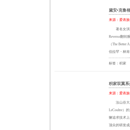
黛安•克鲁格
来源：
爱表族
著名女演
Revers
（The Bett
伯拉罕・林肯
Lincoln
标签：积家
日于洛杉矶举
积家双翼系
来源：
爱表族
汝山谷大
LeCoult
懈追求技术上
顶尖的研发成果。