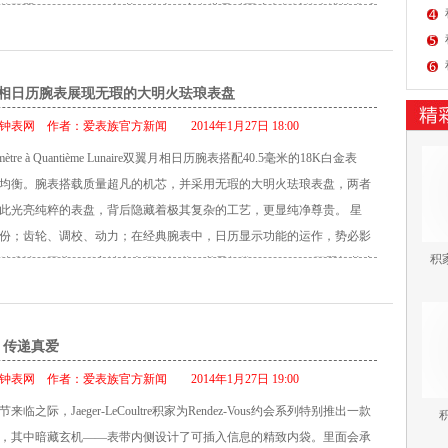
的双翼（Dual-Wing）机芯，代表积家在世界时区腕表领域的先进技术成
美腕表的旅行家们提供了前所未有的体验。 此款腕表是全球首款可将第
节到分钟的世界时腕表，佩戴者可在全世界任何大陆的任何国家精确调
 DuomètreUnique Travel Time 双翼系列寰宇旅行时间腕表恪守积家
相日历腕表展现无瑕的大明火珐琅表盘
re双翼系列的技术与美学精神，从多方面彰显汝山谷大工坊的精湛制表技术。
钟表网
作者：
爱表族官方新闻
2014年1月27日 18:00
质高雅，尽现大工坊1833 年以来全部作品之精髓。过去、现在与未来在
ètre à Quantième Lunaire双翼月相日历腕表搭配40.5毫米的18K白金表
现完美交融。 此型号机芯的双翼系统（Dual-Wing）分为两组机械装
均衡。腕表搭载质量超凡的机芯，并采用无瑕的大明火珐琅表盘，两者
本地时间，另一组显示第二时区时间。两组机械装置共用同一个调校机
此光亮纯粹的表盘，背后隐藏着极其复杂的工艺，更显纯净尊贵。 星
有各自独立的动力来源，从而避免因装置间互相作用而产生的能量损
份；齿轮、调校、动力；在经典腕表中，日历显示功能的运作，势必影
的运行不会影响到腕表的整体运行，从而大大提高了计时的精确度。 每
积家
准性。因此，积家钟表大师们知道，必需凭借“Dual-Wing”双翼机芯这
有50 小时的动力储备，一枚表冠可以同时为两个发条盒上链，使用方法
实现完美作品，打造如天文台表一样精准的日历腕表。 在清晰易读的雅
时针方向为正常走时上链，顺时针方向为旅行时区时间上链。 尽管腕表
时、分钟、秒钟、日历和月相，令Duomètre à Quantième Lunaire双翼
盘纹理装饰仍细腻精致，读时清晰。两个精美的副表盘对称分布于表盘
宛若一款经典时计，同时表壳下的381 型机械机芯还若隐若现。这款卓
 传递真爱
的整体平衡感：2 点位置视窗显示本地的时分指标，10 点位置视窗指示
al-Wing”双翼设计理念为基础，拥有前所未有的精准度，让腕表成为世界
时和分钟。 6 点位置的地球与旅行时区显示同步，结合昼夜显示环和时
钟表网
作者：
爱表族官方新闻
2014年1月27日 19:00
佼佼者。 “Dual-Wing”双翼机芯是腕表设计的真正超凡之处，其最大特
世界地图完美呈现。单一表冠可在1档调节旅行时区时间，2档调节本地
来临之际，Jaeger-LeCoultre积家为Rendez-Vous约会系列特别推出一款
积
相互独立且皆具备50小时动力储存功能的动力来源：由擒纵机构和平衡
为腕表上链。 两个时区显示同步后，佩戴者仅需借助8 点和10 点位置的
，其中暗藏玄机――表带内侧设计了可插入信息的精致内袋。里面会承
力完全用于精准计时，而第二个动力来源则专门用于功能显示：小时、