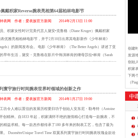
佩戴积家Reverso腕表亮相第64届柏林电影节
钟表网
作者：
爱表族官方新闻
2014年2月13日 11:00
员、积家女性时计完美代言人黛安•克鲁格（Diane Kruger）佩戴积家
o翻转腕表优雅亮相柏林电影节，并于2月10日出席其电影新作《少年林肯》
er Angels）的新闻发布会。 电影《少年林肯》（The Better Angels）讲述了亚
创建时
的早年生活，黛安・克鲁格在影片中饰演林肯的继母莎拉•林肯（Sarah
发源
创始人：A
）。 第64届柏林电影节于2月6日至2月16日在德国柏林举行，之后将迎来3月2
积家
办的奥斯卡颁奖典礼。
下两
（Pi
列寰宇旅行时间腕表世界时领域的创新之作
PAT
Per
钟表网
作者：
爱表族官方新闻
2014年1月27日 19:00
有极大
工坊令人难以置信的发展历程要归功于创始人安东尼・勒考特（Antoine
等。
re）的开创精神。自1833 年起，积家满怀不绝的激情精心打造每一款腕表，不
的精益求精。每一款杰作都传承了180 多年来的制表工艺，包含了最为
 DuomètreUnique Travel Time 双翼系列寰宇旅行时间腕表玫瑰金款诠