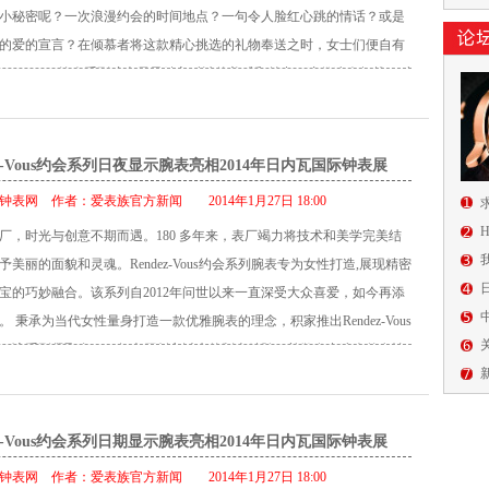
据目的地国家调节左副表盘的跳时显示。而对于非常规时区，其分钟显
小秘密呢？一次浪漫约会的时间地点？一句令人脸红心跳的情话？或是
历和月相。瞬跳秒针确保两个动力机制同步运行。 Duomètre à
1 的表冠进行独立调节。 腕表的细节完美精致，令人叹为观止，透过蓝
的爱的宣言？在倾慕者将这款精心挑选的礼物奉送之时，女士们便自有
me Lunaire双翼月相日历腕表展现了积家研发工坊辛勤研究的成果，让人眼前一
底盖可见积家383 型机芯。值得自豪的是，夹板与齿轮系均为手工倒
endez-Vous约会系列腕表尽显精良时计的美感和魅力，这份迷人超越了时
以六分之一秒跳跃前进，让腕表计时精准度达到顶峰，日历和月相则在
光线脚。传动链也为手工倒角或饰有磨光线脚，均经过螺旋化或平滑处
时间彻底地征服。它以最为自然的方式将复杂技术和优雅美感的完美结
显示。 通过深入研究和重新考虑制表理论的基本原则，积家制表专家凭
的灵感来源于品牌历史悠久的怀表，在积家众多卓越的制表成就中树立
尽显无遗，是名符其实的腕表珍品。其柔美的气息渗透到外形轮廓的每
Wing”双翼机芯成功打造此枚日历腕表。其杰出的特性确保了精准计时，而在
刻有城市的名字，与24 个时区遥相呼应。 DuomètreUnique Travel
表壳与表盘完美呼应，为机械机芯营造了一个展示其韵律的舞台。自动
ez-Vous约会系列日夜显示腕表亮相2014年日内瓦国际钟表展
含任何复杂功能的腕表才拥有这个特性。 唯有180多年的专业经验，方
系列寰宇旅行时间腕表玫瑰金款传承Duomètre双翼系列之精华，向高级制表
由积家表厂设计、制造并装配，采用以最纯正的高级制表传统工艺手工
制表史上的全新篇章…… Duomètre à Quantième Lunaire双翼月相日
钟表网
作者：
爱表族官方新闻
2014年1月27日 18:00
与精准计时致敬，彰显180 多年来的制表历史，预言着制表业的未来。
纹图案，并将昼/夜显示融入其中。镶钻表圈映衬着它所经历的每一个瞬
性 机芯： 积家381 型手动上链机械机芯，手工制作、组装和装饰 每小时
Unique Travel Time双翼系列寰宇旅行时间腕表技术参数 机芯： 积家全新383
厂，时光与创意不期而遇。180 多年来，表厂竭力将技术和美学完美结
光环之下静静地流淌。 积家全新限量版红色漆皮表带将于2014年2月14
0次 动力储存：50小时 零件数：367件 宝石轴承数：40 颗 厚度：7.25毫米
械机芯，手工制造、组装、装饰 动力储存：两个独立发条盒，分别动力
美丽的面貌和灵魂。Rendez-Vous约会系列腕表专为女性打造,展现精密
积家专卖店独立出售，为您在情人节传达爱意。
70毫米 两个独立发条盒 功能： 时、分、秒显示，瞬跳秒针带停秒和归零功
98 枚组件 54 颗宝石 厚度7.25 毫米 直径34.3 毫米 每小时振频28,800 次
宝的巧妙融合。该系列自2012年问世以来一直深受大众喜爱，如今再添
相及动力储存显示 动力储存调节器 表盘： 大明火珐琅表盘 指针： 时、分
粒状表盘 指针 叶形指针 功能 时、分（本地时间） 时（跳时，第二时区数
 秉承为当代女性量身打造一款优雅腕表的理念，积家推出Rendez-Vous
针：巴顿式，附叶形平衡锤 表冠： 单个表冠为腕表上链，并调校小时和
世界地图 双动力储存显示 表壳 玫瑰金 厚度13.65毫米 直径42毫米 磨
。该系列凝聚自1833年表厂创立以来的制表精髓，并散发出迷人的女性
设定日期 单个调校钮设定月相 表壳： 直径40.5 毫米，厚度13.40 毫米
丝光表肩 防水深度：50米 表带 短尾鳄鱼皮表带，玫瑰金表扣 型号：
彷佛因此而停滞不前。现代与经典相互交融，成为女性形影不离的伴
抛光及缎面打磨 双面防眩蓝宝石水晶，弧形表盘，硬度为9号 防水深度：50
endez-Vous约会系列再添两款新作，彰显积家工坊天马行空的创造活力。
色鳄鱼皮表带，搭配18K白金针扣 型号： Q60435E1，18K白金款
尺寸的表壳，在经典外形的基础之上塑造更纤巧的外观，其全新的珍珠
ez-Vous约会系列日期显示腕表亮相2014年日内瓦国际钟表展
钻石作为装饰，诠释此系列的柔美风范。 Rendez-Vous Night & Day
钟表网
作者：
爱表族官方新闻
2014年1月27日 18:00