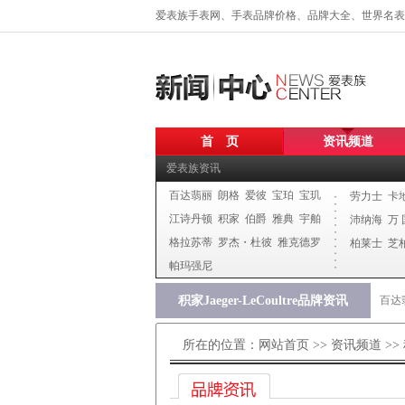
爱表族手表网、手表品牌价格、品牌大全、世界名表
首 页
资讯频道
爱表族资讯
百达翡丽
朗格
爱彼
宝珀
宝玑
劳力士
卡
江诗丹顿
积家
伯爵
雅典
宇舶
沛纳海
万 
格拉苏蒂
罗杰・杜彼
雅克德罗
柏莱士
芝
帕玛强尼
积家Jaeger-LeCoultre品牌资讯
百达
所在的位置：
网站首页
>>
资讯频道
>> 