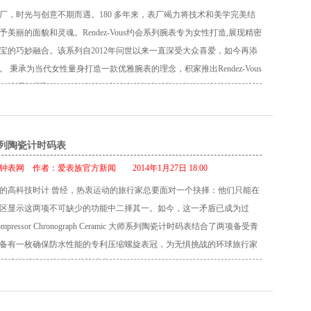
显示腕表 与简洁的外形对比之下，每一处细节均见巧妙细致。全新
厂，时光与创意不期而遇。180 多年来，表厂竭力将技术和美学完美结
VousNight&Day约会系列日夜显示腕表以镶座钻石点缀珍珠母贝表盘，令数字
美丽的面貌和灵魂。Rendez-Vous约会系列腕表专为女性打造,展现精密
，时光彷佛在表盘上优雅绽放。6点位置的昼/夜显示星月争辉，充满诗
宝的巧妙融合。该系列自2012年问世以来一直深受大众喜爱，如今再添
盘中部的镀金圆点则彰显该腕表的柔美特质。 直径29毫米的表壳采用极
 秉承为当代女性量身打造一款优雅腕表的理念，积家推出Rendez-Vous
表圈，此令人耳目一新的设计为腕表增添都市韵味，彷佛要让光线停留
。该系列凝聚自1833年表厂创立以来的制表精髓，并散发出迷人的女性
射耀眼光芒。蓝宝石水晶表底盖完美展现积家967A型自动上链机械机芯
彷佛因此而停滞不前。现代与经典相互交融，成为女性形影不离的伴
夹板和表桥经倒角、拉丝打磨及圆纹修饰等最为精致的高级制表工艺加
endez-Vous约会系列再添两款新作，彰显积家工坊天马行空的创造活力。
玫瑰金和精钢款式可供选择。 Rendez-Vous Night & Day约会系列日
尺寸的表壳，在经典外形的基础之上塑造更纤巧的外观，其全新的珍珠
列陶瓷计时码表
特性 机芯： 积家967A型自动上链机械机芯 每小时振频28,800次 动力
座钻石作为装饰，诠释此系列的柔美风范。 Rendez-Vous Date约会系
宝石数：28颗 功能： 时、分、昼/夜显示 表盘： 珍珠母贝，钻石镶座 指
钟表网
作者：
爱表族官方新闻
2014年1月27日 18:00
 极致经典而又充满现代气息，纤巧的Rendez-VousDate约会系列日期显
分针：花形 表冠： 1枚表冠，用于为腕表上链及调校时、分及昼/夜显示之
的高科技时计 曾经，热衷运动的旅行家总要面对一个抉择：他们只能在
一颗跳动不息的心。玫瑰金表壳的直径为该系列前所未有的27.5毫米，
8K玫瑰金和精钢，直径29毫米 焊接表耳 抛光饰面 钻石总重：0.02克拉 蓝
区显示这两项不可缺少的功能中二择其一。如今，这一矛盾已成为过
6型机械机芯，它是世界上体积最小的机械机芯之一。该机芯沿袭积家表厂
水深度：30米 表带与表扣： 黑色鳄鱼皮表带，搭配精钢折叠表扣 精钢表
Compressor Chronograph Ceramic 大师系列陶瓷计时码表结合了两项备受青
域的技术造诣，与成为制表史上标志性杰作的101型机芯和Duoplan机芯
带，搭配18K玫瑰金针扣 编号： Q3468190 Q3468490 Q3462590
备有一枚确保防水性能的专利压缩螺旋表冠，为无惧挑战的环球旅行家
腕表的6点钟位置设有日期显示，搭载的机芯运作非常精准，其律动透过
腕表。 超卓多功能腕表 Master Compressor Chronograph Ceramic
背一览无遗。三枚蓝色指针在采用精美扭索饰纹装饰的表盘上游走，令
计时码表大师系列陶瓷计时码表直径为46 毫米，是一款专为足迹遍及全
柔滑的丝绸。在精致的装饰上，还搭配了源自上世纪30年代、如今已成
造的精准时计。所有显示功能华丽地布局于黑色半哑光表盘之上，每一
标，而镶钻表圈更突显独特魅力。Rendez-VousDate约会系列日期显示