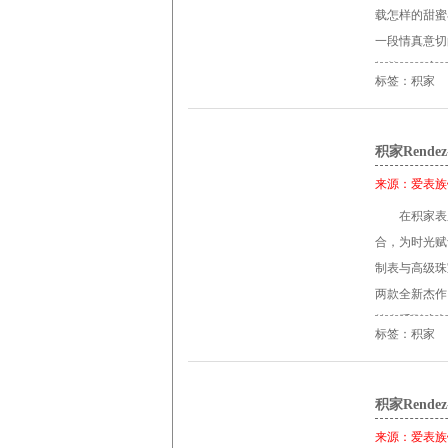
按钮，便可根
载怎样的甜蜜
分钟、秒钟、日
示可通过位置
一段情真意切
Quantiè
宝石水晶玻璃
解答。 积家R
亮：瞬跳秒针
角，并饰以磨
标签：积家
间的极限，将
独立小表盘中
理。此种装饰
合，品质魅力
借“Dual-
了新的标杆。表背
一处细节中。
积家Rend
过去，只有不
Time 双翼
上链机芯完全
能让积家开启高级
来源：
爱表族
业的精湛技术
打造的扭索饰
历腕表技术特
Duomètre
在积家表
间，时间在其
振频21, 60
型手动上链机
合，为时光赋予
日在全球所有
直径：33.
储存50 小时 4
制表与高级珠
能 日期、月
表盘： 银色
两款全新杰作。
针：叶形 秒
字显示）、分、
约会系列腕表
分钟 单个按钮
标签：积家
光表耳，侧面
特质，时光也
18K白金 
6062520
侣。 今年，R
米 表带： 蓝
腕表采用全新
积家Rend
贝母表盘并以镶座
来源：
爱表族