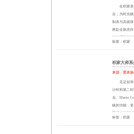
约会系列日夜
在积家表
Rendez-
合，为时光赋予
时标更显华丽
制表与高级珠
意，环绕在表
两款全新杰作。
尽简洁的凹形
约会系列腕表
在腕表上，折
标签：积家
特质，时光也
的风采，其主
侣。 今年，R
以修饰。该腕表有
腕表采用全新
积家大师系
夜显示腕表技术
贝母表盘并以镶
储存42小时 
来源：
爱表族
列日期显示腕表
针： 时针和
见证创举
示腕表蕴含着
用 表壳： 1
计时和第二时
搭载积家96
宝石水晶 防
去。Master 
在微型机械领
链 米色鳄鱼皮表
睐的功能，更
遥相呼应。 
提供一款计时精准的
蓝宝石水晶表
标签：积家
大师系列陶瓷
人联想到细致
球的运动家打
为经典的数字时