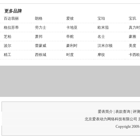
更多品牌
百达翡丽
朗格
爱彼
宝珀
宝玑
格拉苏蒂
劳力士
卡地亚
欧米茄
真力时
芝柏
萧邦
帝舵
名士
豪雅
波尔
蕾蒙威
豪利时
汉米尔顿
美度
精工
西铁城
时度
摩纹
卡西欧
爱表简介 |
表款查询
|
评
北京爱表动力网络科技有限公司 京I
Copyright 2009-