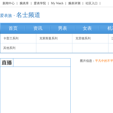
新闻中心
腕表库
爱表学院
My Watch
腕表评测
社区入口
名士频道
爱表族・
首页
资讯
男表
女表
机
卡普兰系列
克莱斯曼系列
克里顿系列
其他系列
图片信息：
平凡中的不平淡-