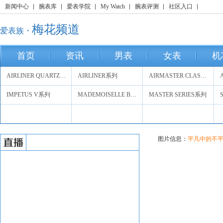
新闻中心
腕表库
爱表学院
My Watch
腕表评测
社区入口
梅花频道
爱表族・
首页
资讯
男表
女表
机
AIRLINER QUARTZ系列
AIRLINER系列
AIRMASTER CLASSIC系列
IMPETUS V系列
MADEMOISELLE BY TITONI系列
MASTER SERIES系列
图片信息：
平凡中的不平淡-