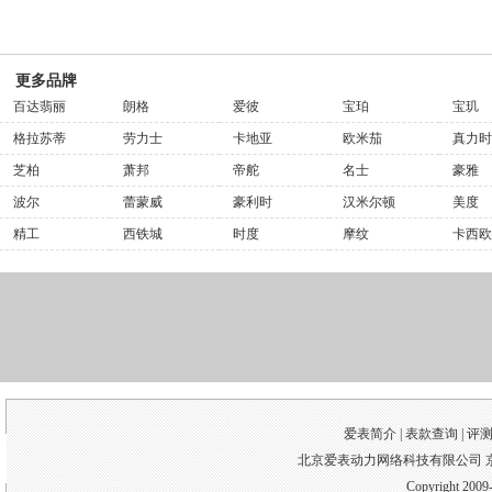
更多品牌
百达翡丽
朗格
爱彼
宝珀
宝玑
格拉苏蒂
劳力士
卡地亚
欧米茄
真力时
芝柏
萧邦
帝舵
名士
豪雅
波尔
蕾蒙威
豪利时
汉米尔顿
美度
精工
西铁城
时度
摩纹
卡西欧
爱表简介 |
表款查询
|
评
北京爱表动力网络科技有限公司 京I
Copyright 2009-