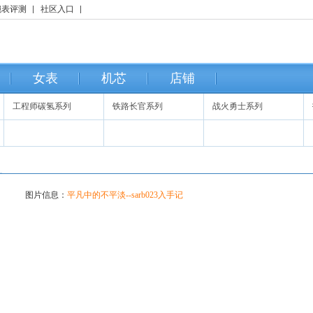
腕表评测
社区入口
女表
机芯
店铺
工程师碳氢系列
铁路长官系列
战火勇士系列
图片信息：
平凡中的不平淡--sarb023入手记