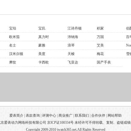
宝珀
宝玑
江诗丹顿
积家
伯
欧米茄
真力时
沛纳海
万国
百
名士
豪雅
浪琴
艾美
No
汉米尔顿
美度
天梭
梅花
雪
摩纹
卡西欧
飞亚达
国产手表
爱表简介 |
表款查询
|
评测中心
|
商业推广
|
联系我们
|
合作伙伴
|
网站帮助
京爱表动力网络科技有限公司 京ICP证100334号 未经许可不得转载、复制、盗链或
Copyright 2009-2010 iwatch365.net,All Rights Reserved