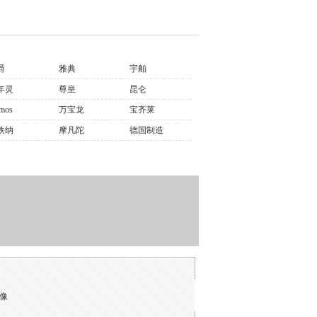
爵
雅典
宇舶
年灵
尊皇
昆仑
mos
万宝龙
宝齐莱
铁纳
摩凡陀
德国制造
镜像