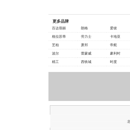
更多品牌
百达翡丽
朗格
爱彼
格拉苏蒂
劳力士
卡地亚
芝柏
萧邦
帝舵
波尔
蕾蒙威
豪利时
精工
西铁城
时度
北