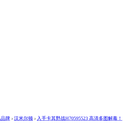
统品牌
›
汉米尔顿
›
入手卡其野战H70595523 高清多图解毒！