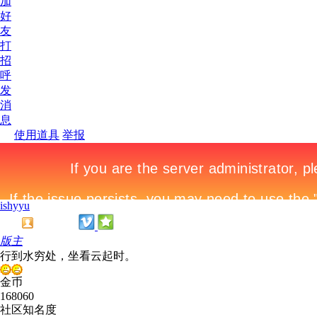
加
好
友
打
招
呼
发
消
息
使用道具
举报
ishyyu
版主
行到水穷处，坐看云起时。
金币
168060
社区知名度