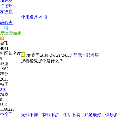
加好友
打招呼
发消息
使用道具
举报
静心斋
爱表收藏家
金币
4041
社区知名度
发表于 2014-2-6 21:24:53
|
显示全部楼层
5
挨着橙鬼那个是什么？
威望
1962
积分
2633
帖子
210
精华
0
UID
1160226
串个门
无钱不恼，有钱不骄，生活不易，知足最好，快乐多