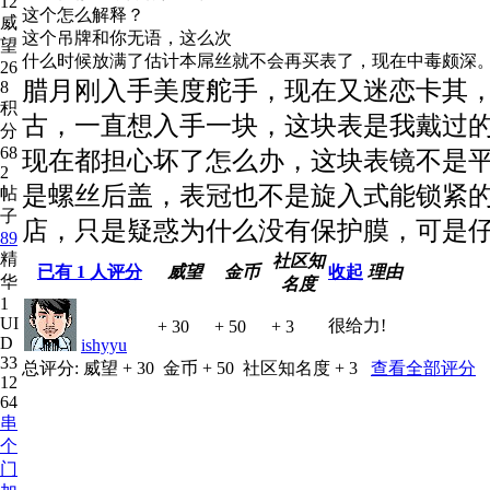
12
这个怎么解释？
威
这个吊牌和你无语，这么次
望
什么时候放满了估计本屌丝就不会再买表了，现在中毒颇深
26
腊月刚入手美度舵手，现在又迷恋卡其
8
积
古，一直想入手一块，这块表是我戴过
分
68
现在都担心坏了怎么办，这块表镜不是平
2
是螺丝后盖，表冠也不是旋入式能锁紧的
帖
子
店，只是疑惑为什么没有保护膜，可是
89
精
社区知
已有
1
人评分
威望
金币
收起
理由
华
名度
1
UI
很给力!
+ 30
+ 50
+ 3
D
ishyyu
33
总评分:
威望 + 30
金币 + 50
社区知名度 + 3
查看全部评分
12
64
串
个
门