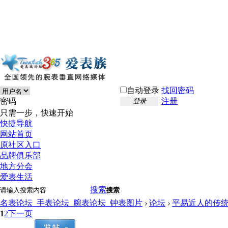
自动登录
找回密码
密码
注册
登录
只需一步，快速开始
快捷导航
网站首页
原社区入口
品牌俱乐部
地方分会
爱表生活
搜索
搜索
名表论坛_手表论坛_腕表论坛_钟表图片
›
论坛
›
平易近人的传
1
2
下一页