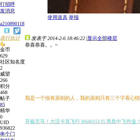
打招呼
发消息
使用道具
举报
a210890118
表行伙计
发表于 2014-2-6 18:46:22
|
显示全部楼层
恭喜恭喜。。~
金币
629
社区知名度
2
威望
266
积分
468
我是一个很有原则的人，我的原则只有三个字看心情
帖子
85
精华
0
开箱无马！大汉卡其飞行 H64615135 黑盘中飞作业
UID
936822
串个门