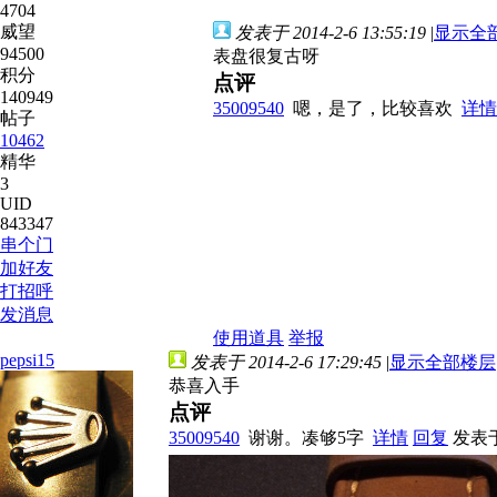
4704
威望
发表于 2014-2-6 13:55:19
|
显示全
94500
表盘很复古呀
积分
点评
140949
35009540
嗯，是了，比较喜欢
详情
帖子
10462
精华
3
UID
843347
串个门
加好友
打招呼
发消息
使用道具
举报
pepsi15
发表于 2014-2-6 17:29:45
|
显示全部楼层
恭喜入手
点评
35009540
谢谢。凑够5字
详情
回复
发表于 