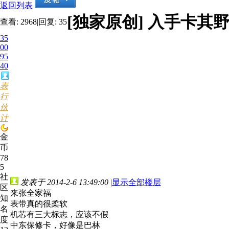
返回列表
[独家原创]
入手卡其野战
查看:
2968
|
回复:
35
35
00
95
40
表
行
伙
计
金
币
78
5
社
发表于 2014-2-6 13:49:00
|
显示全部楼层
区
来张全家福
知
表带真的很柔软
名
机芯有三大标志，应该不假
度
中东保修卡，好像是巴林