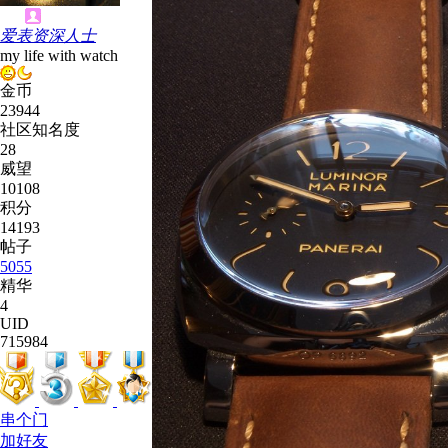
爱表资深人士
my life with watch
金币
23944
社区知名度
28
威望
10108
积分
14193
帖子
5055
精华
4
UID
715984
串个门
加好友