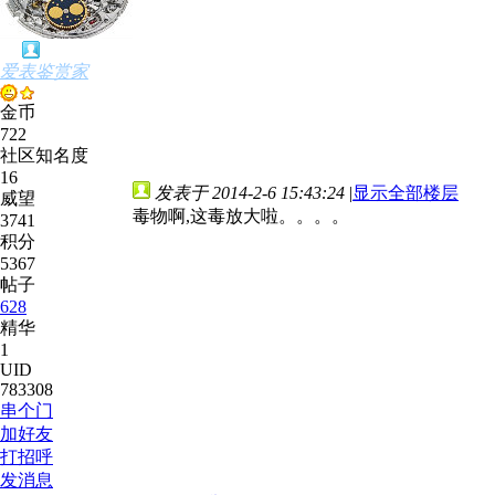
爱表鉴赏家
金币
722
社区知名度
16
发表于 2014-2-6 15:43:24
|
显示全部楼层
威望
毒物啊,这毒放大啦。。。。
3741
积分
5367
帖子
628
精华
1
UID
783308
串个门
加好友
打招呼
发消息