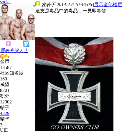
social
发表于 2014-2-6 10:46:06
|
显示全部楼层
這支是毒品中的毒品，一見即毒發!
爱表资深人士
金币
18587
社区知名度
160
威望
8201
积分
12902
帖子
4329
精华
3
UID