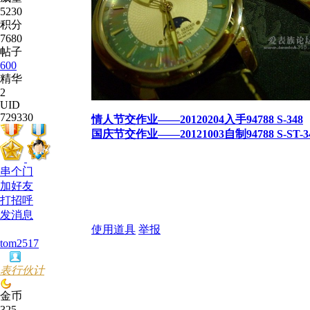
5230
积分
7680
帖子
600
精华
2
UID
729330
情人节交作业——20120204入手94788 S-348
国庆节交作业——20121003自制94788 S-ST-3
串个门
加好友
打招呼
发消息
使用道具
举报
tom2517
表行伙计
金币
325