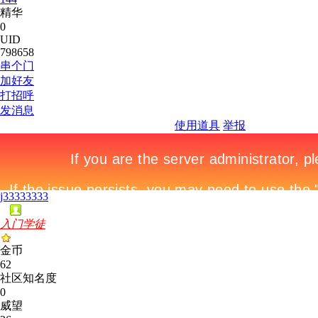
精华
0
UID
798658
串个门
加好友
打招呼
发消息
使用道具
举报
j33333333
入门学徒
金币
62
社区知名度
0
威望