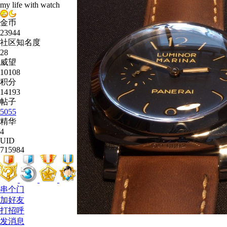
my life with watch
金币
23944
社区知名度
28
威望
10108
积分
14193
帖子
5055
精华
4
UID
715984
串个门
加好友
打招呼
发消息