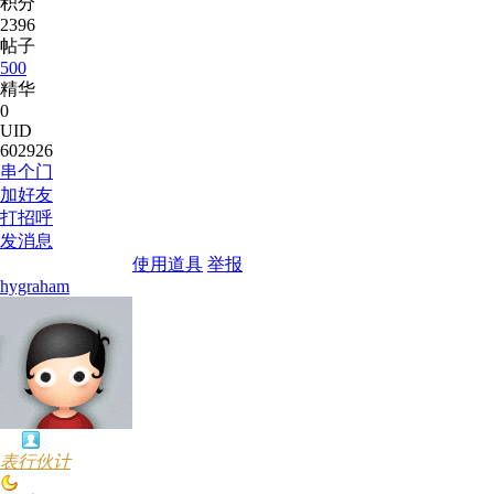
积分
2396
帖子
500
精华
0
UID
602926
串个门
加好友
打招呼
发消息
使用道具
举报
hygraham
表行伙计