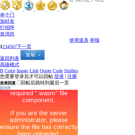
串个门
加好友
打招呼
发消息
使用道具
举报
1
2
3
4
5
6
7
下一页
返回列表
高级模式
B
Color
Image
Link
Quote
Code
Smilies
您需要登录后才可以回帖
登录
|
注册
回帖后跳转到最后一页
发表回复