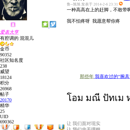
鲁--旭旭 发表于 2014-2-6 23:31
一种高高在上的赶脚，不敢带
我不怕疼呀 我愿意帮你疼
爱表大亨
有腔调的 混混儿
金币
90352
社区知名度
238
威望
那些年
我喜欢过的“腕具
18124
积分
26968
帖子
โอม มณี ปัทเม ห
20170
精华
25
UID
690362
让 我们面对现实
让 我们忠于理想