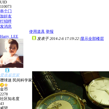
UID
110073
串个门
加好友
打招呼
发消息
使用道具
举报
Harry_LEE
发表于 2014-2-6 17:19:22
|
显示全部楼层
爱表鉴赏家
谮球迷 民间科学家
金币
2278
社区知名度
43
威望