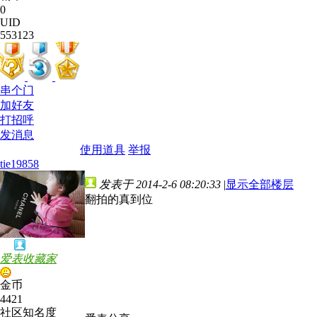
0
UID
553123
串个门
加好友
打招呼
发消息
使用道具
举报
tie19858
发表于 2014-2-6 08:20:33
|
显示全部楼层
翻拍的真到位
爱表收藏家
金币
4421
社区知名度