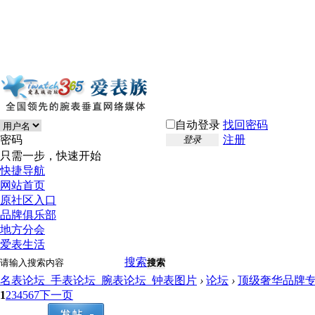
自动登录
找回密码
密码
注册
登录
只需一步，快速开始
快捷导航
网站首页
原社区入口
品牌俱乐部
地方分会
爱表生活
搜索
搜索
名表论坛_手表论坛_腕表论坛_钟表图片
›
论坛
›
顶级奢华品牌
1
2
3
4
5
6
7
下一页