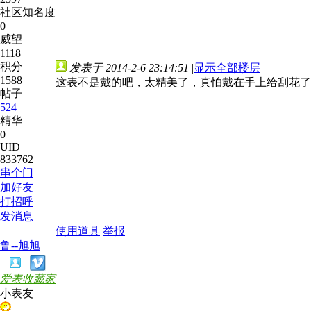
社区知名度
0
威望
1118
积分
发表于 2014-2-6 23:14:51
|
显示全部楼层
1588
这表不是戴的吧，太精美了，真怕戴在手上给刮花了
帖子
524
精华
0
UID
833762
串个门
加好友
打招呼
发消息
使用道具
举报
鲁--旭旭
爱表收藏家
小表友