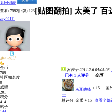
返回列表
[贴图翻拍]
太美了 百达
查看:
7592
|
回复:
123
zcy02111
表行伙计
金币
发表于 2014-2-6 04:05:08
|
709
已有
1
人评分
金币
社区知名度
0
威望
+ 15
国
马耳他骑
281
士
积分
总评分:
金币 + 15
查看全部
414
帖子
144