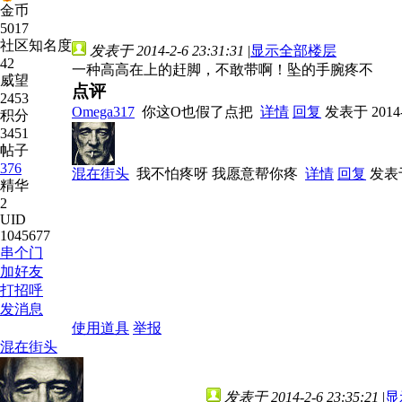
金币
5017
社区知名度
发表于 2014-2-6 23:31:31
|
显示全部楼层
42
一种高高在上的赶脚，不敢带啊！坠的手腕疼不
威望
点评
2453
Omega317
你这O也假了点把
详情
回复
发表于 2014-2
积分
3451
帖子
376
混在街头
我不怕疼呀 我愿意帮你疼
详情
回复
发表于 
精华
2
UID
1045677
串个门
加好友
打招呼
发消息
使用道具
举报
混在街头
发表于 2014-2-6 23:35:21
|
显