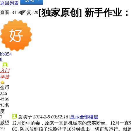
返回列表
[独家原创]
新手作业：卡
查看:
3158
|
回复:
29
hb354
8
入门
学徒
金币
246
社区
知名
度
发表于 2014-2-5 00:52:16
|
显示全部楼层
7
威望
12月份中的毒，原来一直是机械表的忠实粉丝。12月一直查看资料
79
0C. 防水放到孩子洗脸盆里10分钟拿出一切正常运行。