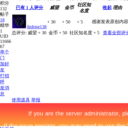
积分
社区知
已有
1
人评分
威望
金币
收起
理由
132
名度
帖子
18
感谢发表原创内
+ 30
+ 50
+ 5
精华
linfeng138
1
总评分:
威望 + 30
金币 + 50
社区知名度 + 5
查看全部评
UID
11666
67
串个
门
加好
友
打招
呼
发消
息
使用道具
举报