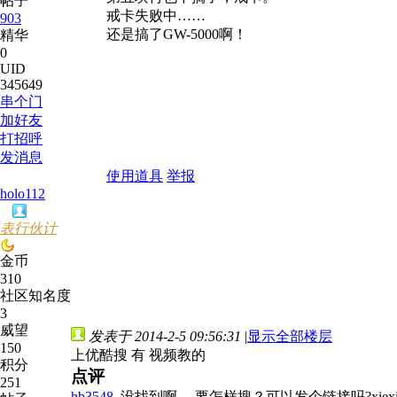
帖子
戒卡失败中……
903
还是搞了GW-5000啊！
精华
0
UID
345649
串个门
加好友
打招呼
发消息
使用道具
举报
holo112
表行伙计
金币
310
社区知名度
3
威望
发表于 2014-2-5 09:56:31
|
显示全部楼层
150
上优酷搜 有 视频教的
积分
点评
251
hb3548
没找到啊 。要怎样搜？可以发个链接吗?xiex