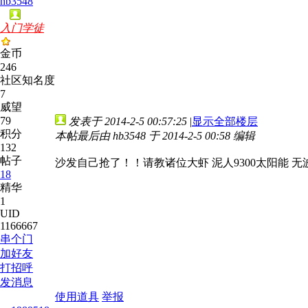
hb3548
入门学徒
金币
246
社区知名度
7
威望
79
发表于 2014-2-5 00:57:25
|
显示全部楼层
积分
本帖最后由 hb3548 于 2014-2-5 00:58 编辑
132
帖子
沙发自己抢了！！请教诸位大虾 泥人9300太阳能 无
18
精华
1
UID
1166667
串个门
加好友
打招呼
发消息
使用道具
举报