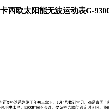
西欧太阳能无波运动表G-9300-1D
选系列终于年初三拿下。1月4号收到宝贝。都是泰国产的；一概是港版吧!
就是说明书太厚。9200时间不会调。要怎样选城市 设定时间啊