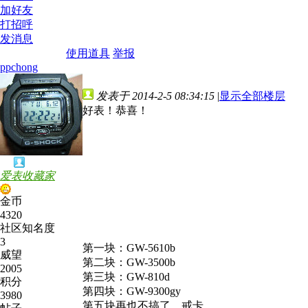
加好友
打招呼
发消息
使用道具
举报
ppchong
发表于 2014-2-5 08:34:15
|
显示全部楼层
好表！恭喜！
爱表收藏家
金币
4320
社区知名度
3
第一块：GW-5610b
威望
第二块：GW-3500b
2005
第三块：GW-810d
积分
第四块：GW-9300gy
3980
第五块再也不搞了，戒卡。