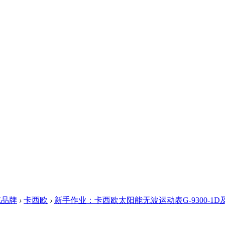
统品牌
›
卡西欧
›
新手作业：卡西欧太阳能无波运动表G-9300-1D及PRW-