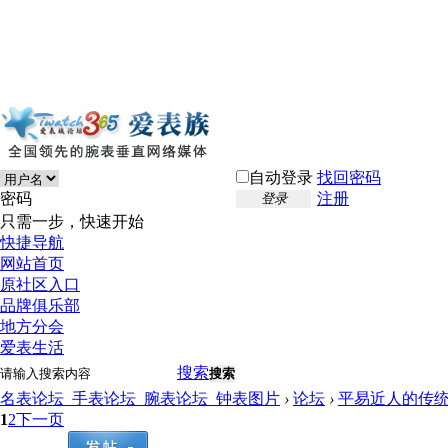
自动登录
找回密码
密码
注册
登录
只需一步，快速开始
快捷导航
网站首页
原社区入口
品牌俱乐部
地方分会
爱表生活
搜索
搜索
名表论坛_手表论坛_腕表论坛_钟表图片
›
论坛
›
平易近人的传
1
2
下一页