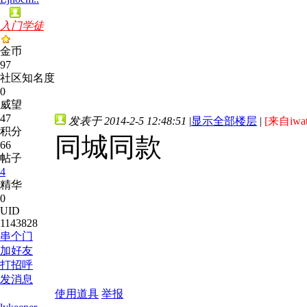
入门学徒
金币
97
社区知名度
0
威望
47
发表于 2014-2-5 12:48:51
|
显示全部楼层
|
[来自iwa
积分
同城同款
66
帖子
4
精华
0
UID
1143828
串个门
加好友
打招呼
发消息
使用道具
举报