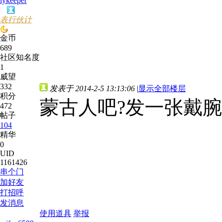
lykeeper
表行伙计
金币
689
社区知名度
1
威望
332
发表于 2014-2-5 13:13:06
|
显示全部楼层
积分
蒙古人吧?发一张戴腕
472
帖子
104
精华
0
UID
1161426
串个门
加好友
打招呼
发消息
使用道具
举报