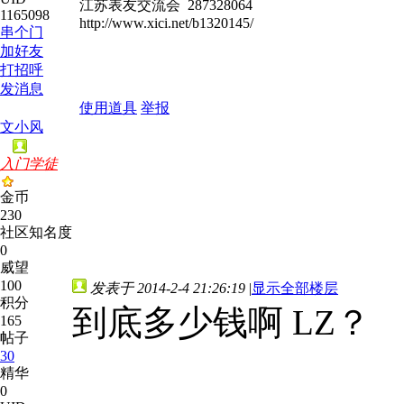
江苏表友交流会 287328064
1165098
http://www.xici.net/b1320145/
串个门
加好友
打招呼
发消息
使用道具
举报
文小风
入门学徒
金币
230
社区知名度
0
威望
100
发表于 2014-2-4 21:26:19
|
显示全部楼层
积分
到底多少钱啊 LZ？
165
帖子
30
精华
0