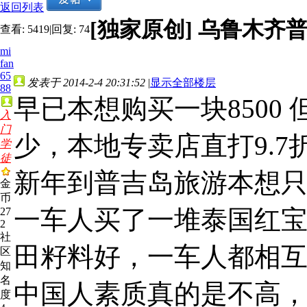
返回列表
[独家原创]
乌鲁木齐普
查看:
5419
|
回复:
74
mi
fan
65
发表于 2014-2-4 20:31:52
|
显示全部楼层
88
早已本想购买一块8500
入
门
少，本地专卖店直打9.
学
徒
新年到普吉岛旅游本想
金
币
一车人买了一堆泰国红
27
2
社
田籽料好，一车人都相
区
知
名
中国人素质真的是不高
度