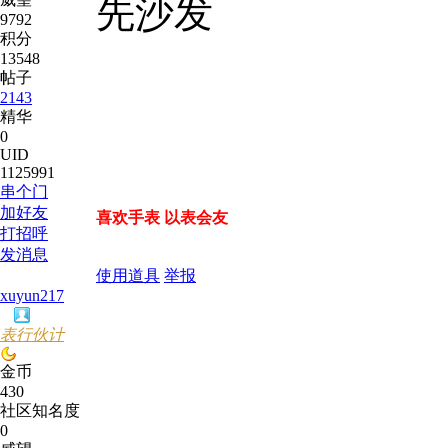
先沙发
9792
积分
13548
帖子
2143
精华
0
UID
1125991
串个门
加好友
喜欢手表 以表会友
打招呼
发消息
使用道具
举报
xuyun217
表行伙计
金币
430
社区知名度
0