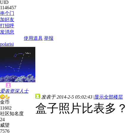
UID
1146457
串个门
加好友
打招呼
发消息
使用道具
举报
polarisi
爱表资深人士
发表于 2014-2-5 05:02:43
|
显示全部楼层
金币
盒子照片比表多？
11602
社区知名度
24
威望
7576