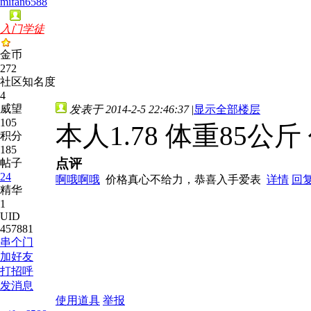
mifan6588
入门学徒
金币
272
社区知名度
4
威望
发表于 2014-2-5 22:46:37
|
显示全部楼层
105
本人1.78 体重85公斤 
积分
185
点评
帖子
24
啊哦啊哦
价格真心不给力，恭喜入手爱表
详情
回
精华
1
UID
457881
串个门
加好友
打招呼
发消息
使用道具
举报