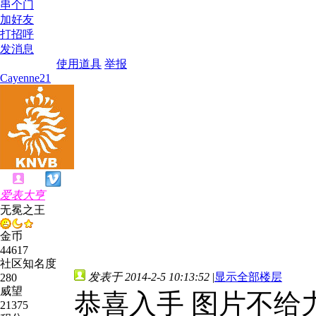
串个门
加好友
打招呼
发消息
使用道具
举报
Cayenne21
爱表大亨
无冕之王
金币
44617
社区知名度
发表于 2014-2-5 10:13:52
|
显示全部楼层
280
威望
恭喜入手 图片不给
21375