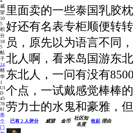
4
威
里面卖的一些泰国乳胶
望
10
好还有名表专柜顺便转
5
积
分
员，原先以为语言不同
18
5
帖
北人啊，看来岛国游东
子
24
精
东北人，一问有没有850
华
1
个点，一试戴感觉棒棒的
UI
D
45
劳力士的水鬼和豪雅，但真
78
81
串
社区知
个
已有
2
人评分
威望
金币
收起
理由
名度
门