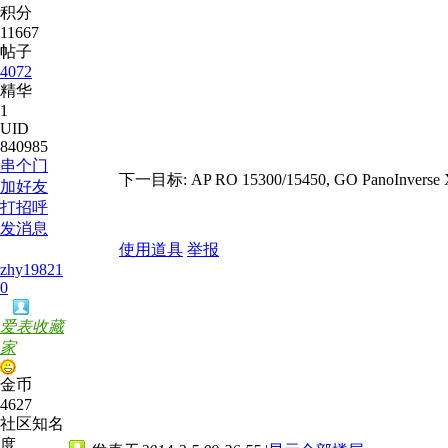
积分
11667
帖子
4072
精华
1
UID
840985
串个门
下一目标: AP RO 15300/15450, GO PanoInverse
加好友
打招呼
发消息
使用道具
举报
zhy19821
0
爱表收藏
家
金币
4627
社区知名
度