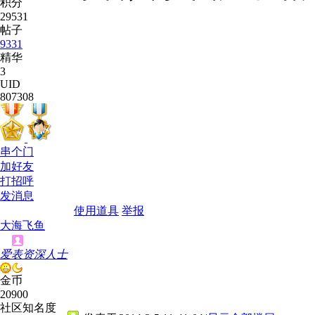
积分
29531
帖子
9331
精华
3
UID
807308
串个门
加好友
打招呼
发消息
使用道具
举报
大海飞鱼
爱表资深人士
金币
20900
社区知名度