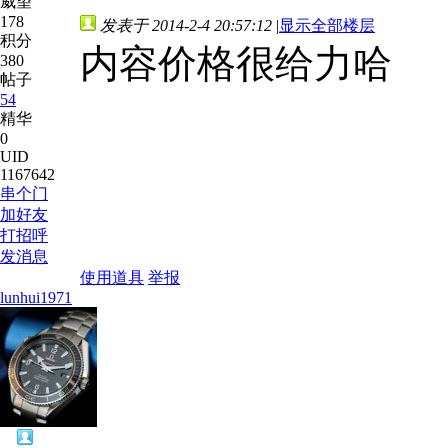
威望
178
发表于 2014-2-4 20:57:12
|
显示全部楼层
积分
内容价格很给力哈
380
帖子
54
精华
0
UID
1167642
串个门
加好友
打招呼
发消息
使用道具
举报
lunhui1971