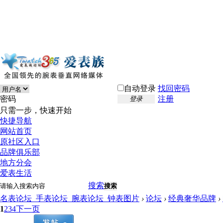
自动登录
找回密码
密码
注册
登录
只需一步，快速开始
快捷导航
网站首页
原社区入口
品牌俱乐部
地方分会
爱表生活
搜索
搜索
名表论坛_手表论坛_腕表论坛_钟表图片
›
论坛
›
经典奢华品牌
›
1
2
3
4
下一页