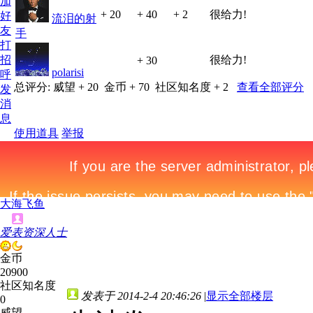
加
+ 20
+ 40
+ 2
很给力!
好
流泪的射
友
手
打
招
很给力!
+ 30
polarisi
呼
总评分:
威望 + 20
金币 + 70
社区知名度 + 2
查看全部评分
发
消
息
使用道具
举报
大海飞鱼
爱表资深人士
金币
20900
社区知名度
发表于 2014-2-4 20:46:26
|
显示全部楼层
0
威望