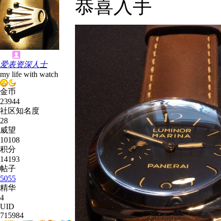
恭喜入手
爱表资深人士
my life with watch
金币
23944
社区知名度
28
威望
10108
积分
14193
帖子
5055
精华
4
UID
715984