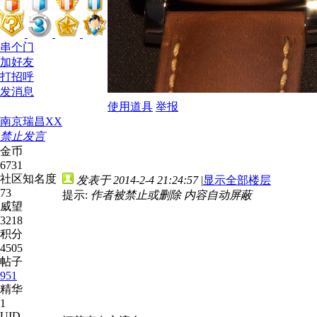
串个门
加好友
打招呼
发消息
使用道具
举报
南京瑞昌XX
禁止发言
金币
6731
社区知名度
发表于 2014-2-4 21:24:57
|
显示全部楼层
73
提示:
作者被禁止或删除 内容自动屏蔽
威望
3218
积分
4505
帖子
951
精华
1
UID