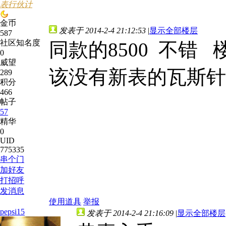
表行伙计
金币
发表于 2014-2-4 21:12:53
|
显示全部楼层
587
社区知名度
同款的8500 不错
0
威望
该没有新表的瓦斯针
289
积分
466
帖子
57
精华
0
UID
775335
串个门
加好友
打招呼
发消息
使用道具
举报
pepsi15
发表于 2014-2-4 21:16:09
|
显示全部楼层