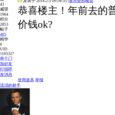
发表于 2014-2-5 09:36:55
|
显示全部楼层
43
恭喜楼主！年前去的普
威望
1964
积分
价钱ok?
2853
帖子
405
精华
0
UID
1165327
串个门
加好友
打招呼
发消息
使用道具
举报
流泪的射手