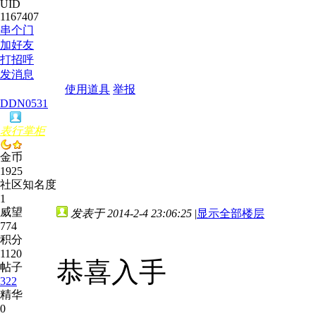
UID
1167407
串个门
加好友
打招呼
发消息
使用道具
举报
DDN0531
表行掌柜
金币
1925
社区知名度
1
威望
发表于 2014-2-4 23:06:25
|
显示全部楼层
774
积分
1120
恭喜入手
帖子
322
精华
0