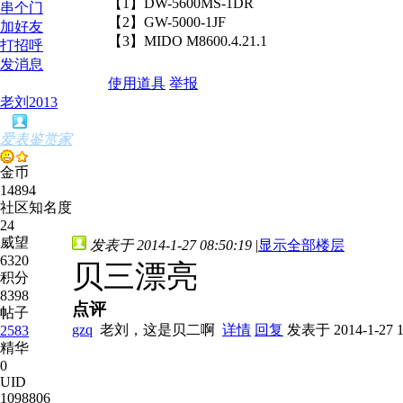
【1】DW-5600MS-1DR
串个门
【2】GW-5000-1JF
加好友
【3】MIDO M8600.4.21.1
打招呼
发消息
使用道具
举报
老刘2013
爱表鉴赏家
金币
14894
社区知名度
24
威望
发表于 2014-1-27 08:50:19
|
显示全部楼层
6320
贝三漂亮
积分
8398
点评
帖子
gzq
老刘，这是贝二啊
详情
回复
发表于 2014-1-27 1
2583
精华
0
UID
1098806