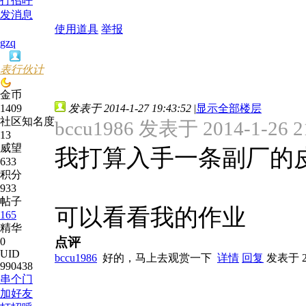
打招呼
发消息
使用道具
举报
gzq
表行伙计
金币
1409
发表于 2014-1-27 19:43:52
|
显示全部楼层
社区知名度
bccu1986 发表于 2014-1-26 2
13
威望
我打算入手一条副厂的
633
积分
933
帖子
可以看看我的作业
165
精华
点评
0
UID
bccu1986
好的，马上去观赏一下
详情
回复
发表于 201
990438
串个门
加好友