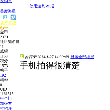
发消息
使用道具
举报
美度海星
表行掌柜
金币
2379
社区知名度
11
威望
1160
发表于 2014-1-27 14:30:48
|
显示全部楼层
积分
手机拍得很清楚
1573
帖子
192
精华
0
UID
1161515
串个门
加好友
打招呼