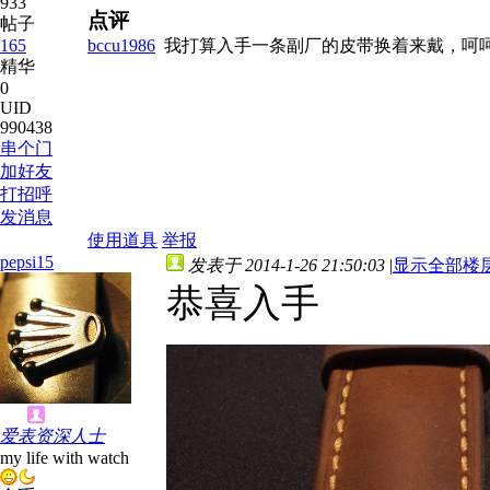
933
点评
帖子
165
bccu1986
我打算入手一条副厂的皮带换着来戴，呵
精华
0
UID
990438
串个门
加好友
打招呼
发消息
使用道具
举报
pepsi15
发表于 2014-1-26 21:50:03
|
显示全部楼
恭喜入手
爱表资深人士
my life with watch