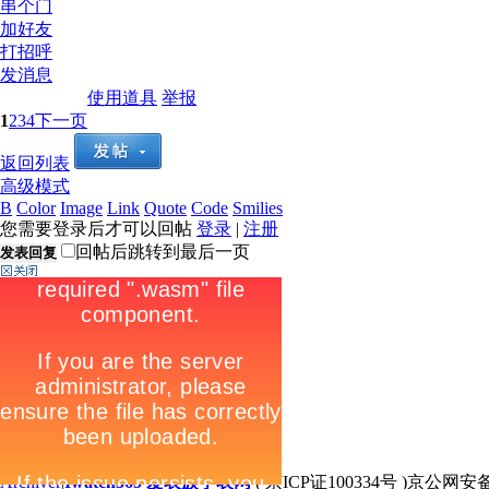
串个门
加好友
打招呼
发消息
使用道具
举报
1
2
3
4
下一页
返回列表
高级模式
B
Color
Image
Link
Quote
Code
Smilies
您需要登录后才可以回帖
登录
|
注册
回帖后跳转到最后一页
发表回复
Archiver
|
Iwatch365 爱表族手表网
( 京ICP证100334号 )京公网安备1