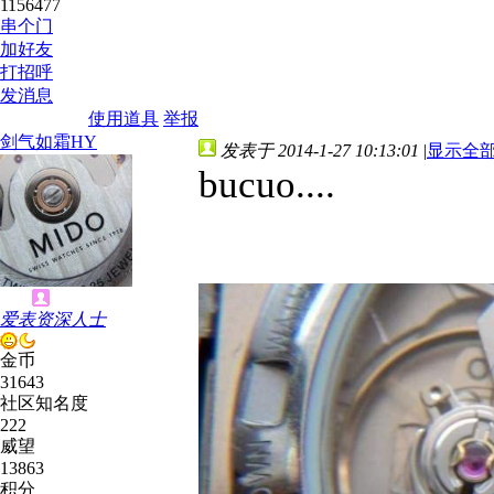
1156477
串个门
加好友
打招呼
发消息
使用道具
举报
剑气如霜HY
发表于 2014-1-27 10:13:01
|
显示全
bucuo....
爱表资深人士
金币
31643
社区知名度
222
威望
13863
积分