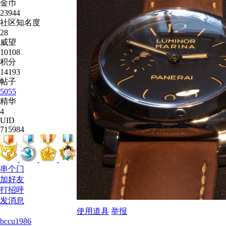
金币
23944
社区知名度
28
威望
10108
积分
14193
帖子
5055
精华
4
UID
715984
串个门
加好友
打招呼
发消息
使用道具
举报
bccu1986