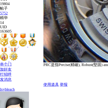
19804
帖子
5752
精华
14
UID
163605
串个门
PRC是指Precise(精確), Robust(堅固) a
加好友
打招呼
发消息
使用道具
举报
lxybleach