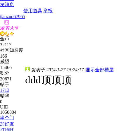
发消息
使用道具
举报
jiaozuo67965
爱表大亨
金币
32117
社区知名度
166
威望
15466
发表于 2014-1-27 15:24:17
|
显示全部楼层
积分
ddd顶顶顶
20671
帖子
1713
精华
0
UID
1050804
串个门
加好友
打招呼