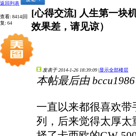
返回列表
[心得交流]
人生第一块机械
查看:
8414
|
回
复:
64
效果差，请见谅）
发表于 2014-1-26 18:39:09
|
显示全部楼层
本帖最后由 bccu1986 于
一直以来都很喜欢带手
列，后来觉得太厚太
择了卡西欧的GW-5