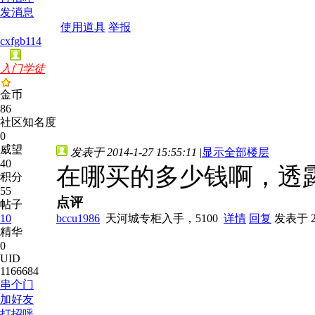
发消息
使用道具
举报
cxfgb114
入门学徒
金币
86
社区知名度
0
威望
发表于 2014-1-27 15:55:11
|
显示全部楼层
40
在哪买的多少钱啊，透
积分
55
点评
帖子
10
bccu1986
天河城专柜入手，5100
详情
回复
发表于 201
精华
0
UID
1166684
串个门
加好友
打招呼