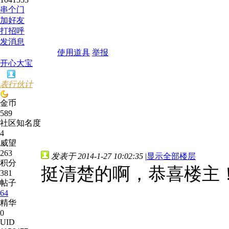
串个门
加好友
打招呼
发消息
使用道具
举报
开心大宝
表行伙计
金币
589
社区知名度
4
威望
263
发表于 2014-1-27 10:02:35
|
显示全部楼层
积分
挺清楚的啊，恭喜楼主
381
帖子
64
精华
0
UID