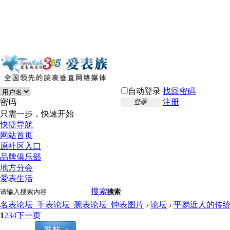
自动登录
找回密码
密码
注册
登录
只需一步，快速开始
快捷导航
网站首页
原社区入口
品牌俱乐部
地方分会
爱表生活
搜索
搜索
名表论坛_手表论坛_腕表论坛_钟表图片
›
论坛
›
平易近人的传
1
2
3
4
下一页