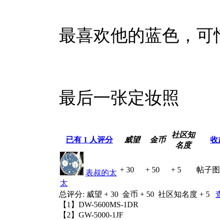
最喜欢他的蓝色，可
最后一张定妆照
社区知
已有
1
人评分
威望
金币
收
名度
+ 30
+ 50
+ 5
帖子图
表叔的太
太
总评分:
威望 + 30
金币 + 50
社区知名度 + 5
【1】DW-5600MS-1DR
【2】GW-5000-1JF