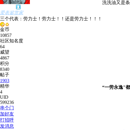
洗洗油又是条
爱表鉴赏家
三个代表：劳力士！劳力士！！还是劳力士！！！
金币
10857
社区知名度
64
威望
4867
积分
8340
帖子
1903
精华
“一劳永逸"
4
UID
599236
串个门
加好友
打招呼
发消息