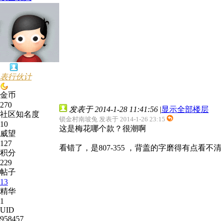
表行伙计
金币
270
发表于 2014-1-28 11:41:56
|
显示全部楼层
社区知名度
锁金村南坡兔 发表于 2014-1-26 23:15
10
这是梅花哪个款？很潮啊
威望
127
看错了，是807-355 ，背盖的字磨得有点
积分
229
帖子
13
精华
1
UID
958457