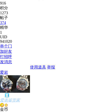
916
积分
1273
帖子
374
精华
1
UID
941020
串个门
加好友
打招呼
发消息
使用道具
举报
爱岩
爱表鉴赏家
金币