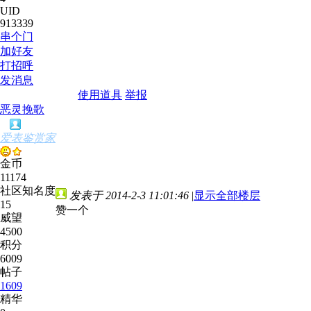
UID
913339
串个门
加好友
打招呼
发消息
使用道具
举报
恶灵挽歌
爱表鉴赏家
金币
11174
社区知名度
发表于 2014-2-3 11:01:46
|
显示全部楼层
15
赞一个
威望
4500
积分
6009
帖子
1609
精华