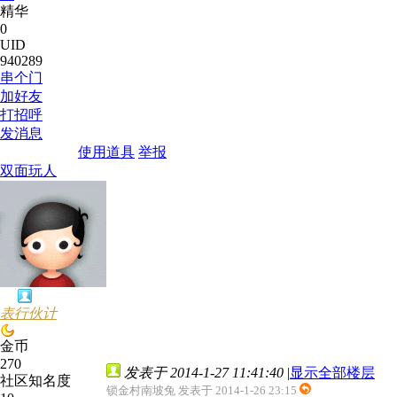
精华
0
UID
940289
串个门
加好友
打招呼
发消息
使用道具
举报
双面玩人
表行伙计
金币
270
发表于 2014-1-27 11:41:40
|
显示全部楼层
社区知名度
锁金村南坡兔 发表于 2014-1-26 23:15