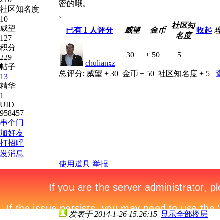
密的哦。
社区知名度
。
10
社区知
威望
已有
1
人评分
威望
金币
收起
名度
127
积分
+ 30
+ 50
+ 5
229
chulianxz
帖子
总评分:
威望 + 30
金币 + 50
社区知名度 + 5
13
精华
1
UID
958457
串个门
加好友
打招呼
发消息
使用道具
举报
发表于 2014-1-26 15:26:15
|
显示全部楼层