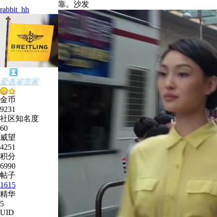
靠。沙发
rabbit_hh
爱表鉴赏家
金币
9231
社区知名度
60
威望
4251
积分
6990
帖子
1615
精华
5
UID