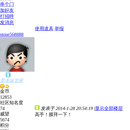
串个门
加好友
打招呼
发消息
使用道具
举报
stone568888
爱表鉴赏家
金币
12853
社区知名度
74
发表于 2014-1-28 20:54:19
|
显示全部楼层
威望
高手！膜拜一下！
5674
积分