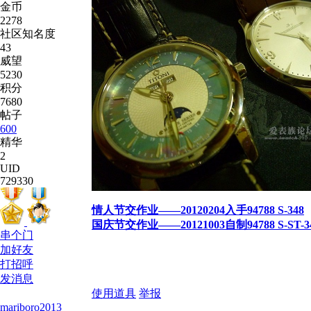
金币
2278
社区知名度
43
威望
5230
积分
7680
帖子
600
精华
2
UID
729330
情人节交作业——20120204入手94788 S-348
国庆节交作业——20121003自制94788 S-ST-3
串个门
加好友
打招呼
发消息
使用道具
举报
mariboro2013