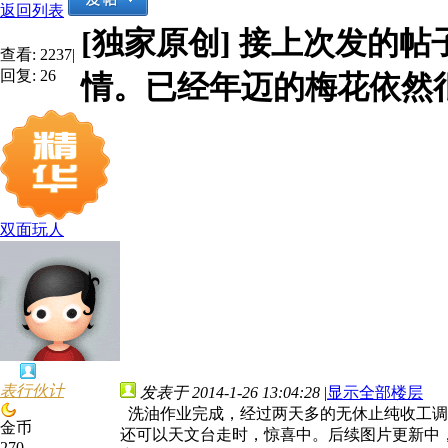
返回列表
[独家原创]
接上次发的帖
查看:
2237
|
回复:
26
情。已经年迈的梅花依然
双面玩人
表行伙计
发表于 2014-1-26 13:04:28
|
显示全部楼层
洗油作业完成，经过两天多的无休止纯收工调
金币
还可以天文台走时，惊喜中。后续图片更新中
270