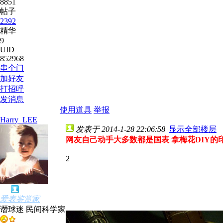
8851
帖子
2392
精华
9
UID
852968
串个门
加好友
打招呼
发消息
使用道具
举报
Harry_LEE
发表于 2014-1-28 22:06:58
|
显示全部楼层
网友自己动手大多数都是国表 拿梅花DIY
2
爱表鉴赏家
谮球迷 民间科学家