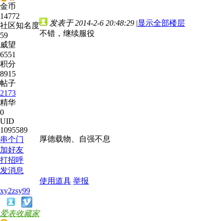
金币
14772
发表于 2014-2-6 20:48:29
|
显示全部楼层
社区知名度
不错，继续服役
59
威望
6551
积分
8915
帖子
2173
精华
0
UID
1095589
厚德载物、自强不息
串个门
加好友
打招呼
发消息
使用道具
举报
xy2zsy99
爱表收藏家