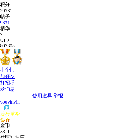
积分
29531
帖子
9331
精华
3
UID
807308
串个门
加好友
打招呼
发消息
使用道具
举报
youyinyin
表行掌柜
金币
3311
社区知名度