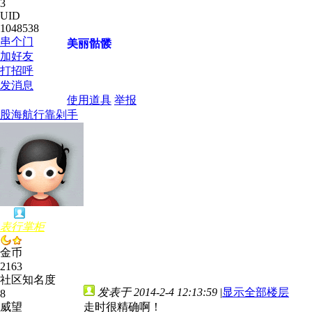
3
UID
1048538
串个门
美丽骷髅
加好友
打招呼
发消息
使用道具
举报
股海航行靠剁手
表行掌柜
金币
2163
社区知名度
发表于 2014-2-4 12:13:59
|
显示全部楼层
8
威望
走时很精确啊！