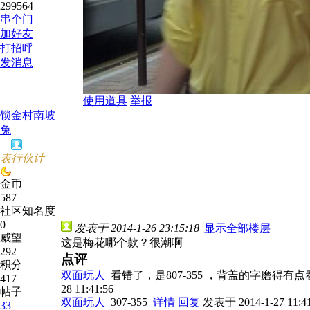
299564
串个门
加好友
打招呼
发消息
使用道具
举报
锁金村南坡
兔
表行伙计
金币
587
社区知名度
0
发表于 2014-1-26 23:15:18
|
显示全部楼层
威望
这是梅花哪个款？很潮啊
292
点评
积分
双面玩人
看错了，是807-355 ，背盖的字磨得
417
28 11:41:56
帖子
双面玩人
307-355
详情
回复
发表于 2014-1-27 11:41
33