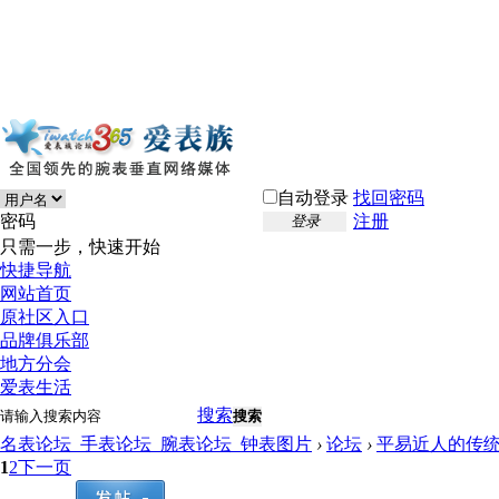
自动登录
找回密码
密码
注册
登录
只需一步，快速开始
快捷导航
网站首页
原社区入口
品牌俱乐部
地方分会
爱表生活
搜索
搜索
名表论坛_手表论坛_腕表论坛_钟表图片
›
论坛
›
平易近人的传
1
2
下一页