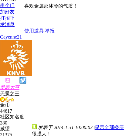
串个门
喜欢金属那冰冷的气质！
加好友
打招呼
发消息
使用道具
举报
Cayenne21
爱表大亨
无冕之王
金币
44617
社区知名度
280
发表于 2014-1-31 10:00:03
|
显示全部楼层
威望
很强大！
21375