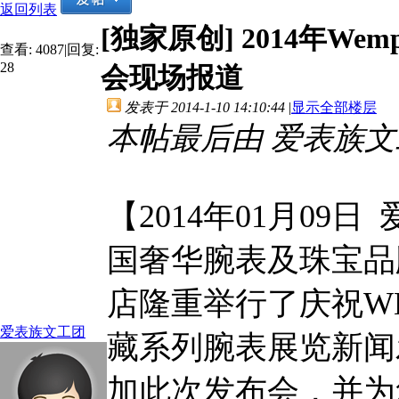
返回列表
[独家原创]
2014年W
查看:
4087
|
回复:
28
会现场报道
发表于 2014-1-10 14:10:44
|
显示全部楼层
本帖最后由 爱表族文工团 于
【2014年01月09日
国奢华腕表及珠宝品
店隆重举行了庆祝W
爱表族文工团
藏系列腕表展览新闻
加此次发布会，并为