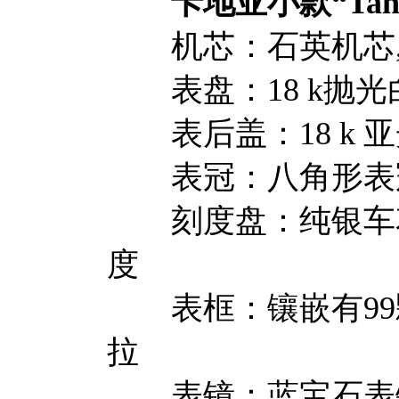
卡地亚小款“Tank Am
机芯：石英机芯, 机
表盘：18 k抛光
表后盖：18 k 
表冠：八角形表冠
刻度盘：纯银车花
度
表框：镶嵌有99颗
拉
表镜：蓝宝石表