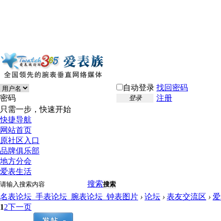
自动登录
找回密码
密码
注册
登录
只需一步，快速开始
快捷导航
网站首页
原社区入口
品牌俱乐部
地方分会
爱表生活
搜索
搜索
名表论坛_手表论坛_腕表论坛_钟表图片
›
论坛
›
表友交流区
›
爱
1
2
下一页