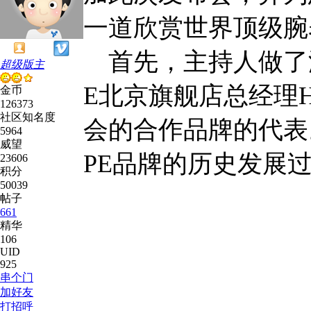
一道欣赏世界顶级腕
首先，主持人做了温
超级版主
E北京旗舰店总经理
金币
126373
社区知名度
会的合作品牌的代表
5964
威望
PE品牌的历史发展
23606
积分
50039
帖子
661
精华
106
UID
925
串个门
加好友
打招呼