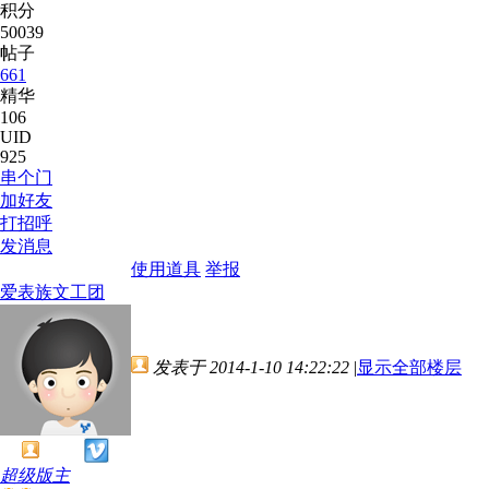
积分
50039
帖子
661
精华
106
UID
925
串个门
加好友
打招呼
发消息
使用道具
举报
爱表族文工团
发表于 2014-1-10 14:22:22
|
显示全部楼层
超级版主