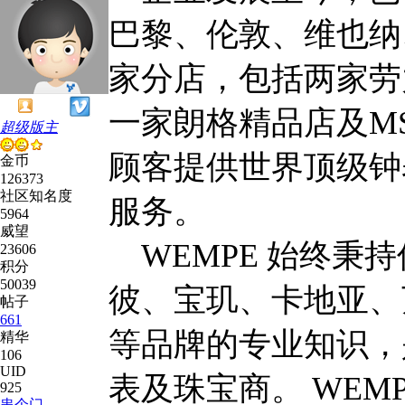
巴黎、伦敦、维也纳
家分店，包括两家劳
一家朗格精品店及MS
超级版主
顾客提供世界顶级钟
金币
126373
社区知名度
服务。
5964
威望
WEMPE 始终秉
23606
积分
50039
彼、宝玑、卡地亚、
帖子
661
等品牌的专业知识，
精华
106
UID
表及珠宝商。 WE
925
串个门