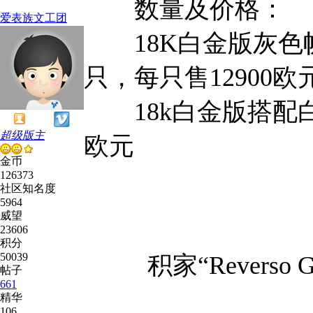
数量及价格：
爱表族文工团
18K白金版灰色帆
只，每只售12900欧
18k白金版搭配白金
超级版主
欧元
金币
126373
社区知名度
5964
威望
23606
积分
50039
积家“Reverso 
帖子
661
精华
106