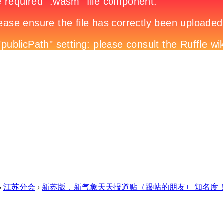
›
江苏分会
›
新苏版，新气象天天报道贴（跟帖的朋友++知名度