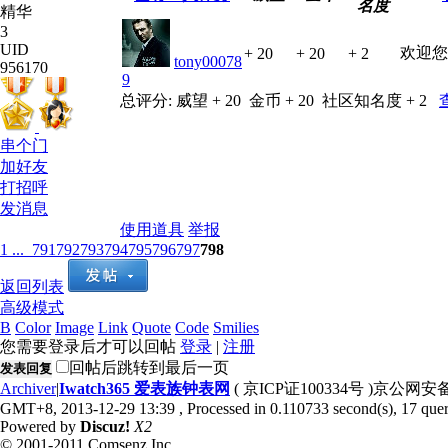
名度
精华
3
UID
欢迎您
+ 20
+ 20
+ 2
tony00078
956170
9
总评分:
威望 + 20
金币 + 20
社区知名度 + 2
串个门
加好友
打招呼
发消息
使用道具
举报
1 ...
791
792
793
794
795
796
797
798
返回列表
高级模式
B
Color
Image
Link
Quote
Code
Smilies
您需要登录后才可以回帖
登录
|
注册
回帖后跳转到最后一页
发表回复
Archiver
|
Iwatch365 爱表族钟表网
( 京ICP证100334号 )京公网安备1
GMT+8, 2013-12-29 13:39
, Processed in 0.110733 second(s), 17 quer
Powered by
Discuz!
X2
© 2001-2011 Comsenz Inc.