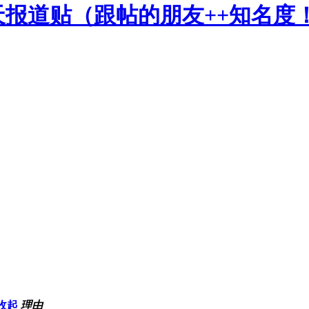
报道贴（跟帖的朋友++知名度
收起
理由