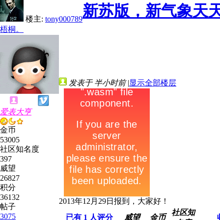
新苏版，新气象天天
楼主:
tony000789
梧桐。
发表于
半小时前
|
显示全部楼层
爱表大亨
金币
53005
社区知名度
397
威望
26827
积分
36132
2013年12月29日报到，大家好！
帖子
社区知
3075
已有
1
人评分
威望
金币