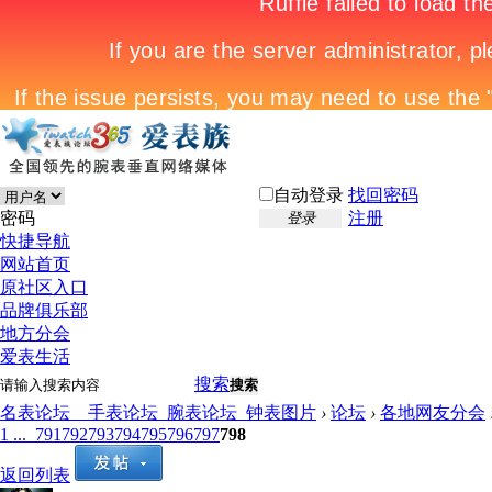
自动登录
找回密码
密码
注册
登录
快捷导航
网站首页
原社区入口
品牌俱乐部
地方分会
爱表生活
搜索
搜索
名表论坛__手表论坛_腕表论坛_钟表图片
›
论坛
›
各地网友分会
1 ...
791
792
793
794
795
796
797
798
返回列表