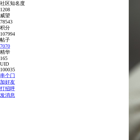
社区知名度
1208
威望
78543
积分
107994
帖子
7070
精华
165
UID
100035
串个门
加好友
打招呼
发消息