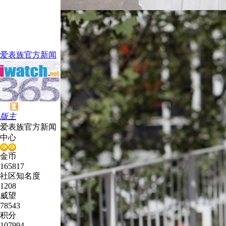
爱表族官方新闻
版主
爱表族官方新闻
中心
金币
165817
社区知名度
1208
威望
78543
积分
107994