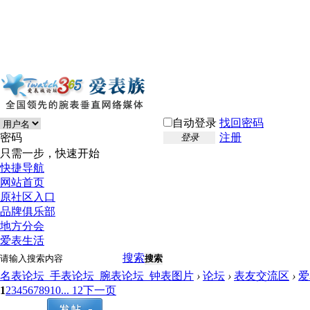
自动登录
找回密码
密码
注册
登录
只需一步，快速开始
快捷导航
网站首页
原社区入口
品牌俱乐部
地方分会
爱表生活
搜索
搜索
名表论坛_手表论坛_腕表论坛_钟表图片
›
论坛
›
表友交流区
›
爱
1
2
3
4
5
6
7
8
9
10
... 12
下一页