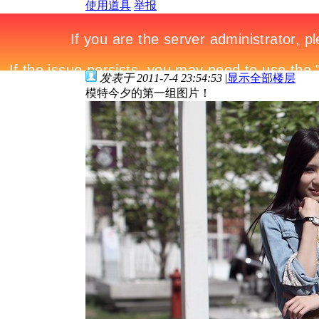
使用道具
举报
发表于 2011-7-4 23:54:53
|
显示全部楼层
模特今夕的第一组图片！