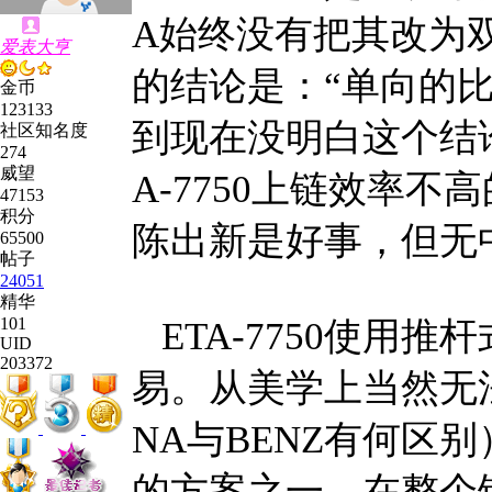
A始终没有把其改为
爱表大亨
的结论是：“单向的
金币
123133
到现在没明白这个结
社区知名度
274
威望
A-7750上链效率
47153
积分
陈出新是好事，但无
65500
帖子
24051
精华
101
ETA-7750使用
UID
203372
易。从美学上当然无法比美
NA与BENZ有何区
的方案之一。在整个钟