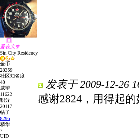
爱表大亨
Sin City Residency
金币
28359
社区知名度
发表于 2009-12-26 16
48
威望
11622
感谢2824，用得起
积分
20117
帖子
8296
精华
7
UID