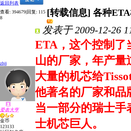
返回列表
[转载信息]
各种ET
查看:
394679
|
回复:
115
8
发表于 2009-12-26 11
ETA，这个控制
山的厂家，年产量
zhjj
大量的机芯给Tiss
他著名的厂家和品
当一部分的瑞士手
爱表大亨
士机芯巨人。
金币
123133