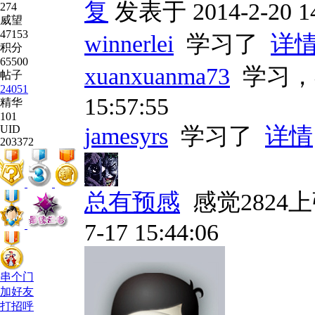
复
发表于 2014-2-20 14
274
威望
47153
winnerlei
学习了
详
积分
65500
xuanxuanma73
学习
帖子
24051
15:57:55
精华
101
jamesyrs
学习了
详情
UID
203372
总有预感
感觉2824
7-17 15:44:06
串个门
加好友
打招呼