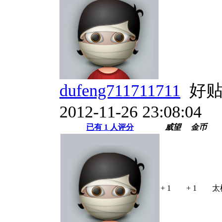
dufeng711711711
好贴
2012-11-26 23:08:04
已有
1
人评分
威望
金币
+ 1
+ 1
太