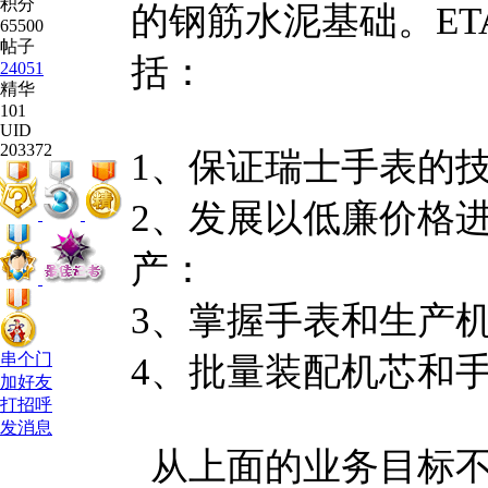
积分
的钢筋水泥基础。E
65500
帖子
括：
24051
精华
101
UID
203372
1、保证瑞士手表的
2、发展以低廉价格
产：
3、掌握手表和生产
串个门
4、批量装配机芯和
加好友
打招呼
发消息
从上面的业务目标不