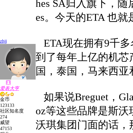
hes SA归入旗下，随后更名
es。今天的ETA 
ETA现在拥有9千多
zhjj
到了每年上亿的机芯
国，泰国，马来西亚
爱表大亨
如果说Breguet，Glashu
金币
123133
oz等这些品牌是斯
社区知名度
274
沃琪集团门面的话，
威望
47153