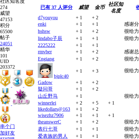
社区知名度
社区知
274
已有
37
人评分
威望
金币
名度
威望
d7youyou
+ 1
+ 2
47153
enki
+ 1
+ 1
感谢分
积分
hshsw
+ 1
+ 2
很给力
65500
帖子
lindabo子辰
+ 1
+ 1
很给力
24051
2225222
+ 1
+ 1
精华
rmvber
+ 1
+ 2
感谢总
101
Engiang
+ 1
+ 2
很给力
UID
203372
很给力
+ 1
+ 3
bjplc40
Gadow
+ 1
+ 2
疑问哥
+ 1
+ 2
山丘野马
+ 1
很给力
winnerlei
+ 2
+ 5
+ 1
likedollars@163
+ 1
+ 2
wisezhz7906
+ 1
+ 1
+ 1
theanswerC
+ 1
+ 2
很给力
串个门
表行七哥
+ 1
+ 1
很给力
加好友
爱表族的男人
+ 1
+ 1
很给力