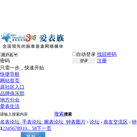
自动登录
找回密码
密码
注册
登录
只需一步，快速开始
快捷导航
网站首页
原社区入口
品牌俱乐部
地方分会
爱表生活
搜索
搜索
名表论坛_手表论坛_腕表论坛_钟表图片
›
论坛
›
表友交流区
›
钟
1
2
3
4
5
6
7
8
9
10
... 58
下一页