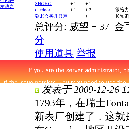
打招呼
SHGKG
+ 1
+ 1
发消息
onedoor
+ 1
+ 2
很给力
到老会买几只表
+ 1
长知识
总评分:
威望 + 37
金币
分
使用道具
举报
发表于 2009-12-26 11
1793年，在瑞士Fon
新表厂创建了，这就是