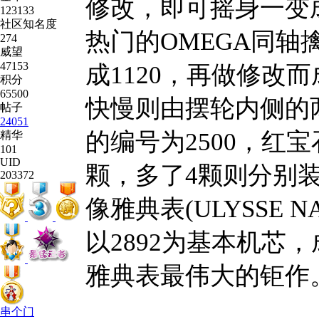
修改，即可摇身一变
123133
社区知名度
热门的OMEGA同轴
274
威望
47153
成1120，再做修改
积分
65500
快慢则由摆轮内侧的
帖子
24051
的编号为2500，红宝
精华
101
UID
颗，多了4颗则分别装
203372
像雅典表(ULYSSE
以2892为基本机芯
雅典表最伟大的钜作
串个门