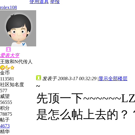
使用道具
举报
rolex108
爱表大亨
王致和N代传人
金币
发表于 2008-3-17 00:32:29
|
显示全部楼层
113581
社区知名度
~
577
先顶一下~~~~~
威望
56555
积分
是怎么帖上去的？
78875
帖子
4673
精华