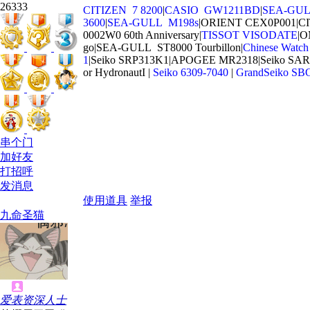
26333
CITIZEN 7 8200
|
CASIO GW1211BD
|
SEA-GULL
3600
|
SEA-GULL M198s
|ORIENT CEX0P001|CI
0002W0 60th Anniversary|
TISSOT VISODATE
|O
go|SEA-GULL ST8000 Tourbillon|
Chinese Watch 
1
|Seiko SRP313K1|APOGEE MR2318|Seiko SAR
or HydronautI |
Seiko 6309-7040
|
GrandSeiko SB
串个门
加好友
打招呼
发消息
使用道具
举报
九命圣猫
爱表资深人士