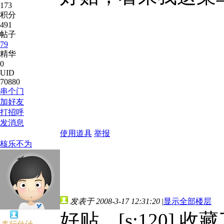
173
积分
491
帖子
79
精华
0
UID
70880
串个门
加好友
打招呼
发消息
使用道具
举报
核乐不为
发表于 2008-3-17 12:31:20
|
显示全部楼层
好贴，[s:120] 收藏了: