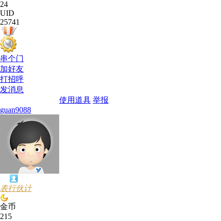
24
UID
25741
串个门
加好友
打招呼
发消息
使用道具
举报
guan9088
表行伙计
金币
215