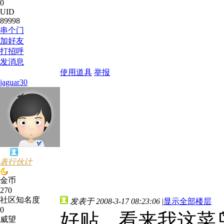
0
UID
89998
串个门
加好友
打招呼
发消息
使用道具
举报
jaguar30
表行伙计
金币
270
社区知名度
发表于 2008-3-17 08:23:06
|
显示全部楼层
0
好贴，看来我这菜
威望