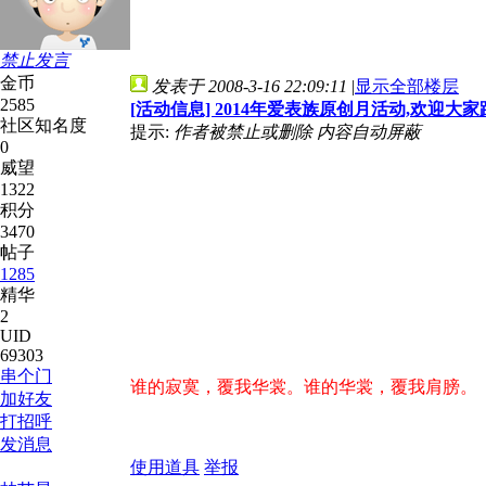
禁止发言
金币
发表于 2008-3-16 22:09:11
|
显示全部楼层
2585
[活动信息] 2014年爱表族原创月活动,欢迎大家
社区知名度
提示:
作者被禁止或删除 内容自动屏蔽
0
威望
1322
积分
3470
帖子
1285
精华
2
UID
69303
串个门
谁的寂寞，覆我华裳。谁的华裳，覆我肩膀。
加好友
打招呼
发消息
使用道具
举报