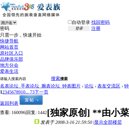
自动登录
找回密码
密码
注册
登录
只需一步，快速开始
快捷导航
网站首页
原社区入口
品牌俱乐部
地方分会
爱表生活
搜索
搜索
名表论坛_手表论坛_腕表论坛_钟表图片
›
论坛
›
表友交流区
›
钟
1
2
3
4
5
6
7
8
9
10
... 73
下一页
返回列表
[独家原创]
**由小菜
查看:
160096
|
回复:
1442
发表于 2008-3-16 21:59:50
|
显示全部楼层