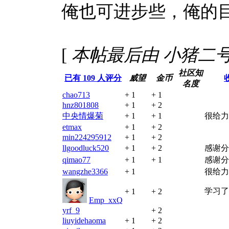
俺也可进步些，俺的目
[
本帖最后由 小猪二号 于 2
社区知
已有
109
人评分
威望
金币
名度
chao713
+ 1
+ 1
hnz801808
+ 1
+ 2
中央情爆菊
+ 1
+ 1
很给力
etmax
+ 1
+ 2
min224295912
+ 1
+ 2
llgoodluck520
+ 1
+ 2
感谢分
qimao77
+ 1
+ 1
感谢分
wangzhe3366
+ 1
很给力
学习了
+ 1
+ 2
Emp_xxQ
yrf_9
+ 2
liuyidehaoma
+ 1
+ 2