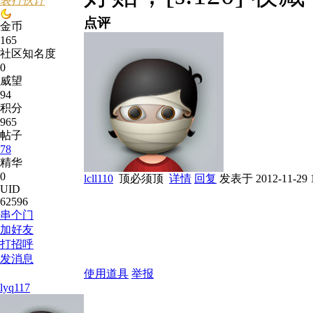
表行伙计
点评
金币
165
社区知名度
0
威望
94
积分
965
帖子
78
精华
0
lcll110
顶必须顶
详情
回复
发表于 2012-11-29 1
UID
62596
串个门
加好友
打招呼
发消息
使用道具
举报
lyq117