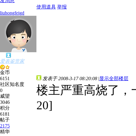
发消息
使用道具
举报
liuhongfeigd
爱表鉴赏家
金币
6151
发表于 2008-3-17 08:20:08
|
显示全部楼层
社区知名度
楼主严重高烧了，一个月
0
威望
20]
3046
积分
6181
帖子
2175
精华