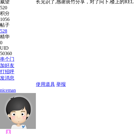
威望
长见识了,感谢斑竹分享，对了问下.楼上的REL
520
积分
1056
帖子
528
精华
0
UID
50360
串个门
加好友
打招呼
发消息
使用道具
举报
niceman