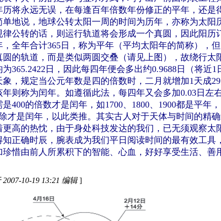
年历将永远无误，在每逢百年倍数年份修正的平年，还是
简单地说，地球公转太阳一周的时间为历年，亦称为太阳
规律公转的话，则运行轨道将会形成一个真圆，因此阳历
，全年合计365日，称为平年（平均太阳年的简称），
真圆的轨道，而是类似两圆交叠（请见上图），故绕行太
365.2422日，因此每四年便会多出约0.9688日（将近1
象，规定当公元年数是四的倍数时，二月就增加1天成2
年则称为闰年。如遵循此法，每四年又会多加0.03日左
400的倍数才是闰年，如1700、1800、1900都是平年，
00整除才是闰年，以此类推。其实古人对于天体与时间的精
着更高的热忱，由于身处科技发达的我们，已无须观察太
得知正确时辰，腕表成为我们平日阅读时间的最有效工具
加珍惜由前人所累积下的智能、心血，好好享受生活、善
007-10-19 13:21 编辑
]