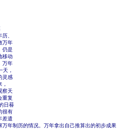
高
年历、
做万年
，仍是
地移动
，万年
一天，
的灵感
来，
观察天
会重复
的日晷
的很有
年差遣
解万年制历的情况。万年拿出自己推算出的初步成果