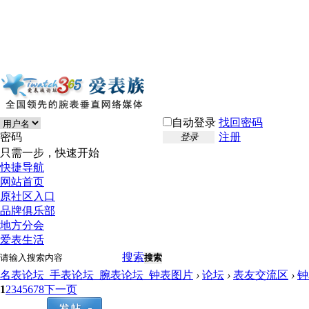
自动登录
找回密码
密码
注册
登录
只需一步，快速开始
快捷导航
网站首页
原社区入口
品牌俱乐部
地方分会
爱表生活
搜索
搜索
名表论坛_手表论坛_腕表论坛_钟表图片
›
论坛
›
表友交流区
›
钟
1
2
3
4
5
6
7
8
下一页