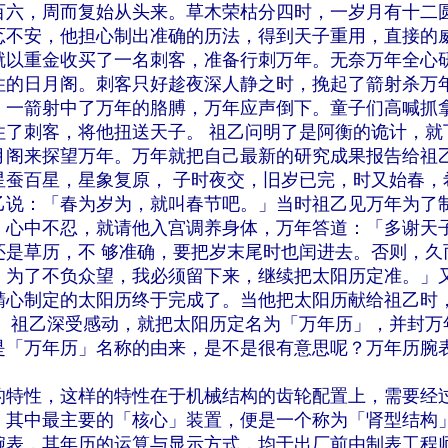
百六，周而复始从头来。草木荣枯分四时，一岁月有十二
忑不安，他担心制出准确的历法，得到天子重用，直接的
就以重金收买了一名刺客，准备行刺万年。无奈万年全心
住的日月阁。刺客只好趁夜深人静之时，挽起了箭射杀万
，一箭射中了万年的胳膊，万年应声倒下。童子们高喊抓
住了刺客，将他扭送天子。 祖乙问明了是阿衡的诡计，就
月阁来探望万年。万年就把自己最新的研究成果报告给祖
星蚕百星，星象复原， 子时夜交，旧岁已完，时又始春，
乙说：「春为岁为，就叫春节吧。」当时祖乙见万年为了
，心中不忍，就请他入宫调养身体，万年答道：「多谢天
还是草历，不 够准确，要把岁末尾时也闰进去。否则，久
。为了不负众望，我必须留下来，继续把太阳历定准。」
精心制定的太阳历终于完成了。当他把太阳历献给祖乙时
。 祖乙深受感动，就把太阳历定名为「万年历」，并封万
是「万年历」名称的由来，是不是很有意思呢？万年历腕
的特性，这样的特性在于机械结构的齿轮配置上，需要经
，其中最主要的「核心」装置，便是一个称为「肾型结构
腕表，其年历的运算与显示方式，均于出厂前由制表工程