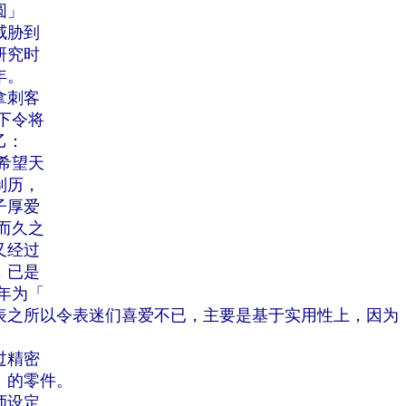
圆」
威胁到
研究时
年。
拿刺客
下令将
乙：
希望天
制历，
子厚爱
而久之
又经过
，已是
年为「
表之所以令表迷们喜爱不已，主要是基于实用性上，因为
过精密
」的零件。
师设定