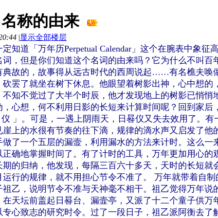
" 名称的由来
20:44
|
显示全部楼层
道「万年历Perpetual Calendar」这个在腕表中象征
名词，但是你们知道这个名词的由来吗？它为什么不叫百
有典故的，故事得从远古时代的西周说起……有名樵夫唤
，砍罢了就坐在树下休息。他眼望着树影出神，心中想的
。不知不觉过了大半个时辰，他才发现地上的树影已悄悄
动，心想，何不利用日影的长短来计算时间呢？回到家后
晷 仪 」。可是，一遇上阴雨天，日晷仪又失去效用了。有
见崖上的水很有节奏的往下滴，规律的滴水声又启发了他
手做了一个五层的漏壸，利用漏水的方法来计时。这么一
以正确地掌握时间了。有了计时的工具，万年更加用心的
长期的归纳，他发现，每隔三百六十多天，天时的长短就
月运行的规律，就不用担心节令不准了。 万年就带着自制
子祖乙，说明节令不准与天神毫不相干。祖乙觉得万年说
，在天坛前盖起日晷台、漏壸亭，又派了十二个童子供万
以专心致志的研究时令。过了一段日子，祖乙派阿衡去了