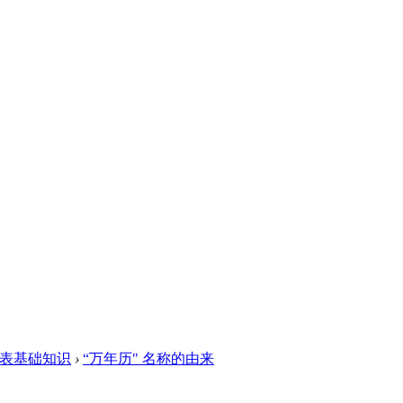
表基础知识
›
“万年历" 名称的由来