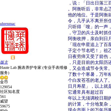
，说：「日出日落三
。阿衡听后，非常忐
他的地位。于是阿衡
令，几乎从不离开所
uhrenmac
只听得「嗖」的一声
，守卫的兵士及时抓
阿衡收押，亲自到日
「现在申星追上了百
子定个节名吧！」祖
日夜劳瘁又受了箭伤
，只是目前的太阳历
版主
Haute Lab 腕表养护专家 (专业手表维修
，又会造成节令失常
服务)
了数十个寒暑，万年
个白发苍苍的老人了
金币
日月寿星」，以上就
129054
社区知名度
它通常具有超过百
561
年以上无须调校日期
威望
的计算，十分地复杂
59675
现今市面上的万年历
积分