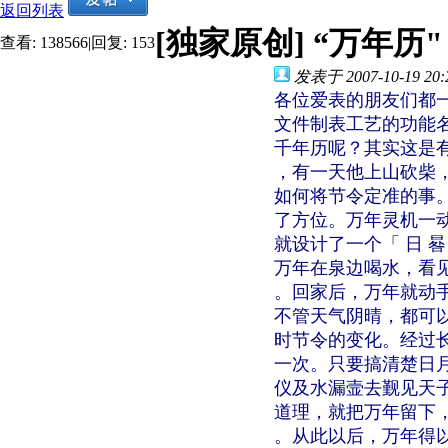
返回列表
[独家原创]
“万年历
查看:
138566
|
回复:
153
发表于 2007-10-19 20:
各位爱表的朋友们都一定知
文件制表工艺的功能
千年历呢？其实这是
，有一天他上山砍柴
如何将节令定准的事
了方位。万年灵机一
就设计了一个「 日 
万年在泉边喝水，看
。回家后，万年就动
不管天气阴晴，都可
时节令的变化。经过
一次。只要搞清楚日
仪及水漏壸去觐见天
道理，就把万年留下
。从此以后，万年得