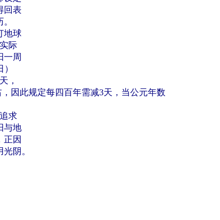
得回表
历。
订地球
但实际
阳一周
日）
9天，
右，因此规定每四百年需减3天，当公元年数
确追求
阳与地
，正因
用光阴。