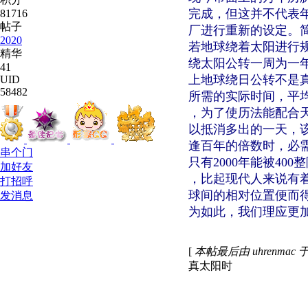
完成，但这并不代表
81716
帖子
厂进行重新的设定。
2020
若地球绕着太阳进行
精华
绕太阳公转一周为一年
41
上地球绕日公转不是
UID
58482
所需的实际时间，平均为
，为了使历法能配合天
以抵消多出的一天，该
逢百年的倍数时，必需是
串个门
只有2000年能被4
加好友
，比起现代人来说有
打招呼
球间的相对位置便而
发消息
为如此，我们理应更
[
本帖最后由 uhrenmac 于 2
真太阳时