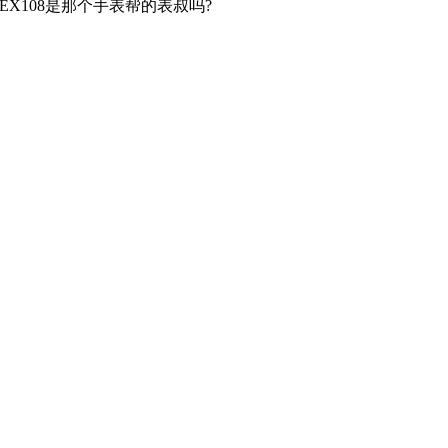
EX108是那个手表帮的表叔吗?