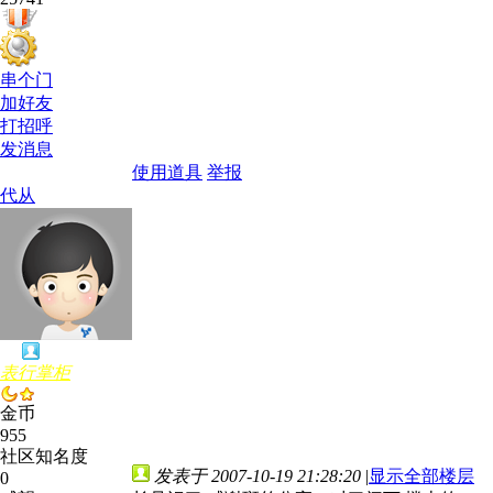
串个门
加好友
打招呼
发消息
使用道具
举报
代从
表行掌柜
金币
955
社区知名度
发表于 2007-10-19 21:28:20
|
显示全部楼层
0