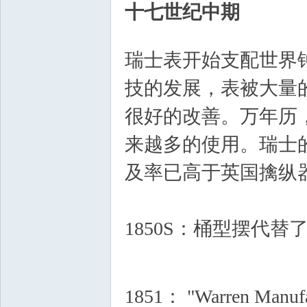
十七世纪中期
4 z0 v" h# n4 f2 h; p
瑞士表开始支配世界
技的发展，表被大量
很好的改善。万年历
来越多的使用。瑞士
及率已高于英国擒纵
1850S：桶型摆代
?
$ k% l7 B* n% S4 J- A8 G2 o
1851： "Warren Ma