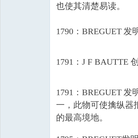
也使其清楚易读。
1790：BREGUE
@, [& o; k1 N3 B, P o
5 L8 a; z4 V. H# y
1791：J F BAUTT
q4 l" [* V7 P' I0 a. j' z
" a1 n$ F* v/ C8 f
1791：BREGUE
一，此物可使擒纵器
的最高境地。
+ l( T Q& u
. \4 c. z% C" R9 }