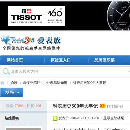
网站首页
原社区入口
品牌俱乐部
论坛
表友交流区
钟表基础知识
钟表历史500年大事记
钟表历史500年大事记
查看:
72898
|
回复:
106
[复制链接]
名
›
›
›
›
娃娃雪糕
发表于 2006-10-23 09:33:06
|
显示全部楼层