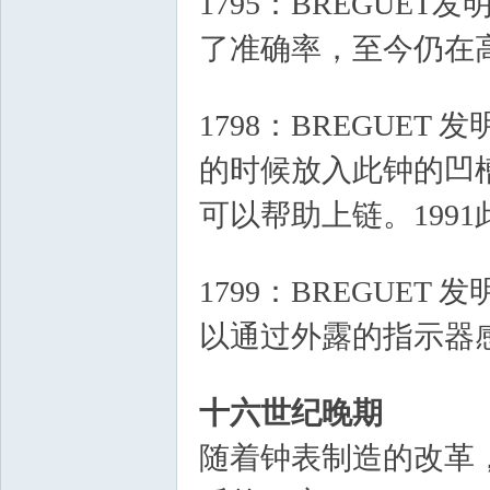
1795：BREGUE
了准确率，至今仍在
3 b- l0 U3 s) e/ s, D
1798：BREGUET 
的时候放入此钟的凹
可以帮助上链。199
8 F7 r. g; U6 n4 V) q
1799：BREGUET
以通过外露的指示器
; X, l0 w# ?4 K! v) O0 m
十六世纪晚期
随着钟表制造的改革