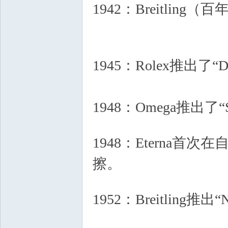
1942：Breitling
V! U/ a; {# n) ~! c1 W
1945：Rolex推出了“D
1948：Omega推出了“S
3 i( b7 z* ?0 e6 z5 ^
1948：Eterna
擦。
- o5 t, T: ?* a, v) d* c m
1952：Breitling
. @) ?& e: [5 O c