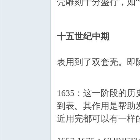
壳雕刻十分盛行，如“
{
十五世纪中期
腕
表用到了双套壳。即
& q. b7 F. O$ |/ p
% ?: A+ g4 ^% k7 G4 y+ N1 _
1635：这一阶段的
到表。其作用是帮助
表
近用完都可以有一样
6 a9 v& t# v4 ^! P# j7 \