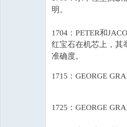
明。
" I+ }( [# s% f* E) H
_
1704：PETER和JACO
红宝石在机芯上，其
准确度。
7 J1 a/ \3 n5 Z: y5 S- ], k1 s
钟
1715：GEORGE G
Q! l& D8 L5 L0 G
1725：GEORGE
表