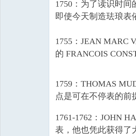
1750：为了读识时
即使今天制造珐琅表
1755：JEAN MA
的 FRANCOIS CO
图
E: p5 Y
4 Q; F! e+ h$ y
1759：THOMAS
点是可在不停表的前
5 _" ]' Z! f& l4 D
1761-1762：JOH
片
表，他也凭此获得了