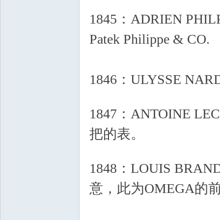
1845：ADRIEN PH
Patek Philippe & CO.
1846：ULYSSE NA
2 i+ V5 c& U, j" j3 J0 ^
1847：ANTOINE
把的表。
& T! p3 D3 b/ U8 p
1848：LOUIS BRA
意，此为OMEGA的