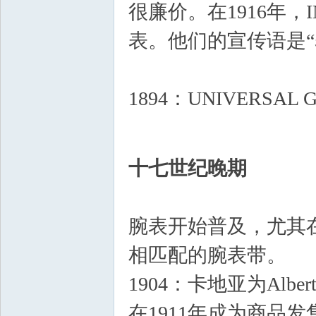
很廉价。在1916年，I
表。他们的宣传语是“
1894：UNIVERSAL 
* w% e4 h" R* z' x* h3 W
3 X+ v) I4 E" f& K
十七世纪晚期
腕表开始普及，尤其
相匹配的腕表带。
8 _4 
1904：卡地亚为Alber
在1911年成为商品