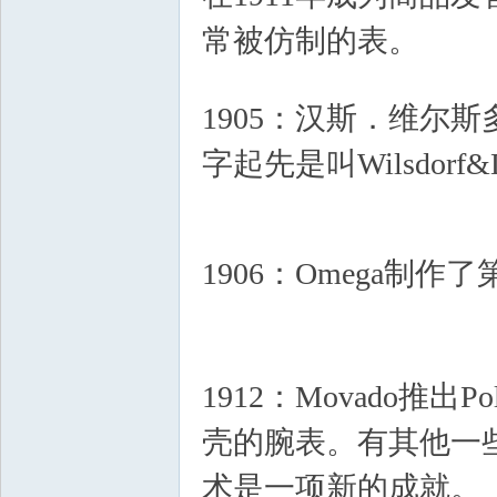
常被仿制的表。
- H' \, N
3 z1 I1 [( F6 u. W% u
1905：汉斯．维尔斯
字起先是叫Wilsdorf&
a5 _6 L2 Z
9 y: v" ?2 X( v% h6 T
1906：Omega制
Q/ I' I9 ^0 S
1912：Movado推
壳的腕表。有其他一
术是一项新的成就。
5