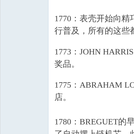
1770：表壳开始向
行普及，所有的这些
4 w* m8 P& K9 |3 H) n
1773：JOHN HA
奖品。
0 t2 m5 [" h, A- X9 G4 p( J
1775：ABRAHAM 
店。
7 H8 L6 m5 B+ |7 a7 M;
1780：BREGUET的早
了自动摆上链机芯。此