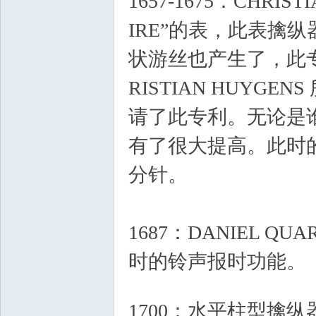
1657-1675：CHRI
IRE”的表，此表擒
状游丝也产生了，此专利是归
论
RISTIAN HUYGE
请了此专利。无论是
有了很大提高。此时
分针。
# c, W+ v) K r, k+ \* 
坛
1687：DANIEL 
时的铃声报时功能。
3
! I% s* g" ?8 b2 ?0 ~+ R) t$ q
1700：水平柱型擒纵器被