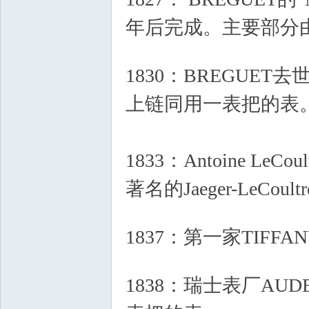
年后完成。主要部分由制
& a9 @ j# J% F5 `1 M8 q
1830：BREGUE
上链同用一表把的表
1833：Antoine 
著名的Jaeger-LeCoul
N a* x4 S: j; n/ R3 j1 v7 e
1837：第一家TIFF
; U! n% }6 R! G+ k9 S
1838：瑞士表厂AU