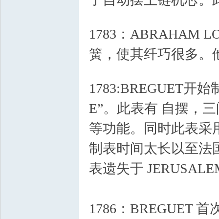
% k0 m) r! \, n: j
1783：ABRAHAM 
簧，使其纤巧很多。
0 O1 Q$ {0 I6 z+ M1 E& @: e
1783:BREGUET开始
E”。此表有 自摆，
等功能。同时此表采
制表时间太长以至法国
表遗失于 JERUSA
1786：BREGUE