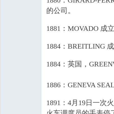
1880：GIRARD-
的公司。
& \, E) e: J+ G$ J1
5 E7 r: Y Z s" ^
1881：MOVADO 成
4 z( |& _1 c8 d* w$ M% D v, S
1884：BREITLING
& B' B! R7 X W& C+ o
1884：英国，GRE
1886：GENEVA SE
8 f( n+ J! [& u, [3 Z% i
1891：4月19日一
火车调度员的手表停