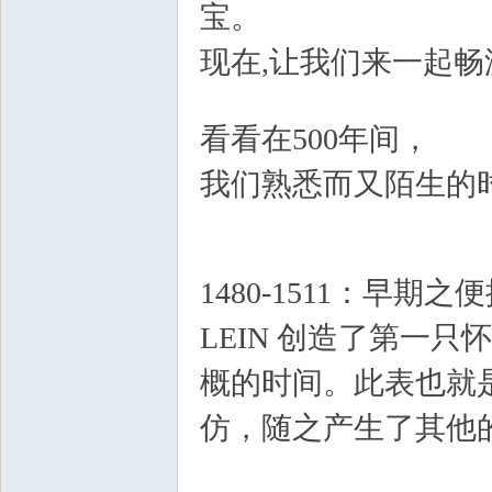
宝。
现在,让我们来一起
坛
6 d( X: x2 T
看看在500年间，
% c+ o
我们熟悉而又陌生的
* C
# [& ?$ h: a( K9 A) d* |
1480-1511：早期之
__
LEIN 创造了第一
概的时间。此表也就是
仿，随之产生了其他的