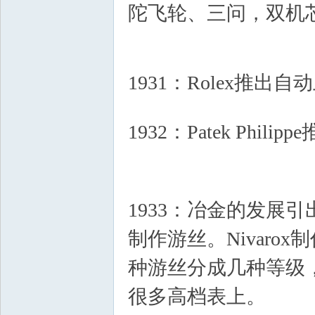
陀飞轮、三问，双机
F* C
! I! W2 h" d4 X v8 A8 P/ l% ?#
1931：Rolex推出自动上
* I4 N3 c, `4 N, @4 r
1932：Patek Phil
5 b5 W& p0 P' m
1933：冶金的发展引
制作游丝。Nivarox
种游丝分成几种等级，Ni
很多高档表上。
4 e6 d! 