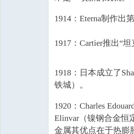
$ ~6 Y5 k2 f6 x1 E+ K8 |9 I( J v
1914：Eterna制
1917：Cartier
W7 G* F; S3 x( O
- ~7 H! F8 W) F' F& ^/ b
1918：日本成立了Sha
铁城）。
# P9 Y6 m0 q% |- \, g+ Q+ M4 u
1920：Charles Ed
Elinvar（镍钢
金属其优点在于热膨