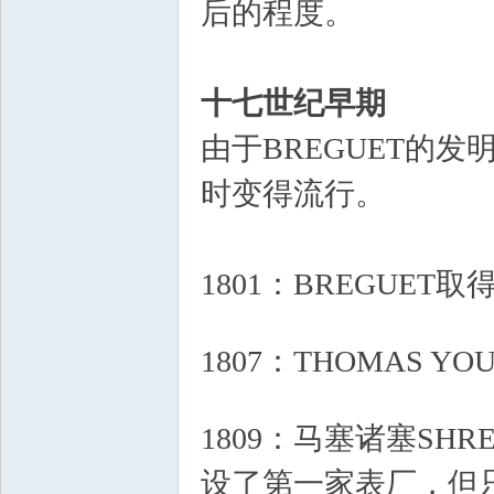
后的程度。
1 q7 H% R. P6
十七世纪早期
8 H4 w# P, 
由于BREGUET的
时变得流行。
1801：BREGUE
# D& n1 {0 _# Z# J0 `+ j1 h x
1807：THOMAS Y
) Y2 V+ x3 b$ H- z5 s4 i
1809：马塞诸塞SHRE
设了第一家表厂，但只