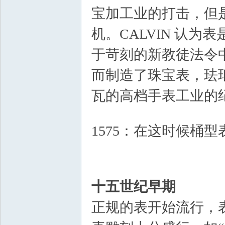
宝加工业的打击，但
机。CALVIN 认
于苛刻的新教徒法令
而制造了珠宝表，珐
坛
瓦的高档手表工业的
1 h0 L- R. L8 ~
1575：在这时候桶
I3 B" s+ e& L. y
十五世纪早期
_
正规的表开始流行，