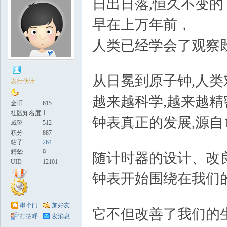
日出日落,恒久不变
早在上万年前，
人类已经学会了观察
{ Z a$ ?
表
从日冕到原子钟,人
表行伙计
越来越科学,越来越精
金币
615
社区知名度
1
钟表真正的发展,源自
威望
512
积分
887
{# [2 I3 V1 @5 r Z
帖子
264
精华
9
随计时器的设计、改
UID
12101
论
钟表开始围绕在我们
D2 Z; v7 }
串个门
加好友
它不但改善了我们的
打招呼
发消息