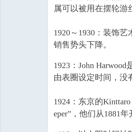
属可以被用在摆轮游
1920～1930：
销售势头下降。
$ e* B2 
/ b2 p- n: R" R: K6 E3 p' q0 j
1923：John Ha
由表圈设定时间，没
1924：东京的Kinttaro
eper”，他们从188
! v* y6 v4 z1 u1 @2 W+ x& |+ b