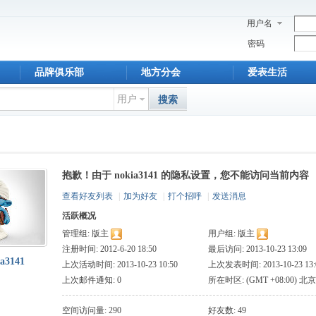
用户名
密码
品牌俱乐部
地方分会
爱表生活
用户
搜索
抱歉！由于 nokia3141 的隐私设置，您不能访问当前内容
查看好友列表
|
加为好友
|
打个招呼
|
发送消息
活跃概况
管理组:
版主
用户组:
版主
注册时间: 2012-6-20 18:50
最后访问: 2013-10-23 13:09
ia3141
上次活动时间: 2013-10-23 10:50
上次发表时间: 2013-10-23 13:
上次邮件通知: 0
所在时区: (GMT +08:00) 北京
斯, 新加坡, 台北
空间访问量: 290
好友数: 49