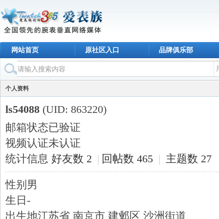
网站首页
原社区入口
品牌俱乐部
个人资料
ls54088
(UID: 863220)
邮箱状态
已验证
视频认证
未认证
统计信息
好友数 2
|
回帖数 465
|
主题数 27
性别
男
生日
-
出生地
江苏省 南京市 建邺区 沙洲街道