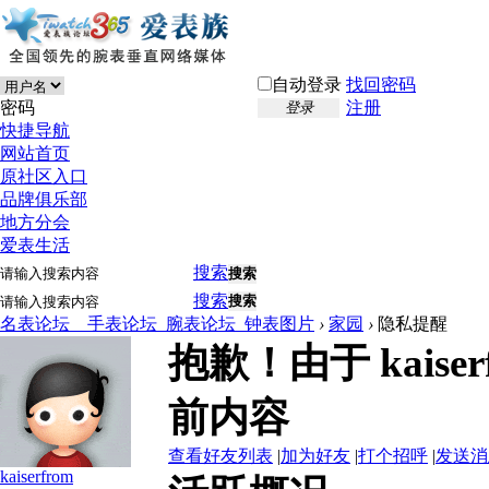
自动登录
找回密码
密码
注册
登录
快捷导航
网站首页
原社区入口
品牌俱乐部
地方分会
爱表生活
搜索
搜索
搜索
搜索
名表论坛__手表论坛_腕表论坛_钟表图片
›
家园
›
隐私提醒
抱歉！由于 kais
前内容
查看好友列表
|
加为好友
|
打个招呼
|
发送消
kaiserfrom