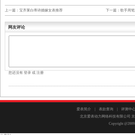
上一篇：宝齐莱白蒂诗婚嫁女表推荐
下一篇：歌手周笔
网友评论
您还没有
登录
或
注册
爱表简介
|
表款查询
|
评测中
北京爱表动力网络科技有限公司 京I
Copyright @2009-