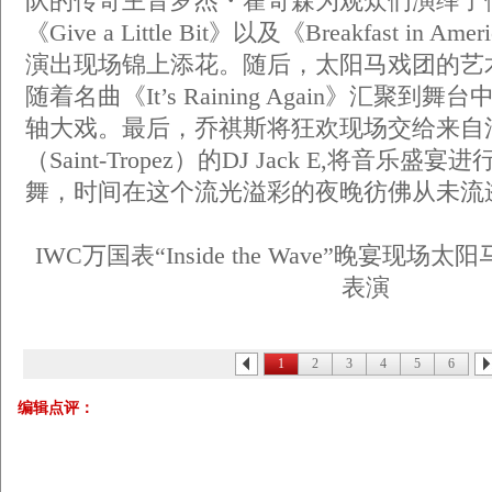
队的传奇主音罗杰・霍奇森为观众们演绎了他的
《Give a Little Bit》以及《Breakfast in
演出现场锦上添花。随后，太阳马戏团的艺
随着名曲《It’s Raining Again》汇聚
轴大戏。最后，乔祺斯将狂欢现场交给来自
（Saint-Tropez）的DJ Jack E,将音乐
舞，时间在这个流光溢彩的夜晚彷佛从未流
IWC万国表“Inside the Wave”晚宴现
表演
1
2
3
4
5
6
编辑点评：