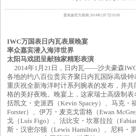
爱表族官方新闻 2014年2月7日10:00
IWC万国表日内瓦表展晚宴
率众嘉宾潜入海洋世界
太阳马戏团呈献独家精彩表演
2014年1月21日，日内瓦――沙夫豪森I
各地的约八百位贵宾齐聚日内瓦国际高级钟表
重庆祝全新海洋时计系列腕表的发布，并共
格的美好夜晚。晚宴上，这家瑞士高级制表
括凯文・史派西（Kevin Spacey）、马克・
Forster）、伊万・麦克戈雷格（Ewan McG
戈（Luís Figo）、法比安・坎塞拉拉（Fabian 
斯・汉密尔顿（Lewis Hamilton）、尼科・