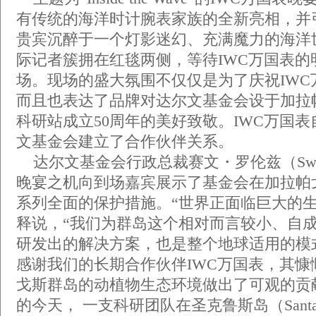
有传统的海洋时计腕表家族的全新亮相，并
贵宾沉醉于一个灯影迷幻、充满魔力的海洋
际记者簇拥在红毯两侧，等待IWC万国表的
场。现场的盛大氛围不仅仅是为了庆祝IWC
而且也表达了品牌对达尔文基金会设于加拉
科研站成立50周年的美好致敬。IWC万国表自
文基金会建立了合作伙伴关系。
达尔文基金会行政总裁赛文・罗伦兹（Swen 
晚宴之机向到场嘉宾展示了基金会在加拉帕
系列全面的保护措施。“世界正面临巨大的生
释说，“我们为群岛这个相对而言较小、自
研发出的解决方案，也是整个地球适用的模
感谢我们的长期合作伙伴IWC万国表，其慷
戈斯群岛的动植物生态环境做出了可观的贡
的今天， 一支科研团队在圣克鲁斯岛（Santa