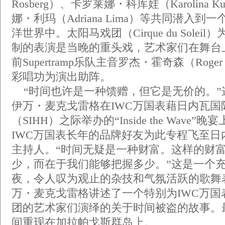
Rosberg）、卡罗莱娜・科库娃（Karolina 
娜・利玛（Adriana Lima）等共同潜入
洋世界中。太阳马戏团（Cirque du Solei
制的表演是当晚的重头戏，艺术家们在舞台
前Supertramp乐队主音罗杰・霍奇森（Roger
彩唱功为演出助阵。
“时间也许是一种馈赠，但它是无价的。”
伊万・麦克戈雷格在IWC万国表藉日内瓦国
（SIHH）之际举办的“Inside the Wave
IWC万国表长年的品牌好友为此专程飞至日
主持人。“时间无疑是一种财富。这样的财
少，而在于我们能够把握多少。”这是一个
夜，令人叹为观止的杂技和气氛活跃的歌舞
万・麦克戈雷格讲述了一个特别为IWC万国
团的艺术家们演绎的关于时间被盗的故事。
间重现在加拉帕戈斯群岛上。