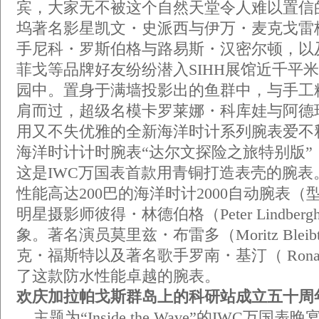
宾，大家无不被这个自然天堂令人难以置信
坞著名影星凯文・史派西与伊万・麦克戈雷
手尼科・罗斯伯格与路易斯・汉密尔顿，以
菲戈等品牌好友纷纷潜入SIHH展馆近千平
园中。置身于满墙投影出的鱼群中，与手工
肩而过，超级名模卡罗莱娜・科库娃与阿德
用又不失优雅的全新海洋时计系列腕表爱不
海洋时计计时腕表“达尔文探险之旅特别版”（型
这是IWC万国表首款用青铜打造表壳的腕表
性能高达200巴的海洋时计2000自动腕表（型号
明星摄影师彼得・林德伯格（Peter Lindbe
象。著名演员莫里兹・布雷多（Moritz Blei
克・福斯特以及著名歌手罗南・基汀（ Ronan 
了这款防水性能卓越的腕表。
欢庆加拉帕戈斯群岛上的科研站成立五十周
主题为“Inside the Wave”的IWC万国