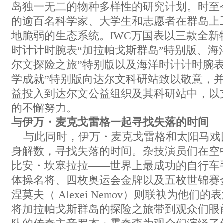
岛独一无二的物种多样性的研究计划。时至
的逾百名科学家、大学生和志愿者在群岛上
地脆弱的生态系统。IWC万国表以三款全新
时计计时腕表“加拉帕戈斯群岛”特别版、海
尔文探险之旅”特别版以及海洋时计计时腕表
学成就”特别版向达尔文科研站致以敬意，
益投入到达尔文公益组织及其科研站中，以
的不懈努力。
与伊万・麦克戈雷格一起寻找失落的时间
与此同时，伊万・麦克戈雷格和太阳马戏
身解数，寻找失落的时间。杂技演员们在空
比安・坎塞拉拉――世界上最成功的自行车
体操名将、四枚奥运会金牌以及五枚世锦赛
涅莫夫（ Alexei Nemov）则联袂为他
将加拉帕戈斯群岛的探险之旅带到观众们眼前。前S