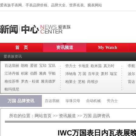
爱表族手表网、手表品牌价格、品牌大全、世界名表、腕表网站
首 页
资讯频道
My Watch
爱表族资讯
百达翡丽
朗格
爱彼
宝珀
宝玑
劳力士
卡地亚
欧米茄
真力时
帝舵
江诗丹顿
积家
伯爵
雅典
宇舶
沛纳海
万 国
百年灵
萧邦
瑞宝
波尔
格拉苏蒂
罗杰・杜彼
雅克德罗
柏莱士
芝柏
尚维沙
雷达
帕玛强尼
万国 品牌资讯
百达翡丽
珍珠贝母
自动机械
劳力士
所在的位置：
网站首页
>>
资讯频道
>>
万国 品牌资讯
IWC万国表日内瓦表展