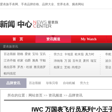
爱表族手表网、手表品牌价格、品牌大全、世界名表、腕表网站
首 页
资讯频道
My Watch
爱表族资讯
百达翡丽
朗格
爱彼
宝珀
宝玑
劳力士
卡地亚
欧米茄
真力时
帝舵
江诗丹顿
积家
伯爵
雅典
宇舶
沛纳海
万 国
百年灵
萧邦
瑞宝
波尔
格拉苏蒂
罗杰・杜彼
雅克德罗
柏莱士
芝柏
尚维沙
雷达
帕玛强尼
品牌资讯
百达翡丽
珍珠贝母
自动机械
劳力士
所在的位置：
网站首页
>>
资讯频道
>>
品牌资讯
IWC 万国表飞行员系列“小王