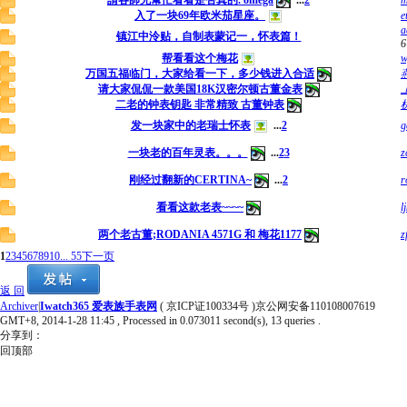
請各師兄幫忙看看是否真的. omega
...
2
m
入了一块69年欧米茄星座。
e
a
镇江中泠贴，自制表蒙记一，怀表篇！
6
帮看看这个梅花
w
万国五福临门，大家给看一下，多少钱进入合适
请大家侃侃一款美国18K汉密尔顿古董金表
二老的钟表钥匙 非常精致 古董钟表
发一块家中的老瑞士怀表
...
2
g
一块老的百年灵表。。。
...
2
3
z
刚经过翻新的CERTINA~
...
2
r
看看这款老表~~~~
l
两个老古董;RODANIA 4571G 和 梅花1177
z
1
2
3
4
5
6
7
8
9
10
... 55
下一页
返 回
Archiver
|
Iwatch365 爱表族手表网
( 京ICP证100334号 )京公网安备110108007619
GMT+8, 2014-1-28 11:45
, Processed in 0.073011 second(s), 13 queries .
分享到：
回顶部