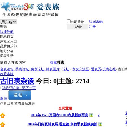
找回密码
自动登录
密码
登录
注册
快捷导航
网站首页
原社区入口
品牌俱乐部
地方分会
爱表生活
搜索
搜索
名表论坛_手表论坛_腕表论坛_钟表图片
›
论坛
›
表友交流区
›
爱表秀-玩表心经
›
古旧
收藏本版
古旧表杂谈
今日:
0
|
主题:
2714
1
2
3
4
5
6
7
8
9
10
... 55
下一页
返 回
作者
回复/查看
最后发表
全局置顶
2014年 IWC万国表SIHH表展新款写真
...
2
-
2014年日内瓦钟表展 理查德 米勒手表新款实拍
-