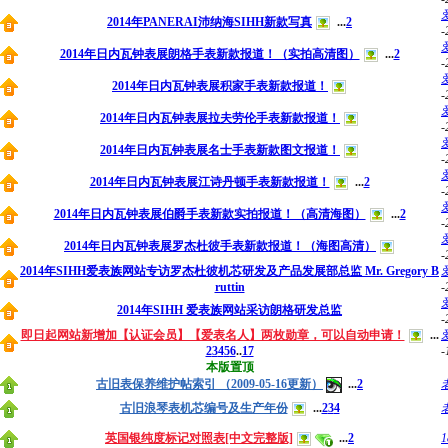
2014年PANERAI沛纳海SIHH新款写真
...
2
-
2014年日内瓦钟表展朗格手表新款报道！（实拍高清图）
...
2
-
2014年日内瓦钟表展积家手表新款报道！
-
2014年日内瓦钟表展拉夫劳伦手表新款报道！
-
2014年日内瓦钟表展名士手表新款图文报道！
-
2014年日内瓦钟表展江诗丹顿手表新款报道！
...
2
-
2014年日内瓦钟表展伯爵手表新款实拍报道！（高清海图）
...
2
-
2014年日内瓦钟表展罗杰杜彼手表新款报道！（海图高清）
-
2014年SIHH爱表族网站专访罗杰杜彼机芯研发及产品发展部总监 Mr. Gregory B
ruttin
-
2014年SIHH 爱表族网站采访朗格研发总监
-
即日起网站新增加【认证会员】【爱表名人】两枚勋章，可以自动申请！
...
-
2
3
4
5
6
..
17
本版置顶
古旧表保养维护帖索引 （2009-05-16更新）
...
2
古旧浪琴表机芯编号及生产年份
...
2
3
4
英国银纯度标记对照表[中文完整版]
...
2
1