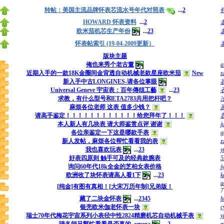
转帖：美国主流品牌怀表芯流水号年代对照表
...
2
HOWARD 怀表资料
...
2
欧米茄机芯生产年份
...
2
3
怀表帖索引 (19-04-2009更新）
版块主题
俺也来秀个老古董
a
近期入手的一款18K金圈间金背透自动机械老款星座欧米茄
New
s
新入手中古LONGINES-请各位掌眼
Universal Geneve 宇宙表：百年傳頌工藝
...
2
3
求教，有什么型号和ETA2783共用把杆吧？
麻烦各位老师 这表 值多少钱？
请高手鉴定！！！！！！！！！！！！给您拜年了！！！
本人新人有几块表 请大师鉴赏点评 谢谢
j
各位亲鉴定一下这是哪款手表
g
新人发帖，麻烦各位帮忙看看我的表
z
我也喜欢玩表
...
2
3
y
好表四原则 触手可及的经典款腕表
5
询问60年代18k全金的芝柏女表价格
j
欧洲收了块怀表请高人看1下
...
2
3
k
a
[纯金]有图有真相！[大宋万历年制]兄弟版！
7
藏了二块金怀表
...
2
3
4
5
h
银壳欧米伽老怀表一块
c
瑞士70年代梅花宇宙系列小表径中性2824精磨机芯自动机械手表
y