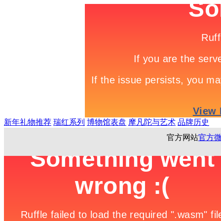
新年礼物推荐
瑞红系列
博物馆表盘
摩凡陀与艺术
品牌历史
官方网站
官方