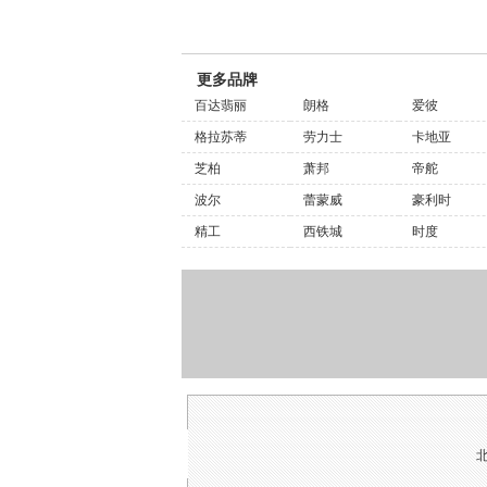
更多品牌
百达翡丽
朗格
爱彼
格拉苏蒂
劳力士
卡地亚
芝柏
萧邦
帝舵
波尔
蕾蒙威
豪利时
精工
西铁城
时度
北