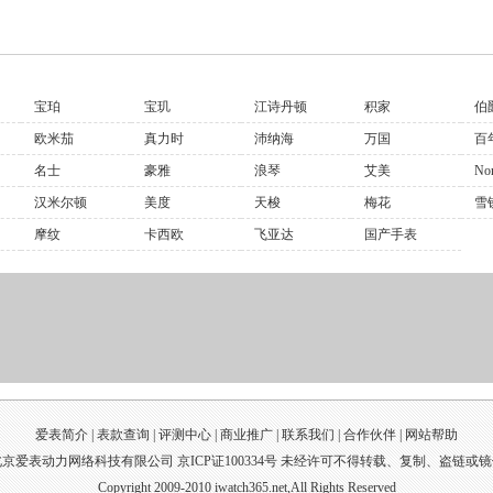
宝珀
宝玑
江诗丹顿
积家
伯
欧米茄
真力时
沛纳海
万国
百
名士
豪雅
浪琴
艾美
No
汉米尔顿
美度
天梭
梅花
雪
摩纹
卡西欧
飞亚达
国产手表
爱表简介 |
表款查询
|
评测中心
|
商业推广
|
联系我们
|
合作伙伴
|
网站帮助
京爱表动力网络科技有限公司 京ICP证100334号 未经许可不得转载、复制、盗链或
Copyright 2009-2010 iwatch365.net,All Rights Reserved