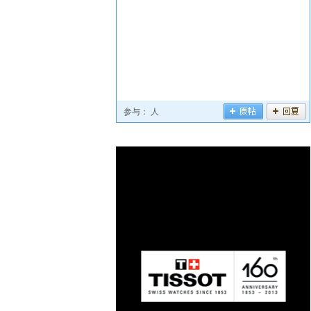
参与：
人