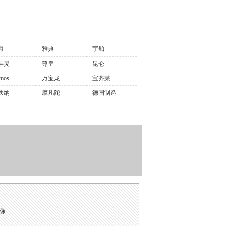
爵
雅典
宇舶
年灵
尊皇
昆仑
mos
万宝龙
宝齐莱
铁纳
摩凡陀
德国制造
镜像