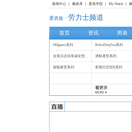
新闻中心
腕表库
爱表学院
My Watch
劳力士频道
爱表族・
首页
资讯
男表
Milgauss系列
RolexDeepSea系列
女装日志珍珠淑女型系列
潜航者型系列
探险家型系列
星期日历型II系列