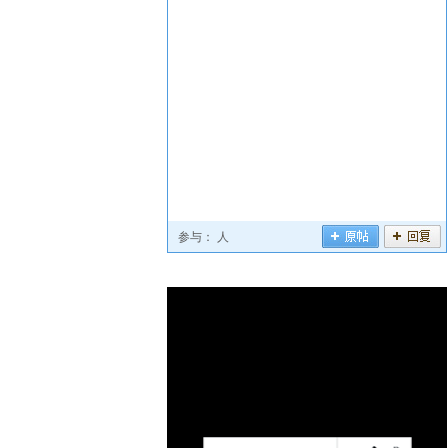
参与：
人