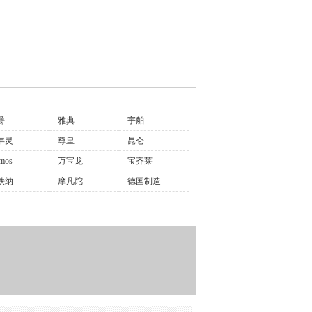
爵
雅典
宇舶
年灵
尊皇
昆仑
mos
万宝龙
宝齐莱
铁纳
摩凡陀
德国制造