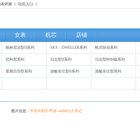
腕表评测
社区入口
女表
机芯
店铺
格林尼治型II系列
SKY―DWELLER系列
蚝式恒动系列
切利尼系列
日志型II系列
日志型特别版系列
星期日历型系列
游艇名仕型II系列
游艇名仕型系列
图片信息：
平凡中的不平淡--sarb023入手记