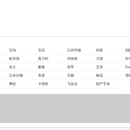
宝珀
宝玑
江诗丹顿
积家
伯
欧米茄
真力时
沛纳海
万国
百
名士
豪雅
浪琴
艾美
No
汉米尔顿
美度
天梭
梅花
雪
摩纹
卡西欧
飞亚达
国产手表