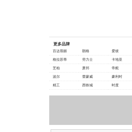
更多品牌
百达翡丽
朗格
爱彼
格拉苏蒂
劳力士
卡地亚
芝柏
萧邦
帝舵
波尔
蕾蒙威
豪利时
精工
西铁城
时度