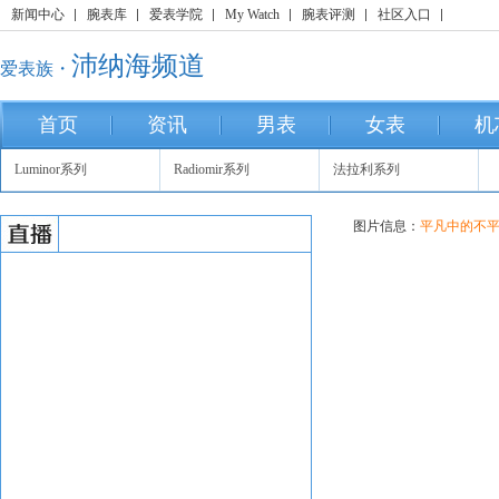
新闻中心
腕表库
爱表学院
My Watch
腕表评测
社区入口
沛纳海频道
爱表族・
首页
资讯
男表
女表
机
Luminor系列
Radiomir系列
法拉利系列
图片信息：
平凡中的不平淡-