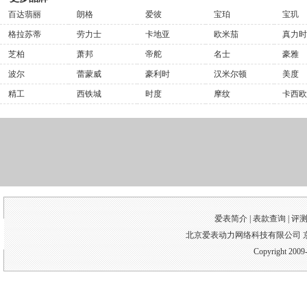
百达翡丽
朗格
爱彼
宝珀
宝玑
格拉苏蒂
劳力士
卡地亚
欧米茄
真力时
芝柏
萧邦
帝舵
名士
豪雅
波尔
蕾蒙威
豪利时
汉米尔顿
美度
精工
西铁城
时度
摩纹
卡西欧
爱表简介 |
表款查询
|
评
北京爱表动力网络科技有限公司 京I
Copyright 2009-