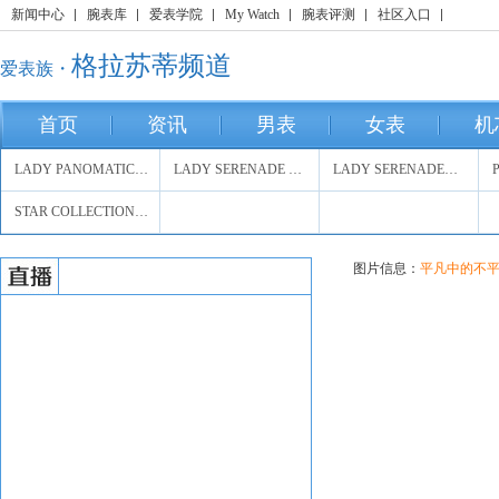
新闻中心
腕表库
爱表学院
My Watch
腕表评测
社区入口
格拉苏蒂频道
爱表族・
首页
资讯
男表
女表
机
LADY PANOMATICLUNA系列
LADY SERENADE KARREE系列
LADY SERENADE系列
STAR COLLECTION系列
图片信息：
平凡中的不平淡-