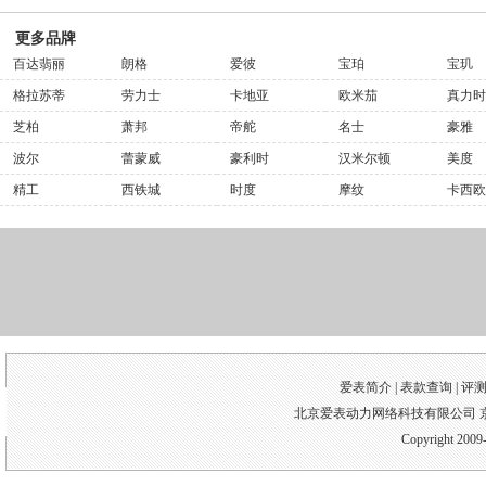
更多品牌
百达翡丽
朗格
爱彼
宝珀
宝玑
格拉苏蒂
劳力士
卡地亚
欧米茄
真力时
芝柏
萧邦
帝舵
名士
豪雅
波尔
蕾蒙威
豪利时
汉米尔顿
美度
精工
西铁城
时度
摩纹
卡西欧
爱表简介 |
表款查询
|
评
北京爱表动力网络科技有限公司 京I
Copyright 2009-