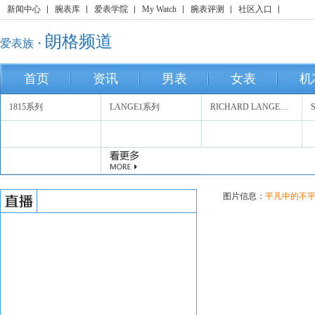
新闻中心
腕表库
爱表学院
My Watch
腕表评测
社区入口
朗格频道
爱表族・
首页
资讯
男表
女表
机
1815系列
LANGE1系列
RICHARD LANGE系列
图片信息：
平凡中的不平淡-