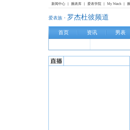
新闻中心
腕表库
爱表学院
My Watch
罗杰杜彼频道
爱表族・
首页
资讯
男表