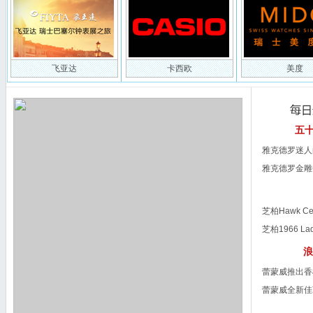
飞亚达
卡西欧
美度
五
雅克德罗迷人
雅克德罗金雕
季系列
芝柏Hawk C
运动风尚
芝柏1966 L
雅起舞
浪
蕾蒙威推出香
蕾蒙威全新佳