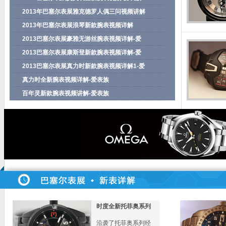
2013年巴塞尔表展雅克德罗人偶三问视频讲解
2013年巴塞尔表展浪琴新款腕表视频详解
2013巴塞尔表展豪雅无游丝腕表视频详解-爱
2013巴塞尔表展康斯登新款腕表视频详解-爱
2013巴塞尔表展真力时新款腕表视频详解1-爱
真力时全新腕表视频详解-爱表族
百年灵新款腕表视频讲解-爱表族
百年灵新款腕表视频讲解2-爱表族
欧米茄新款腕表视频-爱表族
天梭80小时动力储备腕表视频讲解
欧米茄新品腕表视频-爱表族
百达翡丽珐琅彩腕表视频-爱表族
格拉苏蒂三针一线腕表视频详解-爱
百达翡丽珐琅彩视频-爱表族
格拉苏蒂新款女表视频详解-爱表族
时度全新托菲奥系列
模型模拟擒纵系统工作-爱表族
沿袭了托菲奥系列经